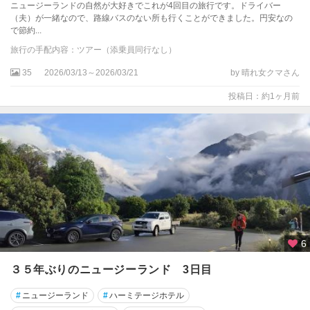
ニュージーランドの自然が大好きでこれが4回目の旅行です。ドライバー
（夫）が一緒なので、路線バスのない所も行くことができました。円安なの
で節約...
旅行の手配内容：ツアー（添乗員同行なし）
35
2026/03/13～2026/03/21
by 晴れ女クマさん
投稿日：約1ヶ月前
6
３５年ぶりのニュージーランド 3日目
#
ニュージーランド
#
ハーミテージホテル