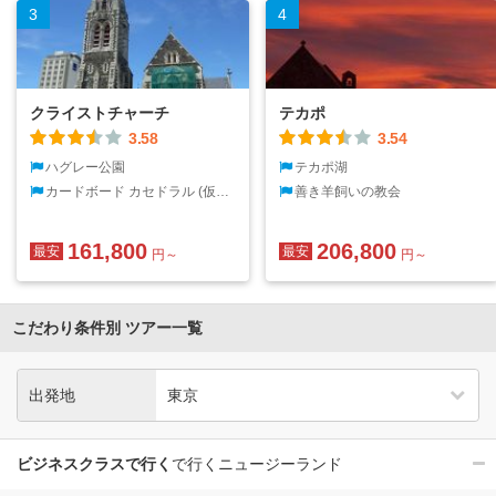
3
4
クライストチャーチ
テカポ
3.58
3.54
ハグレー公園
テカポ湖
カードボード カセドラル (仮設
善き羊飼いの教会
大聖堂)
161,800
206,800
最安
最安
円～
円～
こだわり条件別 ツアー一覧
出発地
ビジネスクラスで行く
で行くニュージーランド