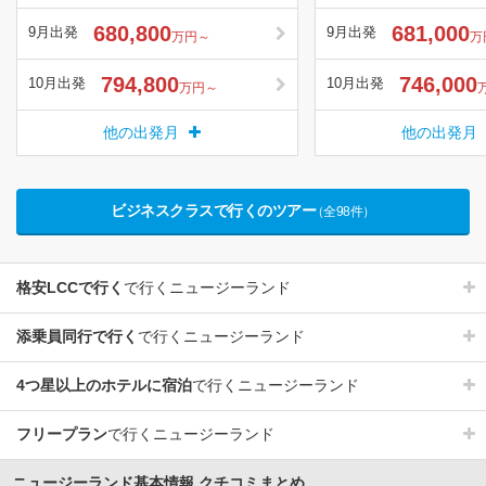
680,800
681,000
9月出発
9月出発
万円～
万
794,800
746,000
10月出発
10月出発
万円～
他の出発月
他の出発月
ビジネスクラスで行くのツアー
（全98件）
格安LCCで行く
で行くニュージーランド
添乗員同行で行く
で行くニュージーランド
4つ星以上のホテルに宿泊
で行くニュージーランド
フリープラン
で行くニュージーランド
ニュージーランド基本情報 クチコミまとめ