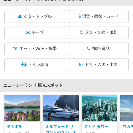
治安・トラブル
通貨・両替・カード
チップ
天気・気候・服装
ネット・Wi-Fi・携帯
郵便･電話
トイレ事情
ビザ・入国・出国
ニュージーランド 観光スポット
テカポ湖
ミルフォード サ
スカイ タワー
ワカ
ウンドのクルーズ