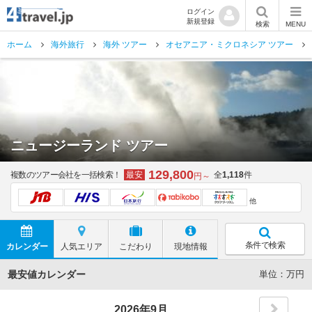
ログイン
新規登録
検索
MENU
ホーム
海外旅行
海外 ツアー
オセアニア・ミクロネシア ツアー
ニュージーランド ツアー
129,800
複数のツアー会社を一括検索！
最安
全
1,118
件
円～
他
条件で検索
カレンダー
人気エリア
こだわり
現地情報
最安値カレンダー
単位：万円
2026年9月