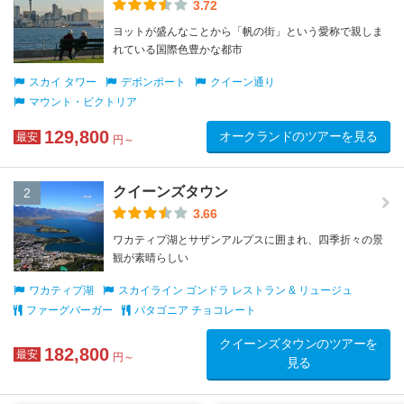
3.72
ヨットが盛んなことから「帆の街」という愛称で親しま
れている国際色豊かな都市
スカイ タワー
デボンポート
クイーン通り
マウント・ビクトリア
129,800
オークランドのツアーを見る
最安
円～
クイーンズタウン
2
3.66
ワカティプ湖とサザンアルプスに囲まれ、四季折々の景
観が素晴らしい
ワカティプ湖
スカイライン ゴンドラ レストラン & リュージュ
ファーグバーガー
パタゴニア チョコレート
クイーンズタウンのツアーを
182,800
最安
円～
見る