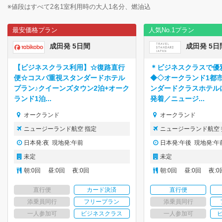
※値段はすべて2名1室利用時の大人1名分、燃油込
最安価格プラン
人気No.1プラン
成田発 5日間
成田発 5日
【ビジネスクラス利用】☆復路直行
＊ビジネスクラスで優
便☆コスパ重視スタンダードホテル
◆◇オークランド1都
プラン♪クイーンズタウン2泊+オーク
ンダードクラスホテル
ランド1泊...
発着／ニュージ...
オークランド
オークランド
ニュージーランド航空 指定
ニュージーランド航空 
日本発:夜 現地発:午前
日本発:午後 現地発:午
未定
未定
朝:0回 昼:0回 夜:0回
朝:0回 昼:0回 夜:0
直行便
カード決済
直行便
添乗員同行
フリープラン
添乗員同行
一人参加可
ビジネスクラス
一人参加可