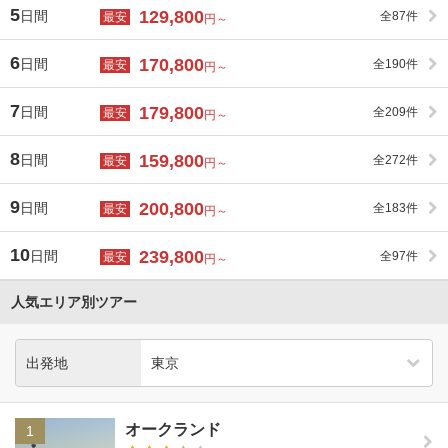
5
129,800
日間
全87件
最安
円～
6
170,800
日間
全190件
最安
円～
7
179,800
日間
全209件
最安
円～
8
159,800
日間
全272件
最安
円～
9
200,800
日間
全183件
最安
円～
10
239,800
日間
全97件
最安
円～
人気エリア別ツアー
出発地
オークランド
1