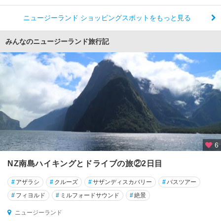
ニュージーランド ショッピングスポットをもっと見る
みんなのニュージーランド旅行記
6
NZ南島ハイキングとドライブの旅②2日目
#
アザラシ
#
クルーズ
#
サザンディスカバリー
#
バスツアー
#
フィヨルド
#
ミルフォードサウンド
#
絶景
ニュージーランド