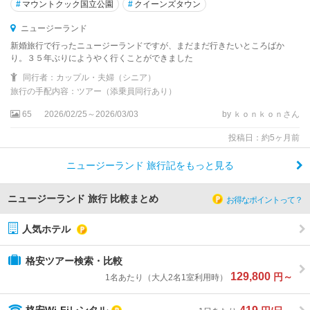
#
マウントクック国立公園
#
クイーンズタウン
ニュージーランド
新婚旅行で行ったニュージーランドですが、まだまだ行きたいところばか
り。３５年ぶりにようやく行くことができました
同行者：カップル・夫婦（シニア）
旅行の手配内容：ツアー（添乗員同行あり）
65
2026/02/25～2026/03/03
by ｋｏｎｋｏｎさん
投稿日：約5ヶ月前
ニュージーランド 旅行記をもっと見る
ニュージーランド 旅行 比較まとめ
お得なポイントって？
人気ホテル
格安ツアー検索・比較
129,800
円～
1名あたり（大人2名1室利用時）