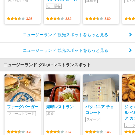
滝・河川・湖
建造物
滝・
山・渓谷
3.95
3.82
3.80
ニュージーランド 観光スポットをもっと見る
ニュージーランド 観光スポットをもっと見る
ニュージーランド グルメ･レストランスポット
ファーグバーガー
湖畔レストラン
パタゴニア チョ
ジ 
コレート
ル ベ
ファーストフード
和食
ア カ
スイーツ
シー
3.76
3.67
3.46