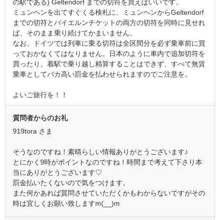
の駅である) Geltendorf までの切符を買えばいいです。
ミュンヘンを出てすぐくる検札に、ミュンヘンからGeltendorf
までの切符とバイエルンチケットの両方の切符を同時に見せれ
ば、そのまま乗り続けてかまいません。
なお、ドイツでは列車に乗る切符は全区間分を必ず乗車前に買
っておかなくてはなりません。日本のように車内で追加切符を
買ったり、着駅で乗り越し精算することはできず、すべて無賃
乗車としてバカ高い罰金を払わせられますのでご注意を。
よいご旅行を！！
質問者からのお礼
919tora さま
そうなのですね！素晴らしい情報ありがとうございます♪
とにかく9時がポイントなのですね！時間まで考えて下さり本
当にありがとうございます♡
罰金払いたくないので気をつけます。
また何かあれば質問させていただくかもわからないですがその
時は宜しくお願い致しますm(__)m