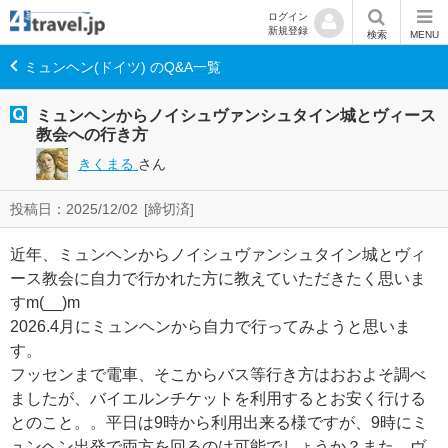
ログイン
新規登録
検索
MENU
ミュンヘン(ドイツ) のQ&A一覧
ミュンヘンからノイシュヴァンシュタイン城とヴィース
教会への行き方
きくまる
さん
投稿日：2025/12/02
[締切済]
近年、ミュンヘンからノイシュヴァンシュタイン城とヴィ
ース教会に自力で行かれた方に教えていただきたく思いま
すm(__)m
2026.4月にミュンヘンから自力で行ってみようと思いま
す。
フッセンまで電車、そこからバス等行き方はおおよそ調べ
ましたが、バイエルンチケットを利用するとお安く行ける
とのこと。。平日は9時から利用出来る様ですが、9時にミ
ュンヘン出発で両方を回るのは可能でしょうか？また、ヴ