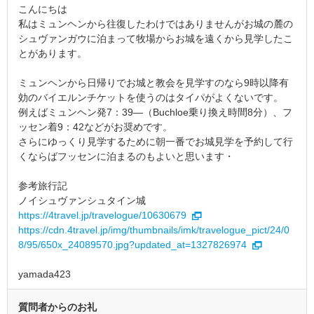
こんにちは
私はミュンヘンから往復したわけではありませんがお城の麓の
シュヴァンガウに泊まって牧場からお城を遠くから見学したこ
とがあります。
ミュンヘンから日帰りでお城と教会を見学すのなら9時以降有
効のバイエルンチケットを使うのはタイパがよくないです。
例えばミュンヘン発7：39―（Buchloe乗り換え時間8分）、フ
ッセン着9：42などがお奨めです。
さらにゆっくり見学するために朝一番でお城見学を予約して行
くならばフッセンに泊まるのもよいと思います・
参考旅行記
ノイシュヴァンシュタイン城
https://4travel.jp/travelogue/10630679
https://cdn.4travel.jp/img/thumbnails/imk/travelogue_pict/24/0
8/95/650x_24089570.jpg?updated_at=1327826974
yamada423
質問者からのお礼