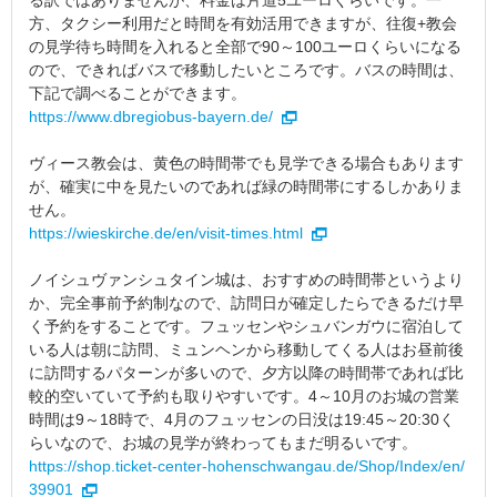
る訳ではありませんが、料金は片道5ユーロくらいです。一
方、タクシー利用だと時間を有効活用できますが、往復+教会
の見学待ち時間を入れると全部で90～100ユーロくらいになる
ので、できればバスで移動したいところです。バスの時間は、
下記で調べることができます。
https://www.dbregiobus-bayern.de/
ヴィース教会は、黄色の時間帯でも見学できる場合もあります
が、確実に中を見たいのであれば緑の時間帯にするしかありま
せん。
https://wieskirche.de/en/visit-times.html
ノイシュヴァンシュタイン城は、おすすめの時間帯というより
か、完全事前予約制なので、訪問日が確定したらできるだけ早
く予約をすることです。フュッセンやシュバンガウに宿泊して
いる人は朝に訪問、ミュンヘンから移動してくる人はお昼前後
に訪問するパターンが多いので、夕方以降の時間帯であれば比
較的空いていて予約も取りやすいです。4～10月のお城の営業
時間は9～18時で、4月のフュッセンの日没は19:45～20:30く
らいなので、お城の見学が終わってもまだ明るいです。
https://shop.ticket-center-hohenschwangau.de/Shop/Index/en/
39901