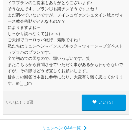
イフプランのご提案もありがとうございます♪
そうなんです。プラン①も楽チンそうですよね！
まだ調べていないですが、ノイシュヴァンシュタイン城とヴィ
ース教会移動がどんなものか？
によりますよね～
しっかり調べなくては(＞＜)
ご夫婦でヨーロッパ旅行、素敵ですね！！
私たちはミュンヘン→インスブルック→ウィーン→ブダペスト
→プラハのプランです。
全て初めての国なので、頭いっぱいです。笑
またこちらから質問させていただく事があるかもわからないで
すが、その際はどうぞ宜しくお願いします。
皆さまの回答は本当に参考になり、大変有り難く思っておりま
す。m(_ _)m
いいね！：
0
票
いいね！
ミュンヘン Q&A一覧