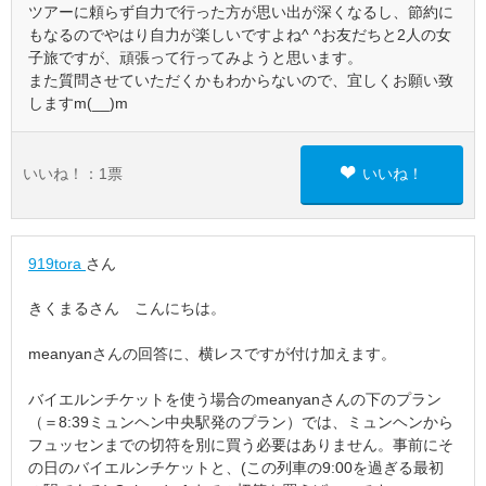
ツアーに頼らず自力で行った方が思い出が深くなるし、節約に
もなるのでやはり自力が楽しいですよね^ ^お友だちと2人の女
子旅ですが、頑張って行ってみようと思います。
また質問させていただくかもわからないので、宜しくお願い致
しますm(__)m
いいね！：
1
票
いいね！
919tora
さん
きくまるさん こんにちは。
meanyanさんの回答に、横レスですが付け加えます。
バイエルンチケットを使う場合のmeanyanさんの下のプラン
（＝8:39ミュンヘン中央駅発のプラン）では、ミュンヘンから
フュッセンまでの切符を別に買う必要はありません。事前にそ
の日のバイエルンチケットと、(この列車の9:00を過ぎる最初