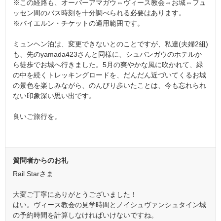
※この経路も、オーバーアマガウ⇔ヴィース教会⇔お城⇔フュ
ッセン間のバス時刻を十分調べられる必要はあります。
※バイエルン・チケットの適用範囲です。
ミュンヘン泊は、変更できないとのことですが、私達(夫婦2組)
も、先のyamada423さんと同様に、シュバンガウのホテルか
ら徒歩でお城へ行きました。5月の爽やかな風に吹かれて、緑
の中を続くトレッキングロードを、だんだん近づいてくるお城
の景色を楽しみながら、のんびり歩いたことは、今も忘れられ
ない印象深い思い出です。
良いご旅行を。
質問者からのお礼
Rail Starさま
大変ご丁寧にありがとうございました！
はい。ヴィース教会の見学時間とノイシュヴァンシュタイン城
の予約時間を計算しなければいけないですね。