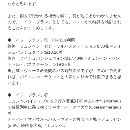
たらと思います。
また、個人で行かれる場合は特に、何が起こるかわかりません
ので、「イフ・プラン」としても、いくつかの経路を検討され
ることをおすすめします。
◆「イフ・プラン」① Flix Bus利用
往路 ミュンヘン・セントラルバスステーション8:30発⇒ノイ
シュバンシュタイン城10:20着
復路 ノイシュバンシュタイン城17:40発⇒ミュンヘン・セン
トラル・バスステーション19:25着
※お城⇔ヴィース教会間のバス時刻次第ですが、早めに予約す
れば、バイエルン・チケットと大差ない料金で往復できると思
います。
◆「イフ・プラン」②
ミュンヘン(インスブルック行き普通列車)⇒ムルナウ(Murnau)
で普通列車に乗り換えて⇒オーバーアマガウ(Oberammergau)
着
オーバーアマガウからバス⇒ヴィース教会⇒お城⇒フュッセン
(or来た経路を戻る)⇒ミュンヘン