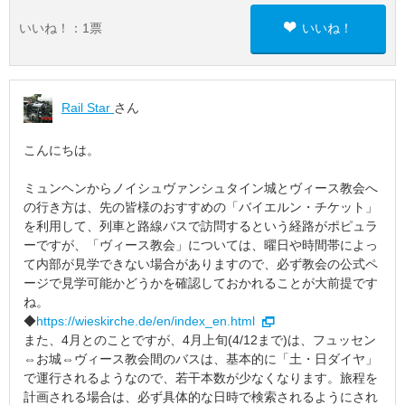
いいね！：
1
票
いいね！
Rail Star
さん
こんにちは。
ミュンヘンからノイシュヴァンシュタイン城とヴィース教会へ
の行き方は、先の皆様のおすすめの「バイエルン・チケット」
を利用して、列車と路線バスで訪問するという経路がポピュラ
ーですが、「ヴィース教会」については、曜日や時間帯によっ
て内部が見学できない場合がありますので、必ず教会の公式ペ
ージで見学可能かどうかを確認しておかれることが大前提です
ね。
◆
https://wieskirche.de/en/index_en.html
また、4月とのことですが、4月上旬(4/12まで)は、フュッセン
⇔お城⇔ヴィース教会間のバスは、基本的に「土・日ダイヤ」
で運行されるようなので、若干本数が少なくなります。旅程を
計画される場合は、必ず具体的な日時で検索されるようにされ