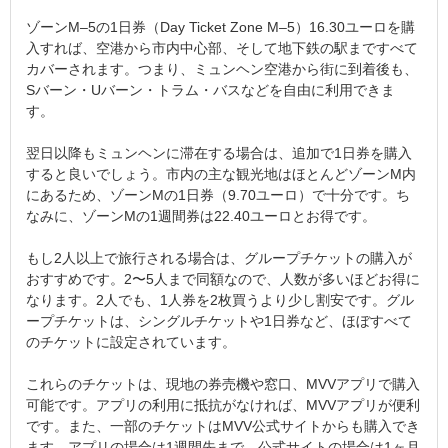
ゾーンM–5の1日券（Day Ticket Zone M–5）16.30ユーロを購
入すれば、空港から市内中心部、そして地下鉄の駅まですべて
カバーされます。つまり、ミュンヘン空港から街に到着後も、
Sバーン・Uバーン・トラム・バスなどを自由に利用できま
す。
翌日以降もミュンヘンに滞在する場合は、追加で1日券を購入
すると良いでしょう。市内の主な観光地はほとんどゾーンM内
にあるため、ゾーンMの1日券（9.70ユーロ）で十分です。ち
なみに、ゾーンMの1週間券は22.40ユーロとお得です。
もし2人以上で旅行される場合は、グループチケットの購入が
おすすめです。2〜5人まで同額なので、人数が多いほどお得に
なります。2人でも、1人券を2枚買うより少し割安です。グル
ープチケットは、シングルチケットや1日券など、ほぼすべて
のチケットに設定されています。
これらのチケットは、現地の券売機や窓口、MVVアプリで購入
可能です。アプリの利用に抵抗がなければ、MVVアプリが便利
です。また、一部のチケットはMVV公式サイトからも購入でき
ます。アプリの場合は1週間先まで、公式サイトの場合は1ヶ月