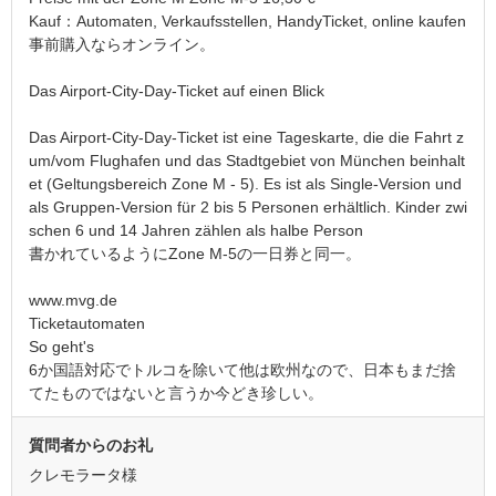
Kauf：Automaten, Verkaufsstellen, HandyTicket, online kaufen
事前購入ならオンライン。
Das Airport-City-Day-Ticket auf einen Blick
Das Airport-City-Day-Ticket ist eine Tageskarte, die die Fahrt z
um/vom Flughafen und das Stadtgebiet von München beinhalt
et (Geltungsbereich Zone M - 5). Es ist als Single-Version und
als Gruppen-Version für 2 bis 5 Personen erhältlich. Kinder zwi
schen 6 und 14 Jahren zählen als halbe Person
書かれているようにZone M-5の一日券と同一。
www.mvg.de
Ticketautomaten
So geht's
6か国語対応でトルコを除いて他は欧州なので、日本もまだ捨
てたものではないと言うか今どき珍しい。
質問者からのお礼
クレモラータ様