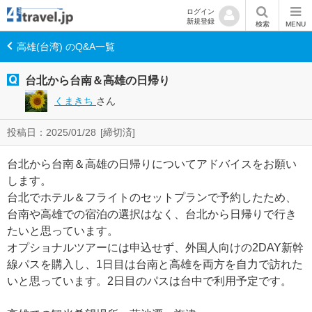
ログイン
新規登録
検索
MENU
高雄(台湾) のQ&A一覧
台北から台南＆高雄の日帰り
くまきち
さん
投稿日：2025/01/28
[締切済]
台北から台南＆高雄の日帰りについてアドバイスをお願い
します。
台北でホテル＆フライトのセットプランで予約したため、
台南や高雄での宿泊の選択はなく、台北から日帰りで行き
たいと思っています。
オプショナルツアーには申込せず、外国人向けの2DAY新幹
線パスを購入し、1日目は台南と高雄を両方を自力で訪れた
いと思っています。2日目のパスは台中で利用予定です。