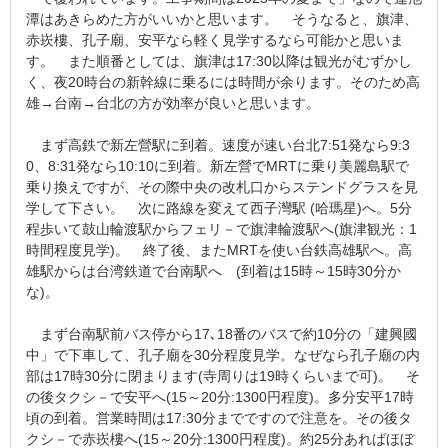
潭はあきらめた方がいいかと思います。 そうなると、旗津、
赤崁樓、孔子廟、安平なら軽く見学するなら可能かと思いま
す。 また順番としては、旗津は17:30以降は観光がむずかし
く、夜20時台の新幹線に乗るには時間が余ります。そのため高
雄→台南→台北の方が効率が良いと思います。
まず高鉄で新左營駅に到着。速度が速い台北7:51発なら9:3
0、8:31発なら10:10に到着。新左營でMRTに乗り美麗島駅で
乗り換えですが、その際中央の改札口からステンドグラスを見
学して下さい。 次に路線を変えて西子灣駅 (哈瑪星)へ。5分
程歩いて鼓山輪渡駅からフェリ－で旗津輪渡駅へ(旗津観光：1
時間程度見学)。 終了後、またMRTを使い台鉄高雄駅へ。高
雄駅からは台湾鉄道で台南駅へ (到着は15時～15時30分か
な)。
まず台南駅前バス停から17､18番のバスで約10分の「建興國
中」で下車して、孔子廟を30分程度見学。なぜなら孔子廟の内
部は17時30分に閉まります(寺周りは19時くらいまで可)。 そ
の後タクシ－で安平へ(15～20分:1300円程度)。多分安平17時
頃の到着。営業時間は17:30分までですので注意を。その後タ
クシ－で赤崁樓へ(15～20分:1300円程度)。約25分あればほぼ