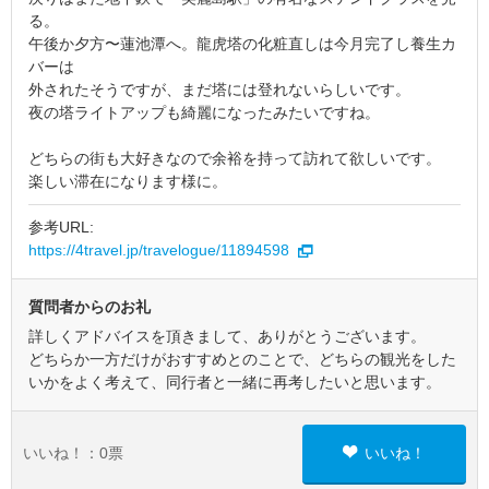
る。
午後か夕方〜蓮池潭へ。龍虎塔の化粧直しは今月完了し養生カ
バーは
外されたそうですが、まだ塔には登れないらしいです。
夜の塔ライトアップも綺麗になったみたいですね。
どちらの街も大好きなので余裕を持って訪れて欲しいです。
楽しい滞在になります様に。
参考URL:
https://4travel.jp/travelogue/11894598
質問者からのお礼
詳しくアドバイスを頂きまして、ありがとうございます。
どちらか一方だけがおすすめとのことで、どちらの観光をした
いかをよく考えて、同行者と一緒に再考したいと思います。
いいね！：
0
票
いいね！