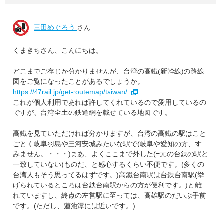
三田めぐろう
さん
くまきちさん、こんにちは。
どこまでご存じか分かりませんが、台湾の高鐵(新幹線)の路線
図をご覧になったことがあるでしょうか。
https://47rail.jp/get-routemap/taiwan/
これが個人利用であれば許してくれているので愛用しているの
ですが、台湾全土の鉄道網を載せている地図です。
高鐵を見ていただければ分かりますが、台湾の高鐵の駅はこと
ごとく岐阜羽島や三河安城みたいな駅で(岐阜や愛知の方、す
みません。・・・)まあ、よくここまで外した(=元の台鉄の駅と
一致していない)ものだ、と感心するくらい不便です。(多くの
台湾人もそう思ってるはずです。)高鐵台南駅は台鉄台南駅(挙
げられているところは台鉄台南駅からの方が便利です。)と離
れていますし、終点の左営駅に至っては、高雄駅のだいぶ手前
です。(ただし、蓮池潭には近いです。)