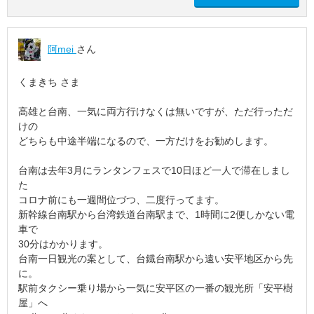
阿mei
さん
くまきち さま
高雄と台南、一気に両方行けなくは無いですが、ただ行っただ
けの
どちらも中途半端になるので、一方だけをお勧めします。
台南は去年3月にランタンフェスで10日ほど一人で滞在しまし
た
コロナ前にも一週間位づつ、二度行ってます。
新幹線台南駅から台湾鉄道台南駅まで、1時間に2便しかない電
車で
30分はかかります。
台南一日観光の案として、台鐡台南駅から遠い安平地区から先
に。
駅前タクシー乗り場から一気に安平区の一番の観光所「安平樹
屋」へ