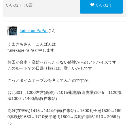
いいね！：
0
票
いいね！
fudekagePaPa
さん
くまきちさん こんばんは
fudekagePaPaと申します
何回か台南・高雄へ行った少ない経験からのアドバイスです
このルートでの日帰り旅行は、難しいかもです
ざっとタイムテーブルを考えてみたのですが、
台北801→1000左営(高雄)→1015蓮池潭(龍虎塔)1045→1120旗
津1300→1400高雄(在来站)
高雄(在来站)1415→1444台南(在来站)→1500孔子廟1530→160
0赤崁楼1630→1710安平老街1800→高鐵台南站1913→2059台
北