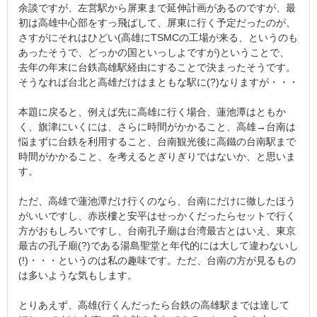
余談ですが、左営駅から屏東まで延伸計画があるのですが、最
初は高雄中心部をすっ飛ばして、屏東に行く予定だったのが、
さすがにそれはひどい(高雄にTSMCの工場が来る、というのも
あったそうで、どっかの国といっしよですが)ということで、
去年の年末に台鉄高雄駅経由にすることで決まったそうです。
そうなれば台北と高雄だけはまともな駅に(?)なりますが・・・
本題に戻ると、例えば先に高雄に行く場合、蓮池潭はともか
く、旗津にいくには、さらに時間がかかること、高雄→台南は
悩まずに台鉄を利用すること、台南観光後に高鐵の台南駅まで
時間がかかること、を考えるとぎりぎりではないか、と思いま
す。
ただ、高雄で蓮池潭だけ行くのなら、台南にだけに徹したほう
がいいですし、赤崁樓と安平はせっかくだったらセットで行く
方がおもしろいですし、台南孔子廟は台湾最古とはいえ、東京
最古の孔子廟(?)である湯島聖堂と年代的には大して違わないし
(!)・・・というのは私の趣味です。ただ、台南の方が見るもの
は多いような気もします。
とりあえず、高雄(行くんだったら台鉄の高雄駅までは達して