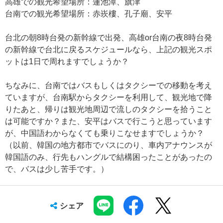
高雄での観光希望場所：蓮池潭、旗津
台南での観光希望場所：赤崁樓、孔子廟、安平
台北の朝8時台発の新幹線で出発、高雄or台南の夜8時台発
の新幹線で台北に戻るスケジュールなら、上記の観光スポ
ットは1日で周れますでしょうか？
ちなみに、台南ではバスもしくはタクシーでの移動を考え
ていますが、台南駅からタクシーを利用して、観光地で降
りたあと、帰りは観光地周辺で流しのタクシーを拾うこと
は可能ですか？また、安平はバスで行こうと思っています
が、中国語わからなくても乗りこなせますでしょうか？
（以前、韓国の地方都市でバスにのり、車内アナウンスが
韓国語のみ、行先もハングルで結構困ったことがあったの
で、バスは少し苦手です。）
シェア