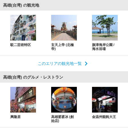
高雄(台湾) の観光地
駁二芸術特区
玄天上帝 (北極
旗津海岸公園 /
帝)
海水浴場
このエリアの観光地一覧
高雄(台湾) のグルメ・レストラン
興隆居
高雄婆婆冰 (創
金温州餛飩大王
始店)