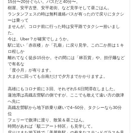
15分〜20分ぐらい。バスだと40分〜。
樹屋、安平古堡、安平老街、など見学そして昼ごはん。
ランタンフェスの時は無料連絡バスが有ったので戻りにタクシ
ーは乗って
ませんが、コロナ前に行った時は安平路でタクシー拾いまし
た。
今は、Uber？が確実でしょうか。
駅に近い「赤崁楼」か「孔廟」に戻り見学。この二か所は１キ
ロ程しか
離れてなく徒歩15分か。その間には「林百貨」や、担仔麺など
で有名な
「度小月」が有ります。
大まかに回っても台南だけで夕方までかかりますよ。
高雄にもコロナ前に３回、それぞれ5.6日間滞在しました。
蓮池潭は高鐡左營駅の側ですが、ここでも敢えて遠い方の旗津
へ先に
高鐡左營駅から地下鉄乗り継いで4~50分、タクシーなら30分
位
フェリーで旗津に渡り、散策＆昼ごはん。
時間があれば「駁二アート特区」も見学して。
戻りはまた地下鉄で「美麗島駅」の有名なステンドグラスを見