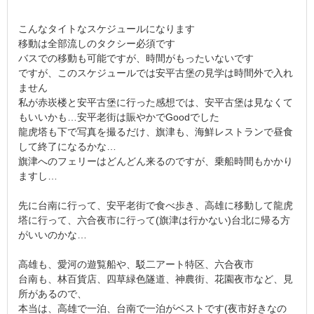
こんなタイトなスケジュールになります
移動は全部流しのタクシー必須です
バスでの移動も可能ですが、時間がもったいないです
ですが、このスケジュールでは安平古堡の見学は時間外で入れ
ません
私が赤崁楼と安平古堡に行った感想では、安平古堡は見なくて
もいいかも…安平老街は賑やかでGoodでした
龍虎塔も下で写真を撮るだけ、旗津も、海鮮レストランで昼食
して終了になるかな…
旗津へのフェリーはどんどん来るのですが、乗船時間もかかり
ますし…
先に台南に行って、安平老街で食べ歩き、高雄に移動して龍虎
塔に行って、六合夜市に行って(旗津は行かない)台北に帰る方
がいいのかな…
高雄も、愛河の遊覧船や、駁二アート特区、六合夜市
台南も、林百貨店、四草緑色隧道、神農街、花園夜市など、見
所があるので、
本当は、高雄で一泊、台南で一泊がベストです(夜市好きなの