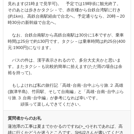
見れます(21時まで見学可)。 予定では19時頃に観光終了。
そのあとは歩きかタクシ－で、赤崁樓から台鉄台湾駅に行き
(約1km)、高鉄台南駅経由で台北へ。予定通りなら、20時～20
時30分の新幹線で台北へ。
なお、台鉄台南駅から高鉄台南駅は30分に1本ですが、乗車
時間は25分で約130円です。タクシ－は乗車時間は約25分(400
元:1900円)になります。
バスの件は、漢字表示されるので、多分大丈夫かと思いま
す。またタクシ－も比較的簡単に拾えます(ただ雨の場合は余
裕を持って)。
もしよければ私の旅行記「高雄･台南･台中ぶらり旅.２.高雄
(旗津半島)、竹田駅、そして台南編」と「高雄･台南･台中ぶら
り旅.３.台南･台中編」が参考になれば幸いです。
頑張って楽しんできてください。
質問者からのお礼
蓮池潭の工事は夏までかかるのですね(>_<)それであれば、高
雄に行くかどうか迷うところです。SHU2さんが書いてくださ