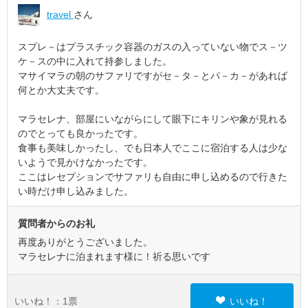
travel
さん
スプレ－はプラスチック容器のガスの入っていない物でス－ツ
ケ－スの中に入れて持参しました。
マサイマラの朝のサファリですがセ－タ－とパ－カ－があれば
何とか大丈夫です。
マラセレナ、部屋にいながらにして眼下にキリンや象が見れる
のでとっても良かったです。
食事も美味しかったし、でも日本人でここに宿泊する人は少な
いようで見かけなかったです。
ここはレセプションでサファリも自由に申し込めるので行きた
い時だけ申し込みました。
質問者からのお礼
再度ありがとうございました。
マラセレナに泊まれます様に！祈る思いです
いいね！：
1
票
いいね！