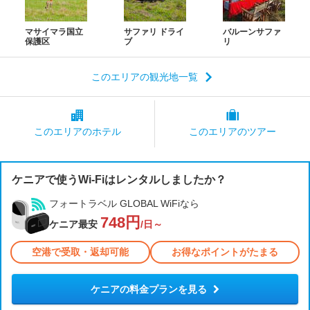
マサイマラ国立
サファリ ドライ
バルーンサファ
保護区
ブ
リ
このエリアの観光地一覧
このエリアの
ホテル
このエリアの
ツアー
ケニアで使うWi-Fiはレンタルしましたか？
フォートラベル GLOBAL WiFiなら
748円
ケニア最安
/日～
空港で受取・返却可能
お得なポイントがたまる
ケニアの料金プランを見る