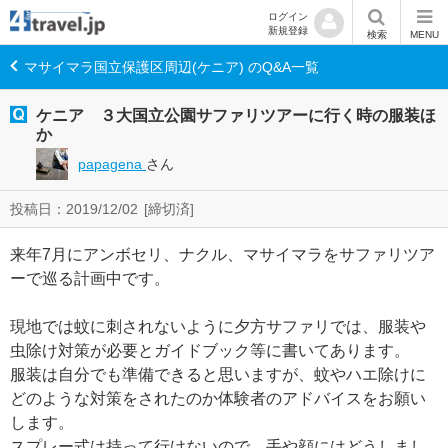
ログイン
新規登録
検索
MENU
マサイマラ国立保護区周辺(ケニア) のQ&A一覧
ケニア ３大国立公園サファリツアーに行く時の服装ほ
か
papagena
さん
投稿日：2019/12/02
[締切済]
来年7月にアンボセリ、ナクル、マサイマラをサファリツア
ーで巡る計画中です。
現地では蚊に刺されないように夕方サファリでは、服装や
虫除け対策が必要とガイドブック等に書いてあります。
服装は自分でも準備できると思いますが、蚊やハエ除けに
どのような対策をされたのか体験者のアドバイスをお願い
します。
スプレー式は持って行けないので、手や顔にはどうしまし