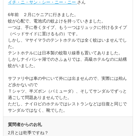
イチ・ニ・サン・シー・ニー・ニー
さん
6年前 ２月にケニアに行きました。
蚊が心配で、電池式の蚊よけを持っていきました。
一つは、手に巻くタイプ、もう一つはリュックに付けるタイプ
（ベッドサイドに置けるもの）です。
しかし、マサイマラのテントホテルでは全く蚊はいませんでし
た。
テントホテルには日本製の蚊取り線香も置いてありました。
しかしナイバシャ湖でのさふぁりでは、高級ホテルなのに結構
蚊がいました。
サファリ中は車の中にいて外には出ませんので、実際には殆ん
ど歩かないので
Ｔシャツ、半ズボン（バミューダ）、そしてサンダルでずっと
過ごして問題ありませんでした。
ただし、ナイロビのホテルではレストランなどは往復と同じで
サンダルではなく、靴でした。
質問者からのお礼
2月とは乾季ですね？