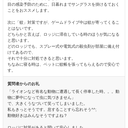
目の感染予防のために、日暮れまでサングラスを掛けるておく
ことをおススメします。
次に「蚊」対策ですが、ゲームドライブ中は蚊が寄ってくるこ
とはないです。
どちらかと言えば、ロッジに滞在している時のほうが気になる
と思います。
どのロッジでも、スプレー式や電気式の殺虫剤が部屋に備え付
けてあるので、
それで十分に対処できると思います。
ちなみに寝る時は、ベットに蚊帳を張ってもらえるので安心で
す。
質問者からのお礼
「ライオンなど有名な動物に遭遇して長く停車した時。。。動
物に夢中になって虫に気づきません」
で、大きくうなづいて笑ってしまいました。
私もきっとそうです。息することすら忘れそう^^;
動物好きはみんなそうですよね？
ロッジに対策があると聞いて安心しました。