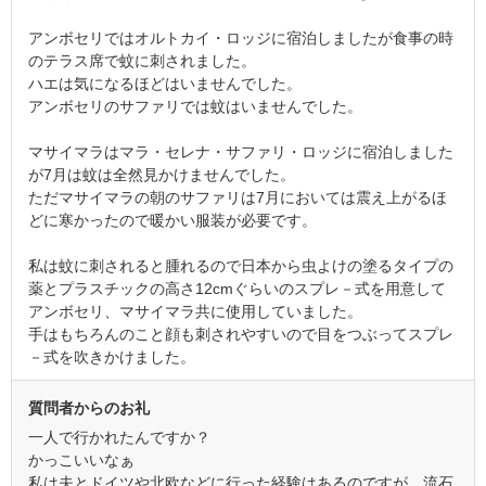
アンボセリではオルトカイ・ロッジに宿泊しましたが食事の時
のテラス席で蚊に刺されました。
ハエは気になるほどはいませんでした。
アンボセリのサファリでは蚊はいませんでした。
マサイマラはマラ・セレナ・サファリ・ロッジに宿泊しました
が7月は蚊は全然見かけませんでした。
ただマサイマラの朝のサファリは7月においては震え上がるほ
どに寒かったので暖かい服装が必要です。
私は蚊に刺されると腫れるので日本から虫よけの塗るタイプの
薬とプラスチックの高さ12cmぐらいのスプレ－式を用意して
アンボセリ、マサイマラ共に使用していました。
手はもちろんのこと顔も刺されやすいので目をつぶってスプレ
－式を吹きかけました。
質問者からのお礼
一人で行かれたんですか？
かっこいいなぁ
私は夫とドイツや北欧などに行った経験はあるのですが、流石