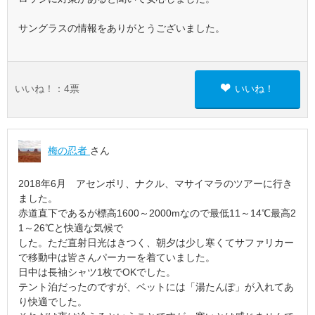
サングラスの情報をありがとうございました。
いいね！：
4
票
いいね！
梅の忍者
さん
2018年6月 アセンボリ、ナクル、マサイマラのツアーに行き
ました。
赤道直下であるが標高1600～2000mなので最低11～14℃最高2
1～26℃と快適な気候で
した。ただ直射日光はきつく、朝夕は少し寒くてサファリカー
で移動中は皆さんパーカーを着ていました。
日中は長袖シャツ1枚でOKでした。
テント泊だったのですが、ベットには「湯たんぽ」が入れてあ
り快適でした。