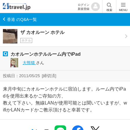
ログイン
新規登録
検索
MENU
香港 のQ&A一覧
ザ カオルーン ホテル
ホテル
カオルーンホテルルーム内でiPad
大熊猫
さん
投稿日：2011/05/25
[締切済]
来月中旬にカオルーンホテルに宿泊します。ルーム内でiPa
dを使用出来るかご存知の方、
教えて下さい。無線LANが使用可能とは聞いていますが、w
ifiかLANカードかご教示頂けると幸甚です。