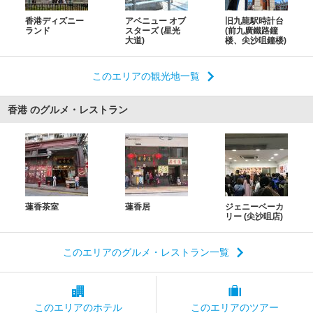
香港ディズニー
アベニュー オブ
旧九龍駅時計台
ランド
スターズ (星光
(前九廣鐵路鐘
大道)
楼、尖沙咀鐘楼)
このエリアの観光地一覧
香港 のグルメ・レストラン
蓮香茶室
蓮香居
ジェニーベーカ
リー (尖沙咀店)
このエリアのグルメ・レストラン一覧
このエリアの
ホテル
このエリアの
ツアー