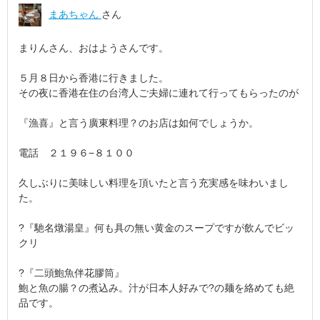
まあちゃん
さん
まりんさん、おはようさんです。
５月８日から香港に行きました。
その夜に香港在住の台湾人ご夫婦に連れて行ってもらったのが
『漁喜』と言う廣東料理？のお店は如何でしょうか。
電話 ２１９６−８１００
久しぶりに美味しい料理を頂いたと言う充実感を味わいまし
た。
?『馳名燉湯皇』何も具の無い黄金のスープですが飲んでビッ
クリ
?『二頭鮑魚伴花膠筒』
鮑と魚の腸？の煮込み。汁が日本人好みで?の麺を絡めても絶
品です。