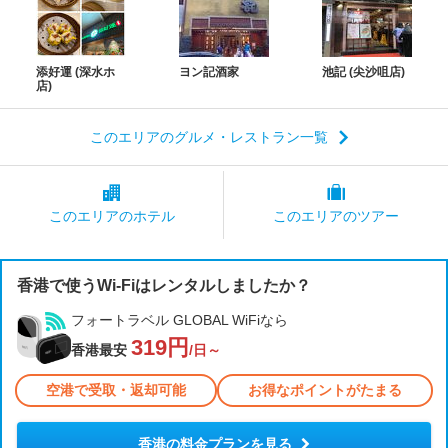
添好運 (深水ホ
ヨン記酒家
池記 (尖沙咀店)
店)
このエリアのグルメ・レストラン一覧
このエリアの
ホテル
このエリアの
ツアー
香港で使うWi-Fiはレンタルしましたか？
フォートラベル GLOBAL WiFiなら
319円
香港最安
/日～
空港で受取・返却可能
お得なポイントがたまる
香港の料金プランを見る