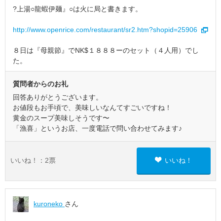
?上湯○龍蝦伊麺』○は火に局と書きます。
http://www.openrice.com/restaurant/sr2.htm?shopid=25906
８日は『母親節』でNK$１８８８ーのセット（４人用）でし
た。
質問者からのお礼
回答ありがとうございます。
お値段もお手頃で、美味しいなんてすごいですね！
黄金のスープ美味しそうです〜
「漁喜」というお店、一度電話で問い合わせてみます♪
いいね！：
2
票
いいね！
kuroneko
さん