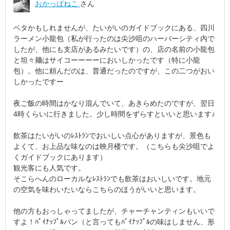
おかっぱねこ
さん
ベタかもしれませんが、たいがいのガイドブックにある、四川
ラーメン小龍包（私が行ったのは尖沙咀のハーバーシティ内で
したが、他にも支店があるみたいです）の、店の名前の小龍包
と坦々麺はサイコーーーーにおいしかったです（特に小龍
包）。他に頼んだのは、普通だったのですが、この二つがおい
しかったですー
夜ご飯の時間はかなり混んでいて、あきらめたのですが、翌日
4時くらいに行きました。少し時間をずらすといいと思います♪
飲茶はたいがいのﾚｽﾄﾗﾝでおいしい点心がありますが、景色も
よくて、お上品な味なのは映月楼です。（こちらも尖沙咀でよ
くガイドブックにあります）
観光客にも人気です。
そこらへんのローカルなﾚｽﾄﾗﾝでも飲茶はおいしいです。地元
の空気を味わいたいならこちらのほうがいいと思います。
他の方もおっしゃってましたが、チャーチャンティンもいいで
すよ！ﾊﾟｲﾅｯﾌﾟﾙパン（と言ってもﾊﾟｲﾅｯﾌﾟﾙの味はしません、形