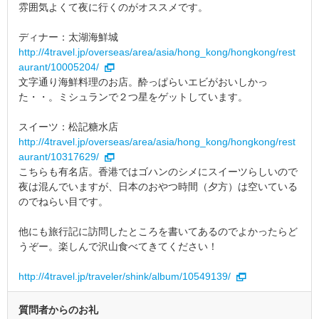
雰囲気よくて夜に行くのがオススメです。
ディナー：太湖海鮮城
http://4travel.jp/overseas/area/asia/hong_kong/hongkong/rest
aurant/10005204/
文字通り海鮮料理のお店。酔っぱらいエビがおいしかっ
た・・。ミシュランで２つ星をゲットしています。
スイーツ：松記糖水店
http://4travel.jp/overseas/area/asia/hong_kong/hongkong/rest
aurant/10317629/
こちらも有名店。香港ではゴハンのシメにスイーツらしいので
夜は混んでいますが、日本のおやつ時間（夕方）は空いている
のでねらい目です。
他にも旅行記に訪問したところを書いてあるのでよかったらど
うぞー。楽しんで沢山食べてきてください！
http://4travel.jp/traveler/shink/album/10549139/
質問者からのお礼