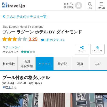
ログイン
新規登録
検索
MENU
このホテルのクチコミ一覧
Blue Lagoon Hotel BY diamond
ブルー ラグーン ホテル BY ダイヤモンド
3.25
1件のクチコミ
チェンライ
シェア
クリップ
ホテルランク
地図
料金比較
クチコミ
旅行記
写真
Q&A
施設情報
プール付きの格安ホテル
旅行時期：2025/05（約1年前）
赤巴士
さん