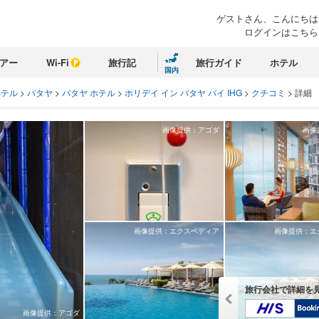
ゲストさん、こんにちは
ログインはこちら
アー
Wi-Fi
旅行記
旅行ガイド
ホテル
国内
ホテル
>
パタヤ
>
パタヤ ホテル
>
ホリデイ イン パタヤ バイ IHG
>
クチコミ
>
詳細
画像提供：アゴダ
画像
画像提供：エクスペディア
画像提供：エ
旅行会社で詳細を
画像提供：アゴダ