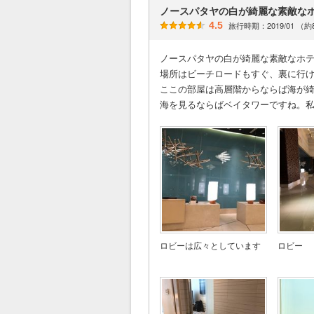
ノースパタヤの白が綺麗な素敵な
4.5
旅行時期：2019/01 （
ノースパタヤの白が綺麗な素敵なホテ
場所はビーチロードもすぐ、裏に行け
ここの部屋は高層階からならば海が
海を見るならばベイタワーですね。
ロビーは広々としています
ロビー