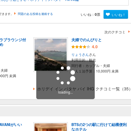
できます。
問題のある投稿を連絡する
いいね：
0
票
いいね！
次のクチコミ
ラブラウンジ付
夫婦でのんびりと
め
4.0
りょうさん
さん
利用目的：
観光
同行者：
カップル・夫婦
・夫婦
１人１泊予算：
10,000円 未満
,000円 未満
ホリデイ イン パタヤ バイ IHG クチコミ一覧（35
loading...
VANIがいい
BTSの2つの駅に行けて結構便利
なホテル