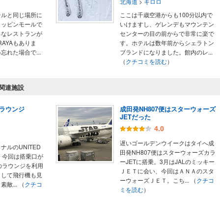
北海道
>
キロロ
テルと同じ場所に
ここは千歳空港からも100分以内で
ョッピンモールで
いけますし、ゲレンデもマウンテン
ろなレストランが
センターの目の前からで非常に楽で
AYAもありま
す。ホテルは数年前からシェラトン
れた場合で...
ブランドになりました。館内のレ...
）
（
クチコミを読む
）
関連施設
ラウンジ
成田発NH807便はスターウォーズ
JETだった
4.0
遅いゴールデンウイークはタイへ成
ルのUNITED
田発NH807便はスターウォーズカラ
。今回は搭乗口が
ーJETに搭乗。3月はJALのミッキー
のラウンジを利用
ＪＥＴに会い、今回はＡＮＡのスタ
として飛行機も見
ーウォーズＪＥＴ。こち...
（
クチコ
敵...
（
クチコ
ミを読む
）