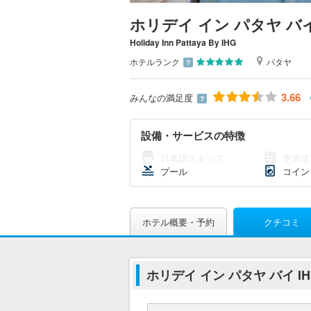
ホリデイ イン パタヤ バイ
Holiday Inn Pattaya By IHG
ホテルランク
パタヤ
？
3.66
みんなの満足度
？
設備・サービスの特徴
日本語スタッフ
空港送
プール
コイン
ホテル概要・予約
クチコミ
ホリデイ イン パタヤ バイ I