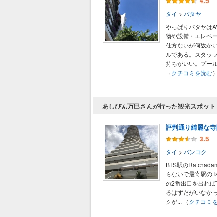
4.5
タイ
>
パタヤ
やっぱりパタヤはAV
物や設備・エレベ
仕方ないが何故か
ルである。スタッ
持ちがいい。プールバ
（
クチコミを読む
あしびん万巳さんが行った観光スポット
評判通り綺麗な寺
3.5
タイ
>
バンコク
BTS駅のRatchad
らないで最寄駅のTal
の2番出口を出れば
るはずだがいなか
クが...
（
クチコミ