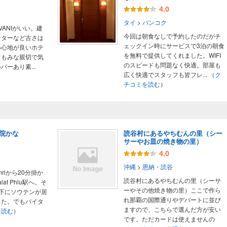
4.0
タイ
>
バンコク
ANIがいい。建
今回は朝食なしで予約したのだがチ
ーターなど古さは
ェックイン時にサービスで3泊の朝食
い心地が良いホテ
を無料で提供してくれました。WIFI
フもみな親切で気
のスピードも問題なく快適。部屋も
ーあり素...
広く快適でスタッフも皆フレ...
（
ク
）
チコミを読む
）
院かな
読谷村にあるやちむんの里（シー
サーやお皿の焼き物の里）
4.0
沖縄
>
恩納・読谷
amriから20分掛か
読谷村にあるやちむんの里（シーサ
at Phlu駅へ。そ
ーやその他焼き物の里）ここで作ら
下にソウテンが居
れ那覇の国際通りやデパートに並び
った。でもバイタ
ますので、こちらで選んだ方が安い
を読む
）
です。ただカードは使えませんの