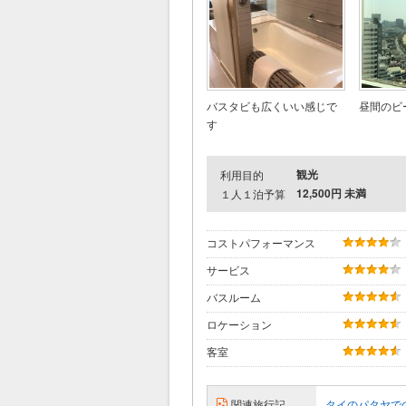
バスタビも広くいい感じで
昼間のビ
す
観光
利用目的
12,500円 未満
１人１泊予算
コストパフォーマンス
サービス
バスルーム
ロケーション
客室
関連旅行記
タイのパタヤで