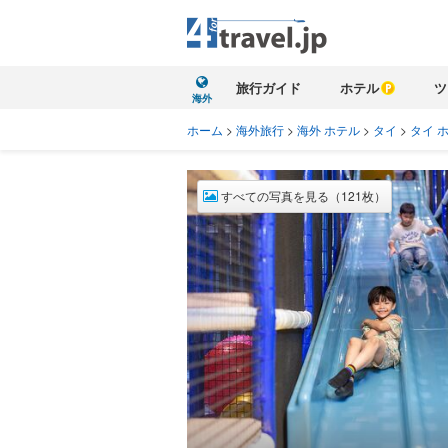
旅行ガイド
ホテル
ツ
海外
ホーム
>
海外旅行
>
海外 ホテル
>
タイ
>
タイ 
すべての写真を見る（121枚）