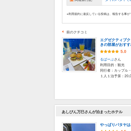
※利用規約に違反している投稿は、報告する事が
前のクチコミ
エグゼクティブク
きの部屋がおすす
5.0
るばーぶ
さん
利用目的：
観光
同行者：
カップル
１人１泊予算：
20
あしびん万巳さんが泊まったホテル
やっぱりパタヤはA