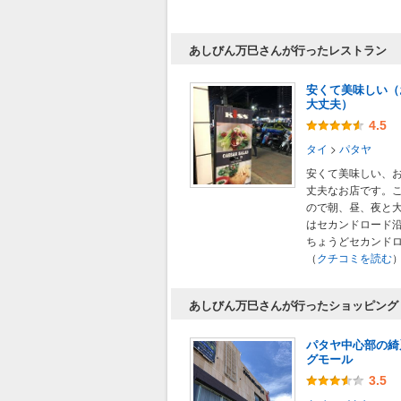
あしびん万巳さんが行ったレストラン
安くて美味しい（
大丈夫）
4.5
タイ
>
パタヤ
安くて美味しい、
丈夫なお店です。こ
ので朝、昼、夜と
はセカンドロード
ちょうどセカンドロー
（
クチコミを読む
あしびん万巳さんが行ったショッピング
パタヤ中心部の綺
グモール
3.5