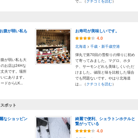
で...
（
クチコミを読む
）
お腹が弱い私も
お寿司が美味しいです。
4.0
北海道
>
千歳・新千歳空港
弾丸で第70回の雪祭りの帰りに初め
お腹が弱い私も大
て寄ってみました。マグロ、ホタ
のお店は24Hな
テ、サーモンどれも美味しくいただ
大丈夫です。場所
けました。値段と味を比較した場合
沿いにあります。
でも問題ないです。やはり北海道
ドからLK...
は...
（
クチコミを読む
）
）
 スポット
麗なショッピン
綺麗で便利、シェラトンホテルと
繋がっている
4.0