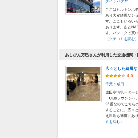
タイ
>
パタヤ
ここはヒルトンホ
あり大変綺麗なシ
す。ここもいろい
あります。あとNAR
す。バンコクで買い忘
（
クチコミを読む
あしびん万巳さんが利用した交通機関・
広々とした綺麗な
4.0
千葉
>
成田
成田空港第一ターミナ
Clubラウンジへ
25番なのでこちら
することに。広々
え料理も適度にあり素
ミを読む
）