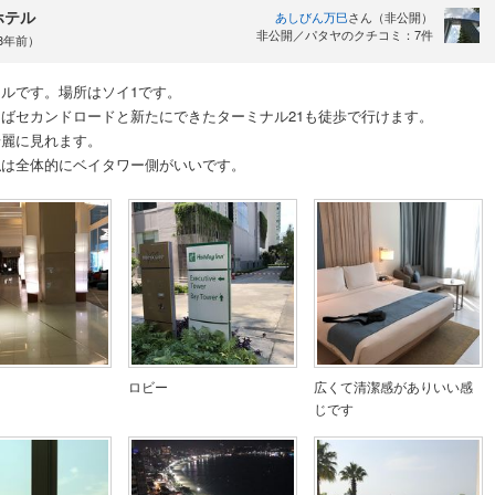
ホテル
あしびん万巳
さん（非公開）
非公開／パタヤのクチコミ：7件
約8年前）
ルです。場所はソイ1です。
ばセカンドロードと新たにできたターミナル21も徒歩で行けます。
綺麗に見れます。
私は全体的にベイタワー側がいいです。
ロビー
広くて清潔感がありいい感
じです