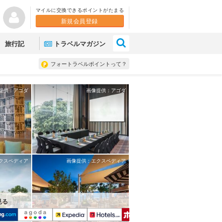
マイルに交換できるポイントがたまる
新規会員登録
×
旅行記
トラベルマガジン
フォートラベルポイントって？
提供：アゴダ
画像提供：アゴダ
クスペディア
画像提供：エクスペディア
見る