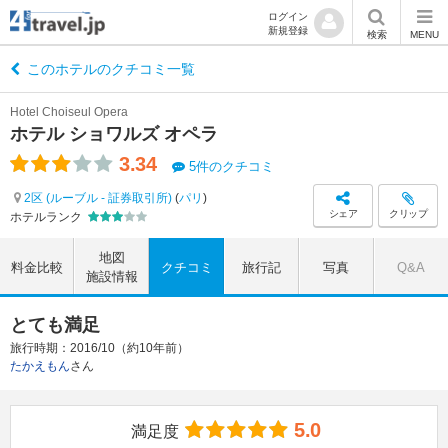
ログイン
新規登録
検索
MENU
このホテルのクチコミ一覧
Hotel Choiseul Opera
ホテル ショワルズ オペラ
3.34
5件のクチコミ
2区 (ルーブル - 証券取引所)
(
パリ
)
シェア
クリップ
ホテルランク
地図
料金比較
クチコミ
旅行記
写真
Q&A
施設情報
とても満足
旅行時期：2016/10（約10年前）
たかえもん
さん
5.0
満足度