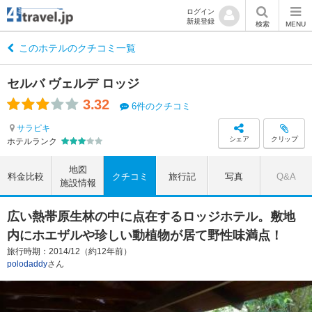
ログイン
新規登録
検索
MENU
このホテルのクチコミ一覧
セルバ ヴェルデ ロッジ
3.32
6件のクチコミ
サラピキ
シェア
クリップ
ホテルランク
地図
料金比較
クチコミ
旅行記
写真
Q&A
施設情報
広い熱帯原生林の中に点在するロッジホテル。敷地
内にホエザルや珍しい動植物が居て野性味満点！
旅行時期：2014/12（約12年前）
polodaddy
さん