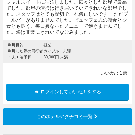
シャルスイートに宿泊しました。広々とした部屋で最高
でした。部屋の清掃は行き届いていてきれいな部屋でし
た。スタッフはとても親切で、礼儀正しいです。 ただプ
ールバーがありませんでした。ビュッフェ式の朝食と夕
食とも良く、毎日異なったメニューで飽きませんでし
た。海は非常にきれいでなごみました。
利用目的
観光
利用した際の同行者
カップル・夫婦
１人１泊予算
30,000円 未満
いいね：
1
票
ログインしていいね！をする
このホテルのクチコミ一覧