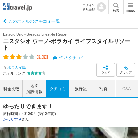
ログイン
新規登録
検索
MENU
このホテルのクチコミ一覧
Estacio Uno - Boracay Lifestyle Resort
エスタシオ ウーノ-ボラカイ ライフスタイルリゾー
ト
3.33
7件のクチコミ
ボラカイ島
シェア
クリップ
ホテルランク
地図
料金比較
クチコミ
旅行記
写真
Q&A
施設情報
ゆったりできます！
旅行時期：2013/07（約13年前）
かわりす９
さん