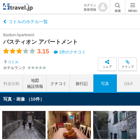
ログイン
新規登録
検索
MENU
コトルのホテル一覧
Bastion Apartment
バスティオン アパートメント
3.15
1件のクチコミ
コトル
シェア
クリップ
ホテルランク
地図
料金比較
クチコミ
旅行記
写真
Q&A
施設情報
写真・画像 （10件）