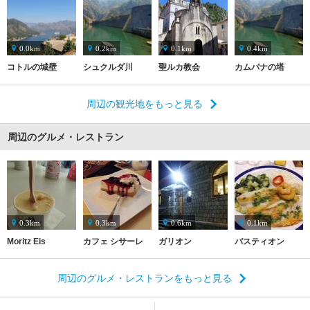
0.0km
0.2km
0.1km
0.4km
コトルの城壁
シュクルダ川
聖ルカ教会
カムパナの塔
周辺の観光地をもっと見る
周辺のグルメ・レストラン
0.3km
0.3km
0.6km
0.1km
Moritz Eis
カフェ シサーレ
ガリオン
バスティオン
周辺のグルメ・レストランをもっと見る