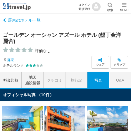
ログイン
新規登録
検索
MENU
屏東のホテル一覧
ゴールデン オーシャン アズール ホテル (墾丁金洋
麗舍)
評価なし
屏東
シェア
クリップ
ホテルランク
地図
料金比較
クチコミ
旅行記
写真
Q&A
施設情報
オフィシャル写真 （10件）