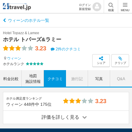
ログイン
新規登録
検索
MENU
ウィーンのホテル一覧
Hotel Topazz & Lamee
ホテル トパーズ&ラミー
3.23
2件のクチコミ
ウィーン
シェア
クリップ
ホテルランク
地図
料金比較
クチコミ
旅行記
写真
Q&A
施設情報
ホテル満足度ランキング
3.23
ウィーン
448件中
175位
評価を詳しく見る