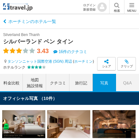
ログイン
新規登録
検索
MENU
ホーチミンのホテル一覧
Silverland Ben Thanh
シルバーランド ベン タイン
3.43
16件のクチコミ
タンソンニャット国際空港 (SGN) 周辺
(
ホーチミン
)
シェア
クリップ
ホテルランク
地図
料金比較
クチコミ
旅行記
写真
Q&A
施設情報
オフィシャル写真 （10件）