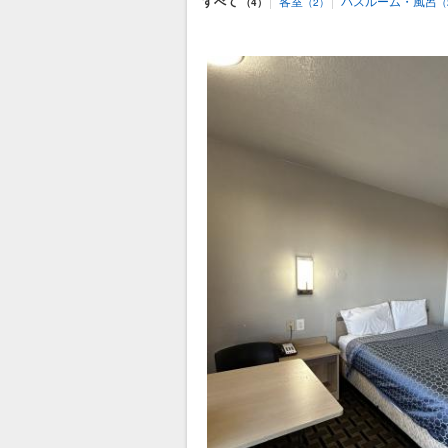
すべて
|
客室
|
バスルーム・風呂
（4）
（2）
（