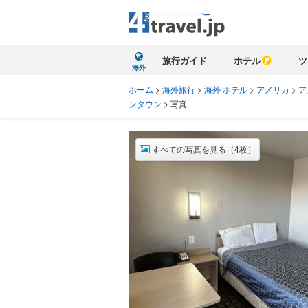
旅行ガイド
ホテル
ツ
海外
ホーム
>
海外旅行
>
海外 ホテル
>
アメリカ
>
ア
ンタウン
>
写真
すべての写真を見る（4枚）