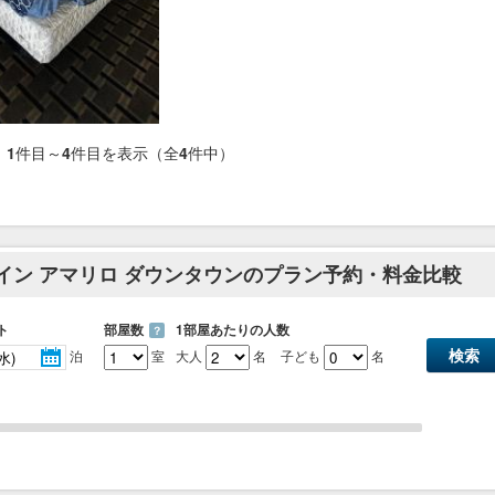
1
件目～
4
件目を表示（全
4
件中）
 イン アマリロ ダウンタウンのプラン予約・料金比較
ト
部屋数
1部屋あたりの人数
？
泊
室
大人
名
子ども
名