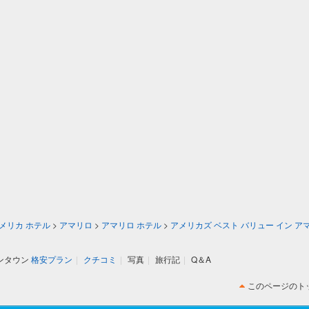
メリカ ホテル
>
アマリロ
>
アマリロ ホテル
>
アメリカズ ベスト バリュー イン ア
ウンタウン
格安プラン
|
クチコミ
|
写真
|
旅行記
|
Q＆A
このページのト