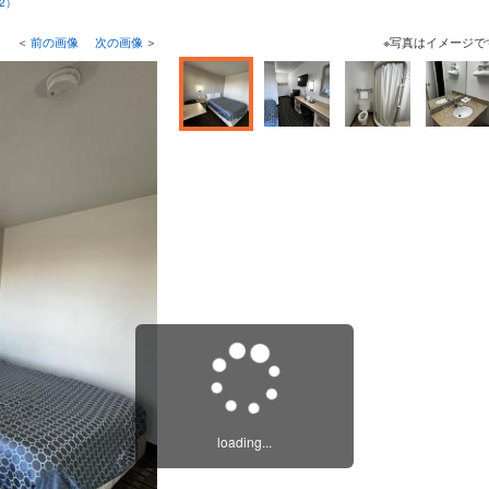
2）
＜
前の画像
次の画像
＞
※写真はイメージで
loading...