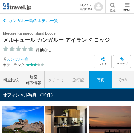
ログイン
新規登録
検索
MENU
カンガルー島のホテル一覧
Mercure Kangaroo Island Lodge
メルキュール カンガルー アイランド ロッジ
評価なし
カンガルー島
シェア
クリップ
ホテルランク
地図
料金比較
クチコミ
旅行記
写真
Q&A
施設情報
オフィシャル写真 （10件）