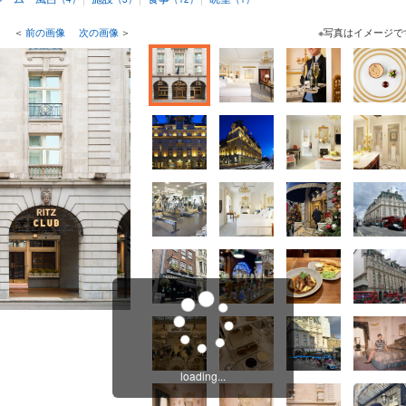
＜
前の画像
次の画像
＞
※写真はイメージで
loading...