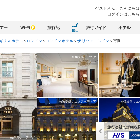
ゲストさん、こんにちは
ログインはこちら
アー
Wi-Fi
旅行記
旅行ガイド
ホテル
国内
ギリス ホテル
>
ロンドン
>
ロンドン ホテル
>
ザ リッツ ロンドン
>
写真
画像提供：アゴダ
画像
画像提供：エクスペディア
画像提供：エ
旅行会社で詳細を
画像提供：アゴダ