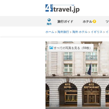
旅行ガイド
ホテル
ツ
海外
ホーム
>
海外旅行
>
海外 ホテル
>
イギリス
>
イ
すべての写真を見る（59枚）