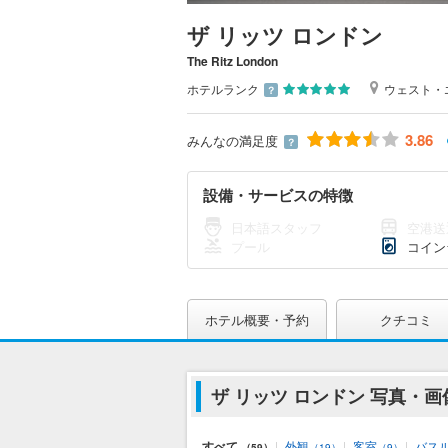
ザ リッツ ロンドン
The Ritz London
ホテルランク
ウェスト・
？
3.86
みんなの満足度
？
設備・サービスの特徴
日本語スタッフ
空港送
プール
コイン
ホテル概要・予約
クチコミ
ザ リッツ ロンドン 写真・画
すべて
|
外観
|
客室
|
バス
（59）
（19）
（9）