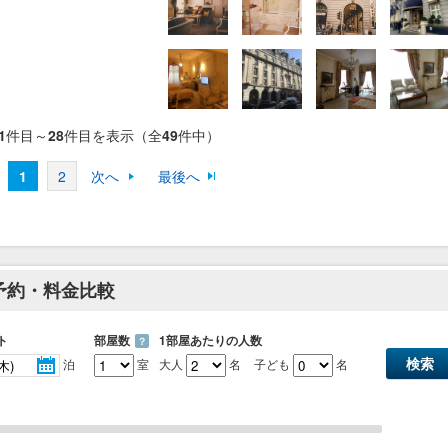
1
件目～
28
件目を表示（全
49
件中）
1
2
次へ
最後へ
予約・料金比較
ト
部屋数
1部屋あたりの人数
？
泊
室
大人
名
子ども
名