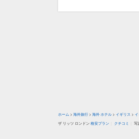
ホーム
>
海外旅行
>
海外 ホテル
>
イギリス
>
イ
ザ リッツ ロンドン
格安プラン
|
クチコミ
|
写