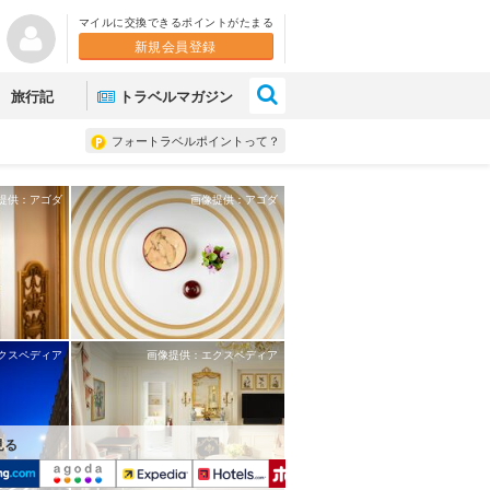
マイルに交換できるポイントがたまる
新規会員登録
×
旅行記
トラベルマガジン
フォートラベルポイントって？
提供：アゴダ
画像提供：アゴダ
クスペディア
画像提供：エクスペディア
見る