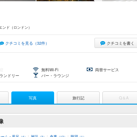
エンド（ロンドン）
クチコミを書く
クチコミを見る（
32
件）
迎
無料Wi-Fi
両替サービス
ランドリー
バー・ラウンジ
写真
旅行記
Q＆A
像
ルーム・風呂
|
施設
|
食事
|
眺望
（4）
（3）
（12）
（1）