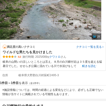
26
満足度の高いクチコミ
クチコミ一覧
を見る
ワイルドな男たちを見かけました
旅行時期: 2025/08
by
クワトロ
4.0
岐阜の山間いの涼しいところとは言え、８月の白川郷付近は３５度を超える猛
暑日でした。せせらぎ公園に流れている川で水浴びをして
続きを読む
住所
岐阜県大野郡白川村荻町2495-3
1件目～1件目
を表示
（全1件中）
※施設情報については、時間の経過による変化などにより、必ずしも正確でない
情報が当サイトに掲載されている可能性もあります。