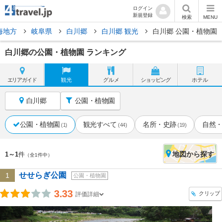
ログイン
新規登録
検索
MENU
海地方
岐阜県
白川郷
白川郷 観光
白川郷 公園・植物園
白川郷の公園・植物園 ランキング
エリア
ガイド
観光
グルメ
ショッピング
ホテル
白川郷
公園・植物園
公園・植物園
観光すべて
名所・史跡
自然
(1)
(44)
(19)
地図
から探す
1～1
件
（全1件中）
せせらぎ公園
1
公園・植物園
3.33
クリップ
評価詳細