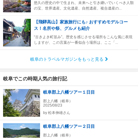
悠久の歴史の中で生まれ、未来へと引き継いでいくべき人類
の宝、世界遺産。文化遺産、自然遺産、複合遺産の...
【飛騨高山】家族旅行にも♪ おすすめモデルコー
ス！名所や祭、グルメも紹介
“古きよき町並み”。歴史を感じさせる場所をこんな風に表現
しますが、この言葉が一番似合う場所は、ここ「...
岐阜のトラベルマガジンをもっと見る
岐阜でこの時期人気の旅行記
岐阜郡上八幡ツアー１日目
郡上八幡（岐阜）
2025/08/23
by
松本伸雄さん
岐阜郡上八幡ツアー２日目
郡上八幡（岐阜）