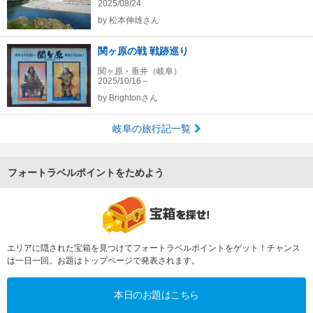
2025/08/24
by
松本伸雄さん
関ヶ原の戦 戦跡巡り
関ヶ原・垂井（岐阜）
2025/10/16～
by
Brightonさん
岐阜の旅行記一覧
フォートラベルポイントをためよう
エリアに隠された宝箱を見つけてフォートラベルポイントをゲット！チャンス
は一日一回。お題はトップページで発表されます。
本日のお題はこちら