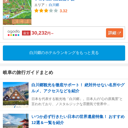
エリア：
白川郷
3.32
30,232
詳細
最安
円～
白川郷のホテルランキングをもっと見る
岐阜の旅行ガイドまとめ
白川郷観光を徹底サポート！ 絶対外せない名所やグ
ルメ、アクセスなどを紹介
日本を代表する観光地「白川郷」。日本人の“心の原風景”と
言われており、ノスタルジックな雰囲気で世界中...
いつか必ず行きたい日本の世界遺産特集！ おすすめ
12選＆一覧を紹介