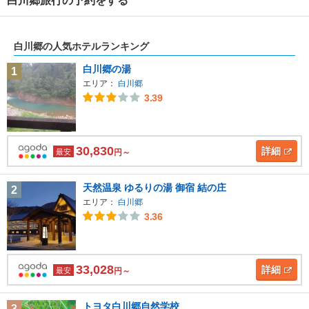
白川郷旅行の予約をする
白川郷の人気ホテルランキング
白川郷の湯
1
エリア：
白川郷
3.39
30,830
詳細
最安
円～
天然温泉 ゆるりの湯 御宿 結の庄
2
エリア：
白川郷
3.36
33,028
詳細
最安
円～
トヨタ白川郷自然学校
3