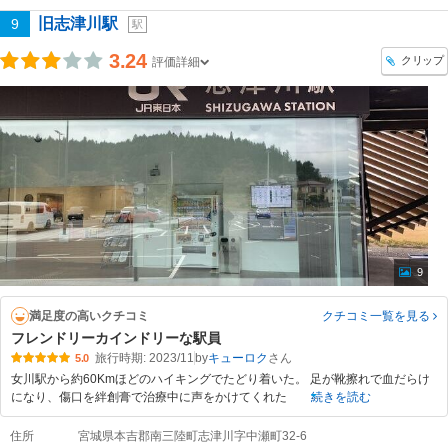
旧志津川駅
9
駅
3.24
クリップ
評価詳細
9
満足度の高いクチコミ
クチコミ一覧
を見る
フレンドリーカインドリーな駅員
旅行時期: 2023/11
by
キューロク
5.0
女川駅から約60Kmほどのハイキングでたどり着いた。 足が靴擦れで血だらけ
になり、傷口を絆創膏で治療中に声をかけてくれた
続きを読む
住所
宮城県本吉郡南三陸町志津川字中瀬町32-6