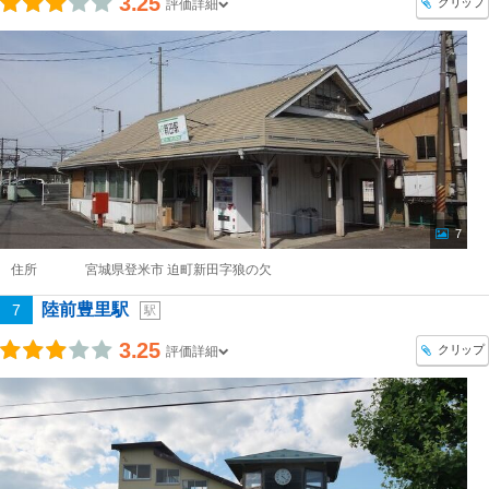
3.25
クリップ
評価詳細
7
住所
宮城県登米市 迫町新田字狼の欠
陸前豊里駅
7
駅
3.25
クリップ
評価詳細