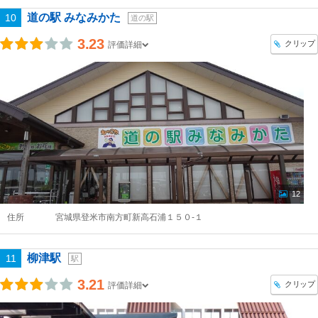
道の駅 みなみかた
10
道の駅
3.23
クリップ
評価詳細
12
住所
宮城県登米市南方町新高石浦１５０-１
柳津駅
11
駅
3.21
クリップ
評価詳細