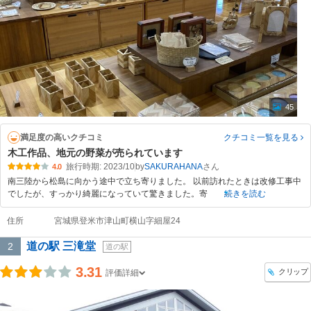
45
満足度の高いクチコミ
クチコミ一覧
を見る
木工作品、地元の野菜が売られています
旅行時期: 2023/10
by
SAKURAHANA
4.0
南三陸から松島に向かう途中で立ち寄りました。 以前訪れたときは改修工事中
でしたが、すっかり綺麗になっていて驚きました。寄
続きを読む
住所
宮城県登米市津山町横山字細屋24
道の駅 三滝堂
2
道の駅
3.31
クリップ
評価詳細