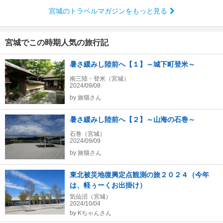
宮城のトラベルマガジンをもっと見る
宮城でこの時期人気の旅行記
暑さ緩みし陸前へ【１】～城下町登米～
南三陸・登米（宮城）
2024/09/08
by
旅猫さん
暑さ緩みし陸前へ【２】～山海の石巻～
石巻（宮城）
2024/09/09
by
旅猫さん
東北被災地復興定点観測の旅２０２４（今年
は、軽ぅーくお出掛け）
気仙沼（宮城）
2024/10/04
by
Kちゃんさん