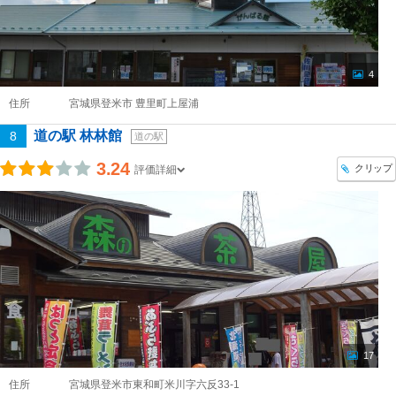
4
住所
宮城県登米市 豊里町上屋浦
道の駅 林林館
8
道の駅
3.24
クリップ
評価詳細
17
住所
宮城県登米市東和町米川字六反33-1