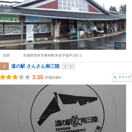
21
住所
宮城県登米市東和町米谷字福平191-1
道の駅 さんさん南三陸
3
道の駅
3.30
クリップ
評価詳細