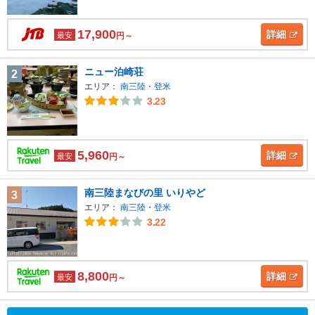
17,900
詳細
最安
円～
ニュー泊崎荘
2
エリア：
南三陸・登米
3.23
5,960
詳細
最安
円～
南三陸まなびの里 いりやど
3
エリア：
南三陸・登米
3.22
8,800
詳細
最安
円～