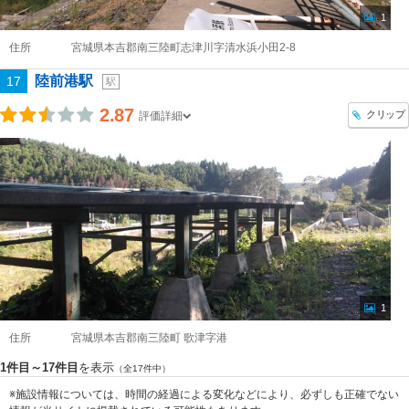
1
住所
宮城県本吉郡南三陸町志津川字清水浜小田2-8
陸前港駅
17
駅
2.87
クリップ
評価詳細
1
住所
宮城県本吉郡南三陸町 歌津字港
1件目～17件目
を表示
（全17件中）
※施設情報については、時間の経過による変化などにより、必ずしも正確でない