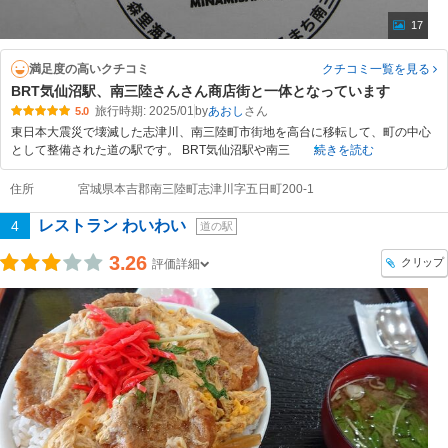
17
満足度の高いクチコミ
クチコミ一覧
を見る
BRT気仙沼駅、南三陸さんさん商店街と一体となっています
旅行時期: 2025/01
by
あおし
5.0
東日本大震災で壊滅した志津川、南三陸町市街地を高台に移転して、町の中心
として整備された道の駅です。 BRT気仙沼駅や南三
続きを読む
住所
宮城県本吉郡南三陸町志津川字五日町200-1
レストラン わいわい
4
道の駅
3.26
クリップ
評価詳細