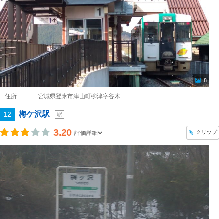
8
住所
宮城県登米市津山町柳津字谷木
梅ケ沢駅
12
駅
3.20
クリップ
評価詳細