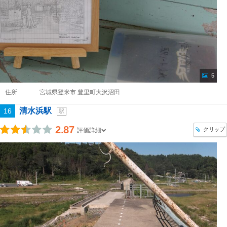
5
住所
宮城県登米市 豊里町大沢沼田
清水浜駅
16
駅
2.87
クリップ
評価詳細