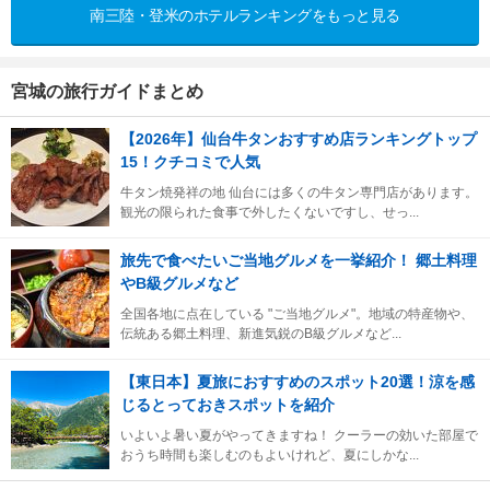
南三陸・登米のホテルランキングをもっと見る
宮城の旅行ガイドまとめ
【2026年】仙台牛タンおすすめ店ランキングトップ
15！クチコミで人気
牛タン焼発祥の地 仙台には多くの牛タン専門店があります。
観光の限られた食事で外したくないですし、せっ...
旅先で食べたいご当地グルメを一挙紹介！ 郷土料理
やB級グルメなど
全国各地に点在している "ご当地グルメ"。地域の特産物や、
伝統ある郷土料理、新進気鋭のB級グルメなど...
【東日本】夏旅におすすめのスポット20選！涼を感
じるとっておきスポットを紹介
いよいよ暑い夏がやってきますね！ クーラーの効いた部屋で
おうち時間も楽しむのもよいけれど、夏にしかな...