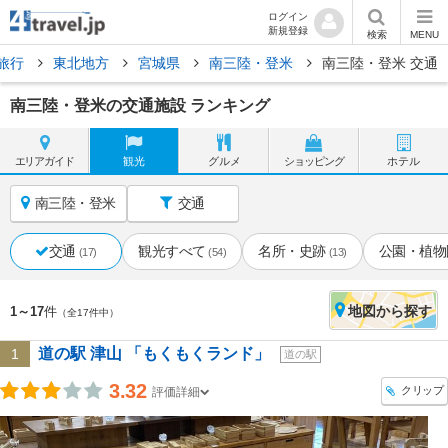
ログイン
新規登録
検索
MENU
旅行
東北地方
宮城県
南三陸・登米
南三陸・登米 交通
南三陸・登米の交通施設 ランキング
エリア
ガイド
観光
グルメ
ショッピング
ホテル
南三陸・登米
交通
交通
観光すべて
名所・史跡
公園・植物
(17)
(54)
(13)
地図
から探す
1～17
件
（全17件中）
道の駅 津山 「もくもくランド」
1
道の駅
3.32
クリップ
評価詳細