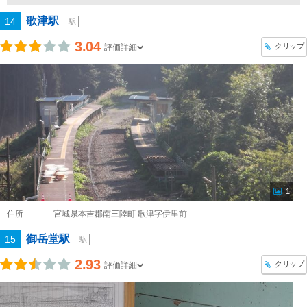
歌津駅
14
駅
3.04
クリップ
評価詳細
1
住所
宮城県本吉郡南三陸町 歌津字伊里前
御岳堂駅
15
駅
2.93
クリップ
評価詳細