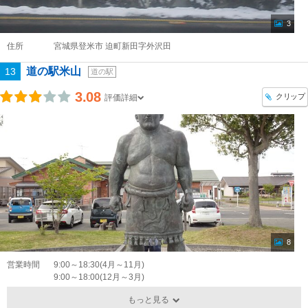
3
住所
宮城県登米市 迫町新田字外沢田
道の駅米山
13
道の駅
3.08
クリップ
評価詳細
8
営業時間
9:00～18:30(4月～11月)
9:00～18:00(12月～3月)
もっと見る