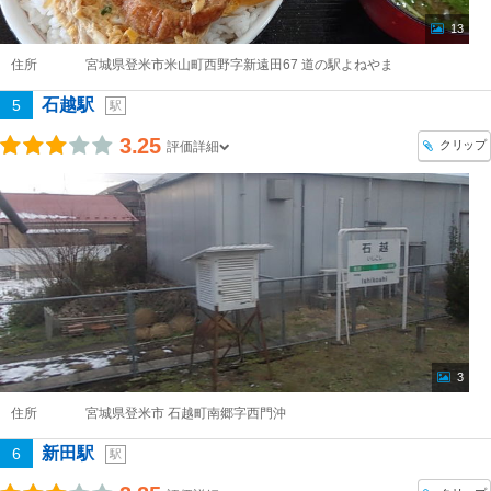
13
住所
宮城県登米市米山町西野字新遠田67 道の駅よねやま
石越駅
5
駅
3.25
クリップ
評価詳細
3
住所
宮城県登米市 石越町南郷字西門沖
新田駅
6
駅