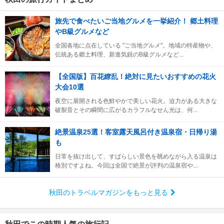
旅先で食べたいご当地グルメを一挙紹介！ 郷土料理
やB級グルメなど
全国各地に点在している "ご当地グルメ"。地域の特産物や、
伝統ある郷土料理、新進気鋭のB級グルメなど...
【全国版】百花繚乱！絶対に見たいおすすめの花火
大会10選
夜空に展開される色鮮やかで美しい花火。迫力がある大きな
破裂音とその瞬間に広がるカラフルなせん光は、何...
絶景温泉25選！客室露天風呂付き温泉宿・日帰り湯
も
日常を抜け出して、すばらしい景色を眺めながら入る温泉は
格別ですよね。今回は全国で絶景が評判の温泉宿や...
秋田のトラベルマガジンをもっと見る