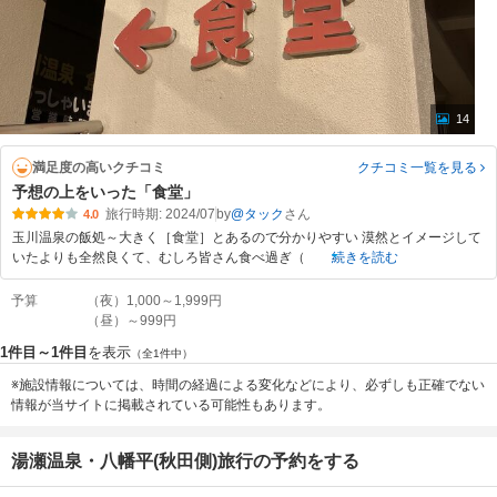
14
満足度の高いクチコミ
クチコミ一覧
を見る
予想の上をいった「食堂」
旅行時期: 2024/07
by
@タック
4.0
玉川温泉の飯処～大きく［食堂］とあるので分かりやすい 漠然とイメージして
いたよりも全然良くて、むしろ皆さん食べ過ぎ（
続きを読む
予算
（夜）1,000～1,999円
（昼）～999円
1件目～1件目
を表示
（全1件中）
※施設情報については、時間の経過による変化などにより、必ずしも正確でない
情報が当サイトに掲載されている可能性もあります。
湯瀬温泉・八幡平(秋田側)旅行の予約をする