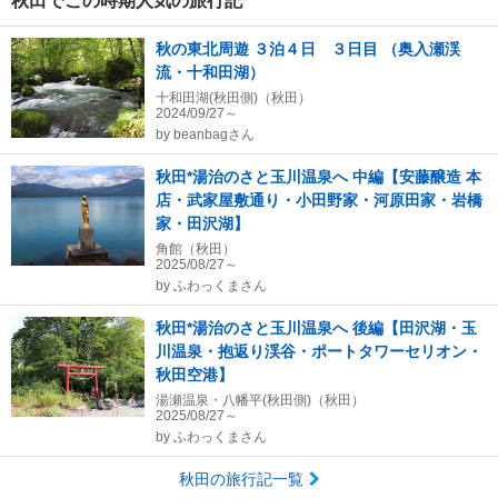
秋田でこの時期人気の旅行記
秋の東北周遊 ３泊４日 ３日目 （奥入瀬渓
流・十和田湖）
十和田湖(秋田側)（秋田）
2024/09/27～
by
beanbagさん
秋田*湯治のさと玉川温泉へ 中編【安藤醸造 本
店・武家屋敷通り・小田野家・河原田家・岩橋
家・田沢湖】
角館（秋田）
2025/08/27～
by
ふわっくまさん
秋田*湯治のさと玉川温泉へ 後編【田沢湖・玉
川温泉・抱返り渓谷・ポートタワーセリオン・
秋田空港】
湯瀬温泉・八幡平(秋田側)（秋田）
2025/08/27～
by
ふわっくまさん
秋田の旅行記一覧