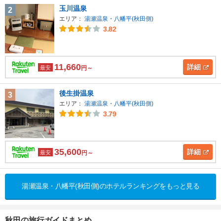
玉川温泉
2
エリア：
湯瀬温泉・八幡平(秋田側)
3.82
11,660
詳細
最安
円～
後生掛温泉
3
エリア：
湯瀬温泉・八幡平(秋田側)
3.79
35,600
詳細
最安
円～
湯瀬温泉・八幡平(秋田側)のホテルランキングをもっと見る
秋田の旅行ガイドまとめ