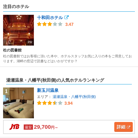
注目のホテル
十和田ホテル
3.47
PR
杜の図書館
杜の図書館ではお客様に頂いた本や、ホテルスタッフお気に入りの本をご用意してお
ります。湖畔の窓辺で読書などはいかがですか？
湯瀬温泉・八幡平(秋田側)の人気ホテルランキング
新玉川温泉
1
エリア：
湯瀬温泉・八幡平(秋田側)
3.94
29,700
詳細
最安
円～