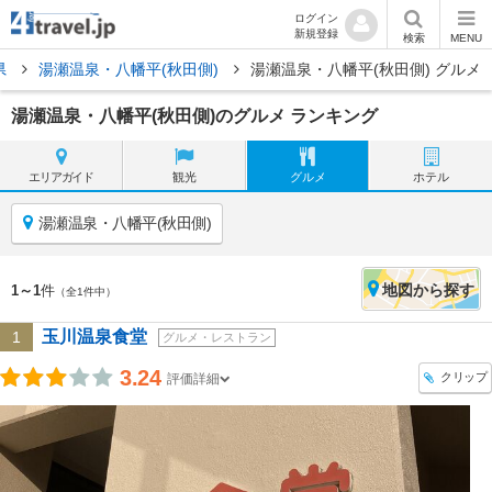
ログイン
新規登録
検索
MENU
県
湯瀬温泉・八幡平(秋田側)
湯瀬温泉・八幡平(秋田側) グルメ
湯瀬温泉・八幡平(秋田側)のグルメ ランキング
エリア
ガイド
観光
グルメ
ホテル
湯瀬温泉・八幡平(秋田側)
地図
から探す
1～1
件
（全1件中）
玉川温泉食堂
1
グルメ・レストラン
3.24
クリップ
評価詳細