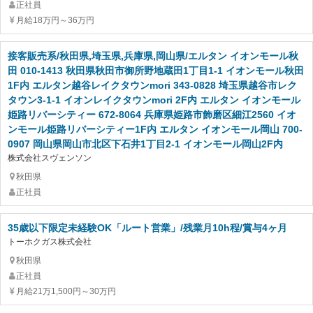
正社員
月給18万円～36万円
接客販売系/秋田県,埼玉県,兵庫県,岡山県/エルタン イオンモール秋
田 010-1413 秋田県秋田市御所野地蔵田1丁目1-1 イオンモール秋田
1F内 エルタン越谷レイクタウンmori 343-0828 埼玉県越谷市レク
タウン3-1-1 イオンレイクタウンmori 2F内 エルタン イオンモール
姫路リバーシティー 672-8064 兵庫県姫路市飾磨区細江2560 イオ
ンモール姫路リバーシティー1F内 エルタン イオンモール岡山 700-
0907 岡山県岡山市北区下石井1丁目2-1 イオンモール岡山2F内
株式会社スヴェンソン
秋田県
正社員
35歳以下限定未経験OK「ルート営業」/残業月10h程/賞与4ヶ月
トーホクガス株式会社
秋田県
正社員
月給21万1,500円～30万円