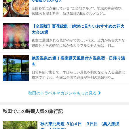
やB級グルメなど
全国各地に点在している "ご当地グルメ"。地域の特産物や、
伝統ある郷土料理、新進気鋭のB級グルメなど...
【全国版】百花繚乱！絶対に見たいおすすめの花火
大会10選
夜空に展開される色鮮やかで美しい花火。迫力がある大きな
破裂音とその瞬間に広がるカラフルなせん光は、何...
絶景温泉25選！客室露天風呂付き温泉宿・日帰り湯
も
日常を抜け出して、すばらしい景色を眺めながら入る温泉は
格別ですよね。今回は全国で絶景が評判の温泉宿や...
秋田のトラベルマガジンをもっと見る
秋田でこの時期人気の旅行記
秋の東北周遊 ３泊４日 ３日目 （奥入瀬渓