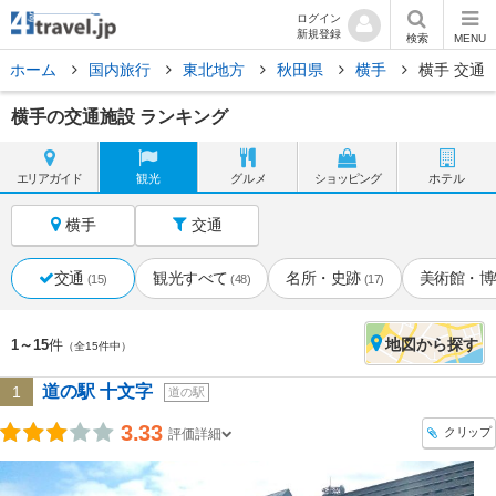
ログイン
新規登録
検索
MENU
ホーム
国内旅行
東北地方
秋田県
横手
横手 交通
横手の交通施設 ランキング
エリア
ガイド
観光
グルメ
ショッピング
ホテル
横手
交通
交通
観光すべて
名所・史跡
美術館・博
(15)
(48)
(17)
地図
から探す
1～15
件
（全15件中）
道の駅 十文字
1
道の駅
3.33
クリップ
評価詳細