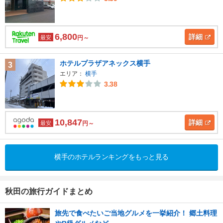
6,800
詳細
最安
円～
ホテルプラザアネックス横手
3
エリア：
横手
3.38
10,847
詳細
最安
円～
横手のホテルランキングをもっと見る
秋田の旅行ガイドまとめ
旅先で食べたいご当地グルメを一挙紹介！ 郷土料理