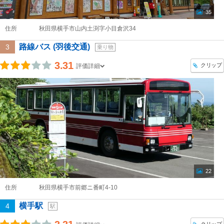
35
住所
秋田県横手市山内土渕字小目倉沢34
路線バス (羽後交通)
3
乗り物
3.31
クリップ
評価詳細
22
住所
秋田県横手市前郷ニ番町4-10
横手駅
4
駅