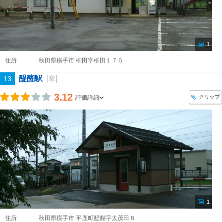
1
住所
秋田県横手市 柳田字柳田１７５
醍醐駅
13
駅
3.12
クリップ
評価詳細
1
住所
秋田県横手市 平鹿町醍醐字太茂田８