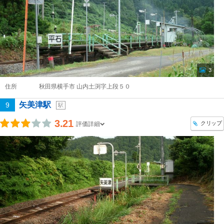
3
住所
秋田県横手市 山内土渕字上段５０
矢美津駅
9
駅
3.21
クリップ
評価詳細