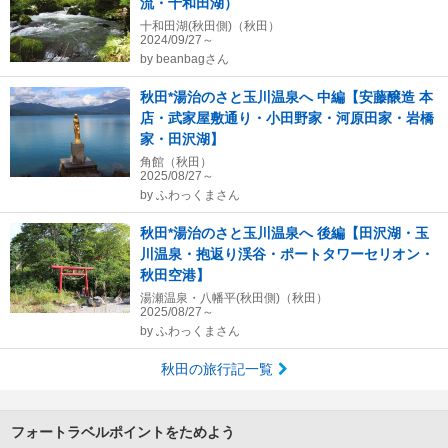
流・十和田湖）
十和田湖(秋田側)（秋田）
2024/09/27～
by
beanbagさん
秋田*湯治のさと玉川温泉へ 中編【安藤醸造 本
店・武家屋敷通り・小田野家・河原田家・岩橋
家・田沢湖】
角館（秋田）
2025/08/27～
by
ふわっくまさん
秋田*湯治のさと玉川温泉へ 後編【田沢湖・玉
川温泉・抱返り渓谷・ポートタワーセリオン・
秋田空港】
湯瀬温泉・八幡平(秋田側)（秋田）
2025/08/27～
by
ふわっくまさん
秋田の旅行記一覧
フォートラベルポイントをためよう