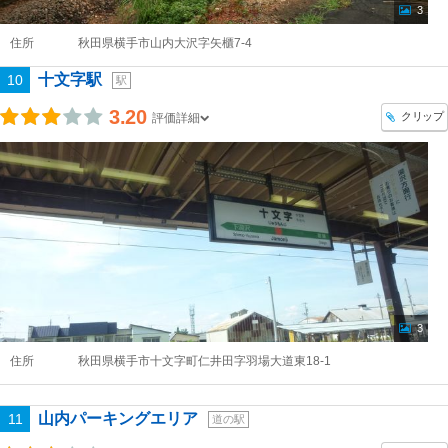
3
住所
秋田県横手市山内大沢字矢櫃7-4
十文字駅
10
駅
3.20
クリップ
評価詳細
3
住所
秋田県横手市十文字町仁井田字羽場大道東18-1
山内パーキングエリア
11
道の駅