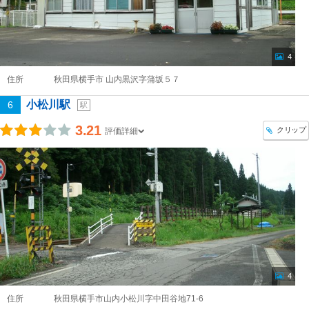
4
住所
秋田県横手市 山内黒沢字蒲坂５７
小松川駅
6
駅
3.21
クリップ
評価詳細
4
住所
秋田県横手市山内小松川字中田谷地71-6