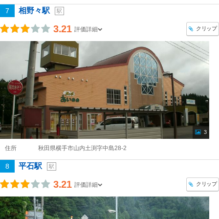
相野々駅
7
駅
3.21
クリップ
評価詳細
3
住所
秋田県横手市山内土渕字中島28-2
平石駅
8
駅
3.21
クリップ
評価詳細