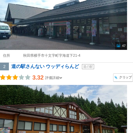
47
住所
秋田県横手市十文字町字海道下21-4
道の駅さんない ウッディらんど
2
道の駅
3.32
クリップ
評価詳細