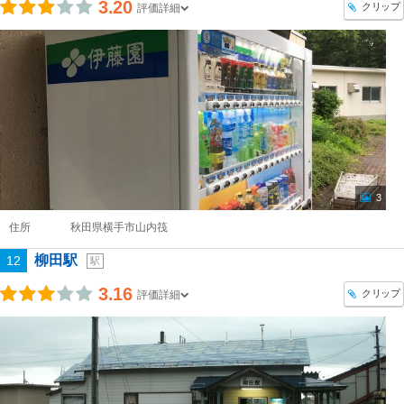
3.20
クリップ
評価詳細
3
住所
秋田県横手市山内筏
柳田駅
12
駅
3.16
クリップ
評価詳細