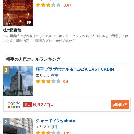
3.47
PR
杜の図書館
杜の図書館ではお客様に頂いた本や、ホテルスタッフお気に入りの本をご用意してお
ります。湖畔の窓辺で読書などはいかがですか？
横手の人気ホテルランキング
横手プラザホテル＆PLAZA EAST CABIN
1
エリア：
横手
3.4
6,927
詳細
最安
円～
クォードインyokote
2
エリア：
横手
3.39