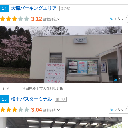
大森パーキングエリア
14
道の駅
3.12
クリップ
評価詳細
1
住所
秋田県横手市大森町板井田
横手バスターミナル
15
乗り物
3.04
クリップ
評価詳細