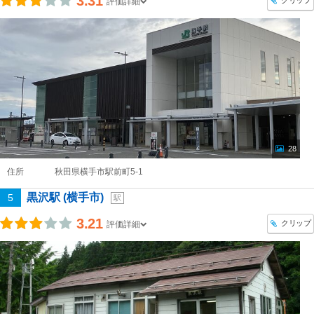
3.31
クリップ
評価詳細
28
住所
秋田県横手市駅前町5-1
黒沢駅 (横手市)
5
駅
3.21
クリップ
評価詳細