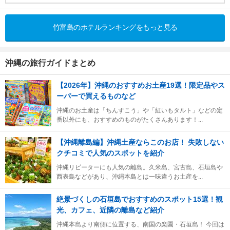
竹富島のホテルランキングをもっと見る
沖縄の旅行ガイドまとめ
【2026年】沖縄のおすすめお土産19選！限定品やス
ーパーで買えるものなど
沖縄のお土産は「ちんすこう」や「紅いもタルト」などの定
番以外にも、おすすめのものがたくさんあります！...
【沖縄離島編】沖縄土産ならこのお店！ 失敗しない
クチコミで人気のスポットを紹介
沖縄リピーターにも人気の離島。久米島、宮古島、石垣島や
西表島などがあり、沖縄本島とは一味違うお土産を...
絶景づくしの石垣島でおすすめのスポット15選！観
光、カフェ、近隣の離島など紹介
沖縄本島より南側に位置する、南国の楽園・石垣島！ 今回は