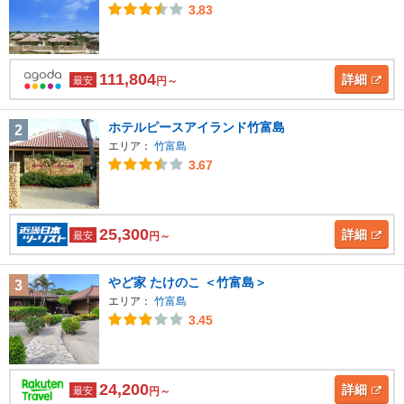
3.83
111,804
詳細
最安
円～
ホテルピースアイランド竹富島
2
エリア：
竹富島
3.67
25,300
詳細
最安
円～
やど家 たけのこ ＜竹富島＞
3
エリア：
竹富島
3.45
24,200
詳細
最安
円～