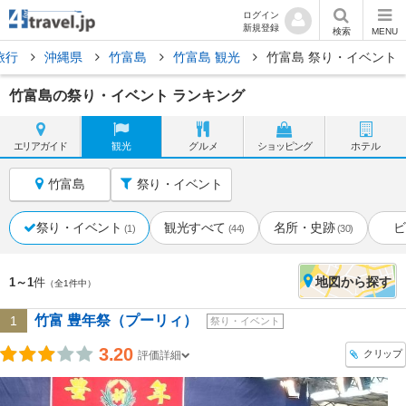
ログイン
新規登録
検索
MENU
旅行
沖縄県
竹富島
竹富島 観光
竹富島 祭り・イベント
竹富島の祭り・イベント ランキング
エリア
ガイド
観光
グルメ
ショッピング
ホテル
竹富島
祭り・イベント
祭り・イベント
観光すべて
名所・史跡
ビ
(1)
(44)
(30)
地図
から探す
1～1
件
（全1件中）
竹富 豊年祭（プーリィ）
1
祭り・イベント
3.20
クリップ
評価詳細