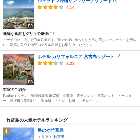
シェラトン沖縄サンマリーナリゾート
4.14
PR
新鮮な食材をグリルで豪快に！
ビーチ沿いに面したThe Grillでは、東シナ海にゆっくりと沈む美しいサンセットを傍ら
に、新鮮な魚介や肉類のグリル料理をお楽しみいただけま...
ホテル カリフォルニア 宮古島リゾート
3.23
PR
客室のご紹介
Facilityキッチン、調理器具/食器完備、冷蔵庫、電子レンジ、電気ポット、トースタ
ー、洗濯機（洗剤付）、洗面所、トイレ、お風呂、テレビ、...
竹富島の人気ホテルランキング
星のや竹富島
1
エリア：
竹富島