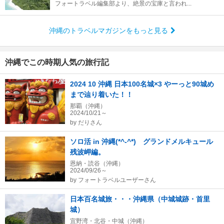
フォートラベル編集部より、絶景の宝庫と言われ...
沖縄のトラベルマガジンをもっと見る
沖縄でこの時期人気の旅行記
2024 10 沖縄 日本100名城×3 やーっと90城め
まで辿り着いた！！
那覇（沖縄）
2024/10/21～
by
だりさん
ソロ活 in 沖縄(*^-^*) グランドメルキュール
残波岬編。
恩納・読谷（沖縄）
2024/09/26～
by
フォートラベルユーザーさん
日本百名城旅・・・沖縄県（中城城跡・首里
城）
宜野湾・北谷・中城（沖縄）