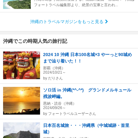
フォートラベル編集部より、絶景の宝庫と言われ...
沖縄のトラベルマガジンをもっと見る
沖縄でこの時期人気の旅行記
2024 10 沖縄 日本100名城×3 やーっと90城め
まで辿り着いた！！
那覇（沖縄）
2024/10/21～
by
だりさん
ソロ活 in 沖縄(*^-^*) グランドメルキュール
残波岬編。
恩納・読谷（沖縄）
2024/09/26～
by
フォートラベルユーザーさん
日本百名城旅・・・沖縄県（中城城跡・首里
城）