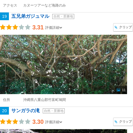
アクセス
カヌーツアーなど海路のみ
五兄弟ガジュマル
19
自然・景勝地
3.31
クリップ
評価詳細
11
住所
沖縄県八重山郡竹富町鳩間
サンガラの滝
20
自然・景勝地
3.30
クリップ
評価詳細