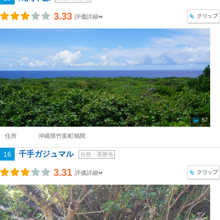
3.33
クリップ
評価詳細
57
住所
沖縄県竹富町鳩間
千手ガジュマル
16
自然・景勝地
3.31
クリップ
評価詳細