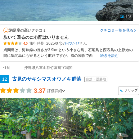
125
満足度の高いクチコミ
クチコミ一覧
を見る
歩いて回るのに心配はいりません
旅行時期: 2025/07
by
たびたび
4.0
鳩間島は、海岸線の長さが3.9kmという小さな島。石垣島と西表島の上原港の
間に鳩間島にも寄るという航路ですが、風の関係で西
続きを読む
住所
沖縄県八重山郡竹富町字鳩間
古見のサキシマスオウノキ群落
12
自然・景勝地
3.37
クリップ
評価詳細