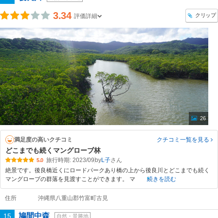
3.34
クリップ
評価詳細
26
満足度の高いクチコミ
クチコミ一覧
を見る
どこまでも続くマングローブ林
旅行時期: 2023/09
by
L子
5.0
絶景です。後良橋近くにロードパークあり橋の上から後良川とどこまでも続く
マングローブの群落を見渡すことができます。 マ
続きを読む
住所
沖縄県八重山郡竹富町古見
鳩間中森
15
自然・景勝地