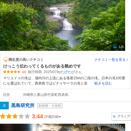
125
満足度の高いクチコミ
クチコミ一覧
を見る
けっこう伝わってくるものがある眺めです
旅行時期: 2025/07
by
たびたび
4.5
マリユドゥの滝は、浦内川の上流にある落差15mの二段の滝。日本の滝100選
にも選ばれていて、西表島ではピナイサーラの滝と並
続きを読む
住所
沖縄県八重山郡竹富町西表島
黒島研究所
8
動物園・水族館
3.44
クリップ
評価詳細