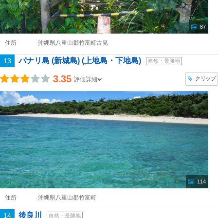
87
住所
沖縄県八重山郡竹富町古見
パナリ島 (新城島) (上地島・下地島)
13
自然・景勝地
3.35
クリップ
評価詳細
114
住所
沖縄県八重山郡竹富町
後良川
14
自然・景勝地