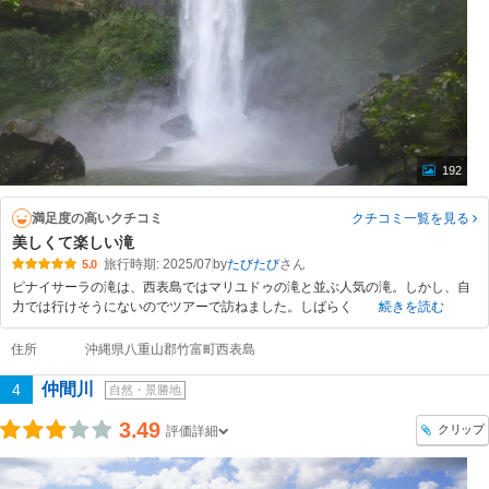
192
満足度の高いクチコミ
クチコミ一覧
を見る
美しくて楽しい滝
旅行時期: 2025/07
by
たびたび
5.0
ピナイサーラの滝は、西表島ではマリユドゥの滝と並ぶ人気の滝。しかし、自
力では行けそうにないのでツアーで訪ねました。しばらく
続きを読む
住所
沖縄県八重山郡竹富町西表島
仲間川
4
自然・景勝地
3.49
クリップ
評価詳細