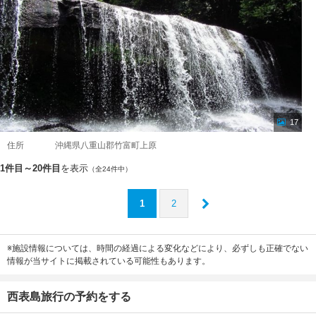
17
住所
沖縄県八重山郡竹富町上原
1件目～20件目
を表示
（全24件中）
1
2
※施設情報については、時間の経過による変化などにより、必ずしも正確でない
情報が当サイトに掲載されている可能性もあります。
西表島旅行の予約をする