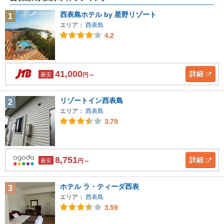
西表島ホテル by 星野リゾート
1
エリア：
西表島
4.2
41,000
詳細
最安
円～
リゾートイン西表島
2
エリア：
西表島
3.79
8,751
詳細
最安
円～
ホテル ラ・ティーダ西表
3
エリア：
西表島
3.59