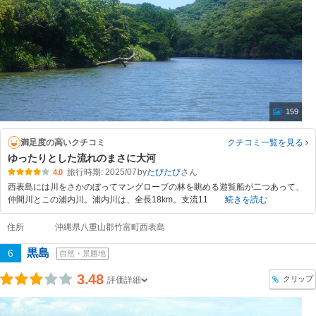
159
満足度の高いクチコミ
クチコミ一覧
を見る
ゆったりとした流れのまさに大河
旅行時期: 2025/07
by
たびたび
4.0
西表島には川をさかのぼってマングローブの林を眺める遊覧船が二つあって、
仲間川とこの浦内川。浦内川は、全長18km。支流11
続きを読む
住所
沖縄県八重山郡竹富町西表島
黒島
6
自然・景勝地
3.48
クリップ
評価詳細