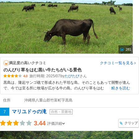
281
満足度の高いクチコミ
クチコミ一覧
を見る
のんびり草をはむ黒い牛たちがいる景色
旅行時期: 2025/07
by
たびたび
4.0
黒島は、隆起サンゴ礁で形成された平坦な島。そのこともあって開墾が進ん
で、今では至る所に牧場が広がる牛の島。のんびり草をはむ
続きを読む
住所
沖縄県八重山郡竹富町字黒島
マリユドゥの滝
7
自然・景勝地
3.44
クリップ
評価詳細