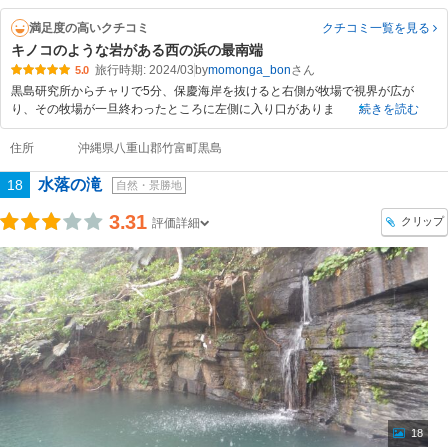
満足度の高いクチコミ
クチコミ一覧
を見る
キノコのような岩がある西の浜の最南端
旅行時期: 2024/03
by
momonga_bon
5.0
黒島研究所からチャリで5分、保慶海岸を抜けると右側が牧場で視界が広が
り、その牧場が一旦終わったところに左側に入り口がありま
続きを読む
住所
沖縄県八重山郡竹富町黒島
水落の滝
18
自然・景勝地
3.31
クリップ
評価詳細
18