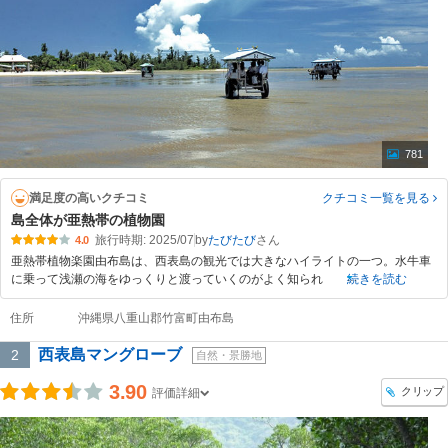
781
満足度の高いクチコミ
クチコミ一覧
を見る
島全体が亜熱帯の植物園
旅行時期: 2025/07
by
たびたび
4.0
亜熱帯植物楽園由布島は、西表島の観光では大きなハイライトの一つ。水牛車
に乗って浅瀬の海をゆっくりと渡っていくのがよく知られ
続きを読む
住所
沖縄県八重山郡竹富町由布島
西表島マングローブ
2
自然・景勝地
3.90
クリップ
評価詳細