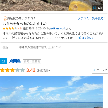
124
満足度の高いクチコミ
クチコミ一覧
を見る
お弁当を食べるのにおすすめ
旅行時期: 2024/04
by
akikan.work
4.0
浦内川の船着場からなだらかな道を歩いていくと滝の近くまで行くことができ
ます。 近くには岩場もあるので、ここでマイナスイオ
続きを読む
住所
沖縄県八重山郡竹富町上原870-3
鳩間島
11
自然・景勝地
3.42
クリップ
評価詳細