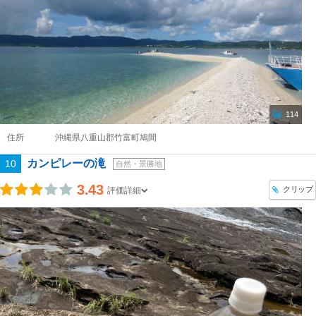
114
住所
沖縄県八重山郡竹富町鳩間
カンピレーの滝
10
自然・景勝地
3.43
クリップ
評価詳細