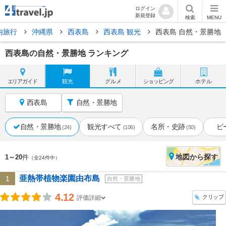
ログイン
新規登録
検索
MENU
内旅行
沖縄県
西表島
西表島 観光
西表島 自然・景勝地
西表島の自然・景勝地 ランキング
エリア
ガイド
観光
グルメ
ショッピング
ホテル
西表島
自然・景勝地
自然・景勝地
観光すべて
名所・史跡
ビ
(24)
(106)
(50)
地図
から探す
1～20
件
（全24件中）
亜熱帯植物楽園由布島
1
自然・景勝地
4.12
クリップ
評価詳細