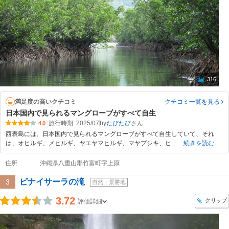
316
満足度の高いクチコミ
クチコミ一覧
を見る
日本国内で見られるマングローブがすべて自生
旅行時期: 2025/07
by
たびたび
4.0
西表島には、日本国内で見られるマングローブがすべて自生していて、それ
は、オヒルギ、メヒルギ、ヤエヤマヒルギ、マヤプシキ、ヒ
続きを読む
住所
沖縄県八重山郡竹富町字上原
ピナイサーラの滝
3
自然・景勝地
3.72
クリップ
評価詳細