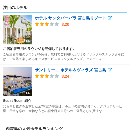
注目のホテル
ホテル サンタバーバラ 宮古島リゾート
3.20
PR
ご宿泊者専用のラウンジを完備しております。
ご宿泊者専用のラウンジを完備。無料でご利用いただけるドリンクやスナックさらに
は、ご家族で楽しめるキッズサービスやレンタルグッズ、アメニティー...
サントリーニ ホテル＆ヴィラズ 宮古島
3.24
PR
Guest Room 紹介
安らぎと寛ぎを追求した全29 室の客室は、ゆとりの空間が息づくラグジュアリー仕
様。日常を忘れ、大切な方との記念日や自分へのご褒美として贅沢な...
西表島の人気ホテルランキング