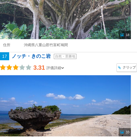
18
住所
沖縄県八重山郡竹富町鳩間
ノッチ・きのこ岩
17
自然・景勝地
3.31
クリップ
評価詳細
33