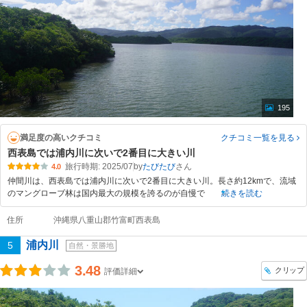
195
満足度の高いクチコミ
クチコミ一覧
を見る
西表島では浦内川に次いで2番目に大きい川
旅行時期: 2025/07
by
たびたび
4.0
仲間川は、西表島では浦内川に次いで2番目に大きい川。長さ約12kmで、流域
のマングローブ林は国内最大の規模を誇るのが自慢で
続きを読む
住所
沖縄県八重山郡竹富町西表島
浦内川
5
自然・景勝地
3.48
クリップ
評価詳細