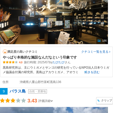
186
満足度の高いクチコミ
クチコミ一覧
を見る
やっぱり本格的な施設なんだなという印象です
旅行時期: 2025/07
by
たびたび
4.0
黒島研究所は、主にウミガメとサンゴの研究を行っているNPO法人日本ウミガ
メ協議会付属の研究所。黒島はアカウミガメ、アオウミ
続きを読む
住所
沖縄県八重山郡竹富町黒島136
バラス島
9
自然・景勝地
3.43
クリップ
評価詳細