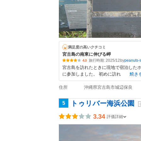
満足度の高いクチコミ
宮古島の南東に伸びる岬
旅行時期: 2025/12
by
peanuts-
4.0
宮古島を訪れたときに現地で宿泊した
に参加しました。 初めに訪れ
続き
住所
沖縄県宮古島市城辺保良
トゥリバー海浜公園
5
3.34
評価詳細