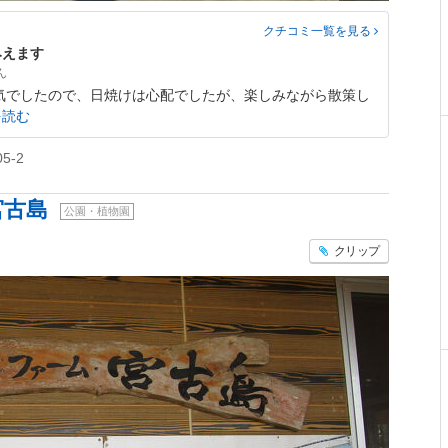
クチコミ一覧
を見る
みえます
気でしたので、日焼けは心配でしたが、楽しみながら散策し
を読む
-2
宮古島
公園・植物園
クリップ