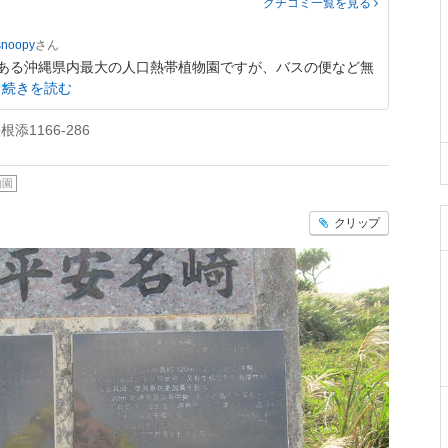
クチコミ一覧
を見る
snoopy
ある沖縄県内最大の人口熱帯植物園ですが、バスの便など無
続きを読む
1166-286
物園
クリップ