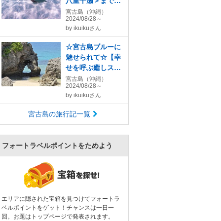
八重干瀬＞まで！
プライベートボー
宮古島（沖縄）
2024/08/28～
トをチャーターし
by
ikuikuさん
て遊ぶ～ちょっぴ
り贅沢な大人旅＋
☆宮古島ブルーに
マンゴーカフェ巡
魅せられて☆【幸
り{2}
せを呼ぶ癒しスポ
ット】ハート岩＆
宮古島（沖縄）
2024/08/28～
(夏の20日間のみ)
by
ikuikuさん
幻のマンゴー＋ホ
テルスパ＆イタリ
宮古島の旅行記一覧
アンで祝う～誕生
日{4}
フォートラベルポイントをためよう
エリアに隠された宝箱を見つけてフォートラ
ベルポイントをゲット！チャンスは一日一
回。お題はトップページで発表されます。