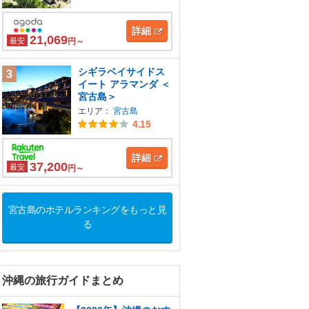
詳細
21,069
最安
円～
シギラベイサイドス
3
イート アラマンダ ＜
宮古島＞
エリア：
宮古島
4.15
詳細
37,200
最安
円～
宮古島のホテルランキングをもっと見
る
沖縄の旅行ガイドまとめ