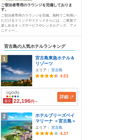
ご宿泊者専用のラウンジを完備しておりま
す。
ご宿泊者専用のラウンジを完備。無料でご利用い
ただけるドリンクやスナックさらには、ご家族で
楽しめるキッズサービスやレンタルグッズ、アメ
ニティー...
宮古島の人気ホテルランキング
宮古島東急ホテル＆
1
リゾーツ
エリア：
宮古島
4.53
詳細
22,196
最安
円～
ホテルブリーズベイ
2
マリーナ ＜宮古島＞
エリア：
宮古島
4.37