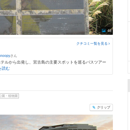
48
クチコミ一覧
を見る
snoopy
ホテルから出発し、宮古島の主要スポットを巡るバスツアー
を読む
公園・植物園
クリップ