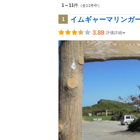
1～11
件
（全11件中）
イムギャーマリンガ
1
3.88
評価詳細