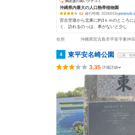
満足度の高いクチコミ
沖縄県内最大の人口熱帯植物園
旅行時期: 2026/01
by
peanuts-
4.0
宮古空港から北東に約3ｋｍのところに
く、訪れるのっは、車がないと少し
住所
沖縄県宮古島市平良字東仲宗根添
東平安名崎公園
4
公園・植
3.35
評価詳細