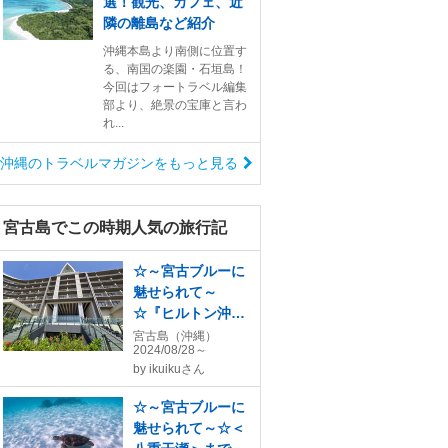
選！観光、カフェ、近
隣の離島など紹介
沖縄本島より南側に位置す
る、南国の楽園・石垣島！
今回はフォートラベル編集
部より、絶景の宝庫と言わ
れ...
沖縄のトラベルマガジンをもっと見る
宮古島でこの時期人気の旅行記
☆～宮古ブルーに
魅せられて～
☆『ヒルトン沖縄
宮古島リゾート』
宮古島（沖縄）
2024/08/28～
×4泊～連日ボート
by
ikuikuさん
をチャーターして
遊ぶ～ちょっぴり
☆～宮古ブルーに
贅沢な大人旅{1}
魅せられて～☆＜