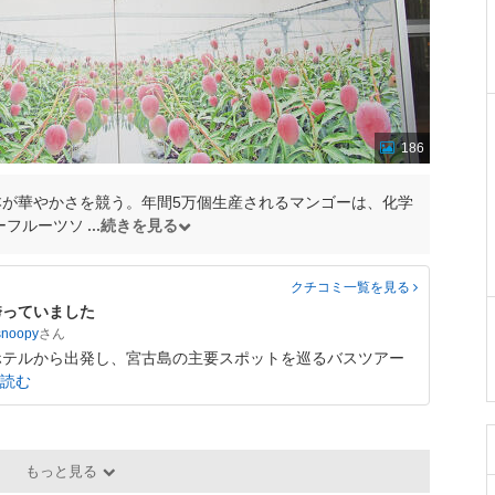
186
0本が華やかさを競う。年間5万個生産されるマンゴーは、化学
ーフルーツソ
続きを見る
クチコミ一覧
を見る
誇っていました
snoopy
ホテルから出発し、宮古島の主要スポットを巡るバスツアー
読む
もっと見る