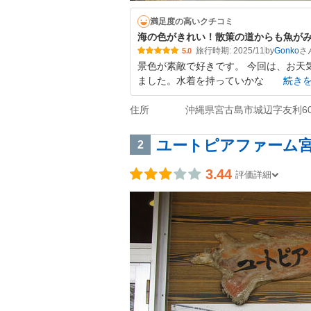
満足度の高いクチコミ
海の色がきれい！散策の道からも魚が
旅行時期: 2025/11
by
Gonko
5.0
景色が素敵で好きです。 今回は、お天
ました。水着を持っていかな
続き
住所
沖縄県宮古島市城辺字友利605
ユートピアファーム
2
3.44
評価詳細