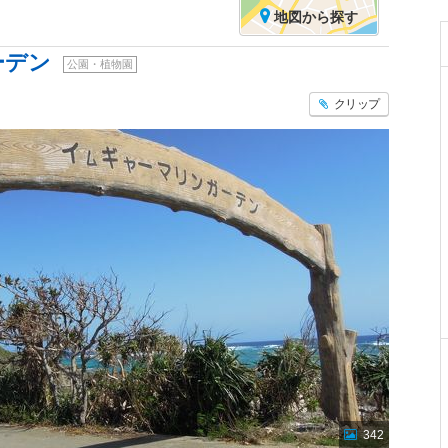
地図
から探す
ーデン
公園・植物園
クリップ
342