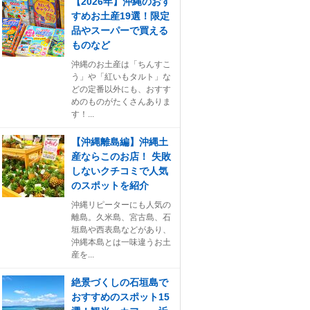
【2026年】沖縄のおす
すめお土産19選！限定
品やスーパーで買える
ものなど
沖縄のお土産は「ちんすこ
う」や「紅いもタルト」な
どの定番以外にも、おすす
めのものがたくさんありま
す！...
【沖縄離島編】沖縄土
産ならこのお店！ 失敗
しないクチコミで人気
のスポットを紹介
沖縄リピーターにも人気の
離島。久米島、宮古島、石
垣島や西表島などがあり、
沖縄本島とは一味違うお土
産を...
絶景づくしの石垣島で
おすすめのスポット15