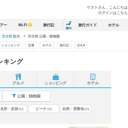
ゲストさん、
こんにちは
ログインはこちら
アー
Wi-Fi
旅行記
旅行ガイド
ホテル
国内
宮古島 観光
宮古島 公園・植物園
ショッピング
交通
ホテル
旅行記
Q＆A
ンキング
グルメ
ショッピング
ホテル
公園・植物園
名所・史跡
ビーチ
自然・景勝地
(61)
(26)
(20)