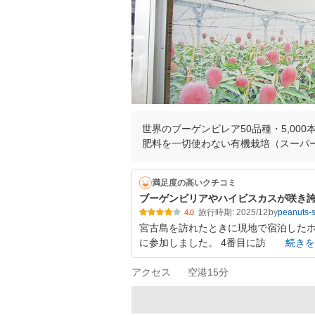
世界のブーゲンビレア50品種・5,00
肥料を一切使わない有機栽培（スーパ
満足度の高いクチコミ
ブーゲンビリアやハイビスカスが咲き
旅行時期: 2025/12
by
peanuts-
4.0
宮古島を訪れたときに現地で宿泊した
に参加しました。 4番目に訪
続きを
アクセス
空港15分