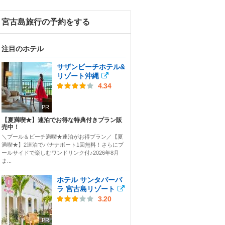
宮古島旅行の予約をする
注目のホテル
サザンビーチホテル&
リゾート沖縄
4.34
PR
【夏満喫★】連泊でお得な特典付きプラン販
売中！
＼プール＆ビーチ満喫★連泊がお得プラン／【夏
満喫★】2連泊でバナナボート1回無料！さらにプ
ールサイドで楽しむワンドリンク付♪2026年8月
ま...
ホテル サンタバーバ
ラ 宮古島リゾート
3.20
PR