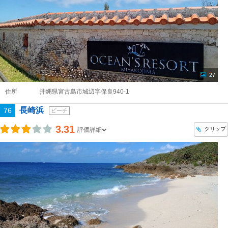
27
住所
沖縄県宮古島市城辺字保良940-1
長崎浜
76
ビーチ
3.31
クリップ
評価詳細