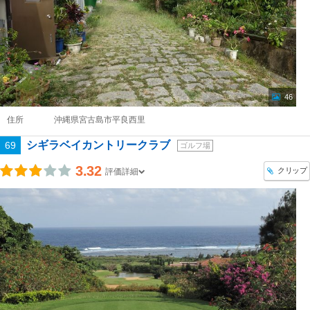
46
住所
沖縄県宮古島市平良西里
シギラベイカントリークラブ
69
ゴルフ場
3.32
クリップ
評価詳細