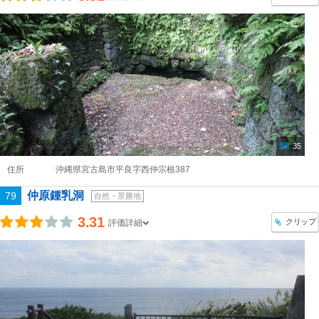
35
住所
沖縄県宮古島市平良字西仲宗根387
仲原鍾乳洞
79
自然・景勝地
3.31
クリップ
評価詳細