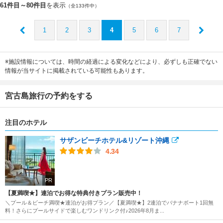
61件目～80件目
を表示
（全133件中）
1
2
3
4
5
6
7
※施設情報については、時間の経過による変化などにより、必ずしも正確でない
情報が当サイトに掲載されている可能性もあります。
宮古島旅行の予約をする
注目のホテル
サザンビーチホテル&リゾート沖縄
4.34
PR
【夏満喫★】連泊でお得な特典付きプラン販売中！
＼プール＆ビーチ満喫★連泊がお得プラン／【夏満喫★】2連泊でバナナボート1回無
料！さらにプールサイドで楽しむワンドリンク付♪2026年8月ま...