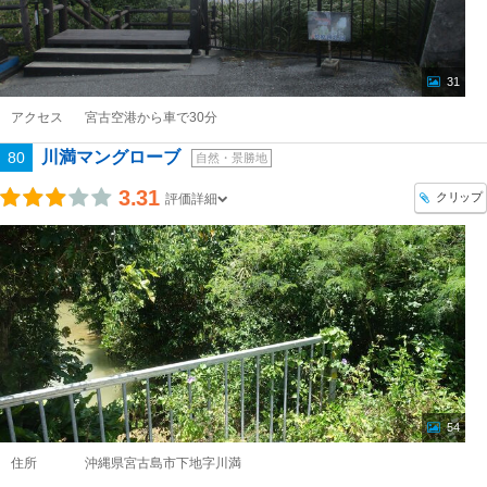
31
アクセス
宮古空港から車で30分
川満マングローブ
80
自然・景勝地
3.31
クリップ
評価詳細
54
住所
沖縄県宮古島市下地字川満