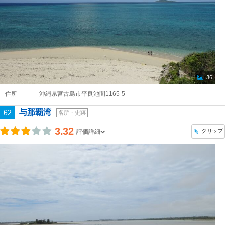
36
住所
沖縄県宮古島市平良池間1165-5
与那覇湾
62
名所・史跡
3.32
クリップ
評価詳細