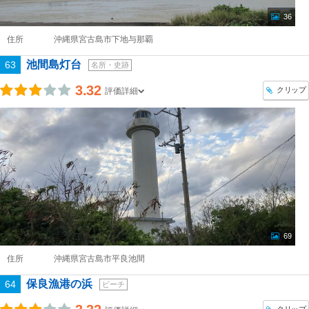
36
住所
沖縄県宮古島市下地与那覇
池間島灯台
63
名所・史跡
3.32
クリップ
評価詳細
69
住所
沖縄県宮古島市平良池間
保良漁港の浜
64
ビーチ