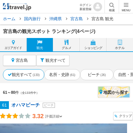
ログイン
新規登録
検索
MENU
ホーム
国内旅行
沖縄県
宮古島
宮古島 観光
宮古島の観光スポット ランキング(4ページ)
エリア
ガイド
観光
グルメ
ショッピング
ホテル
宮古島
観光すべて
観光すべて
名所・史跡
ビーチ
自然・
(133)
(61)
(26)
地図
から探す
61～80
件
（全133件中）
オハマビーチ
61
ビーチ
3.32
クリップ
評価詳細