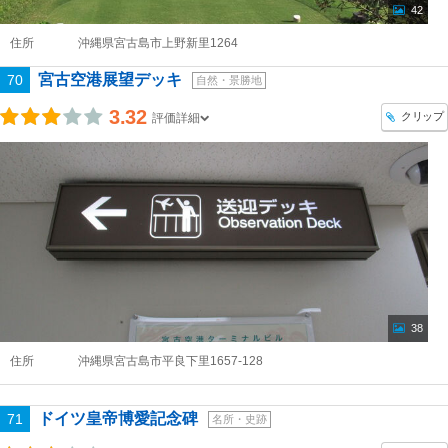
42
住所
沖縄県宮古島市上野新里1264
宮古空港展望デッキ
70
自然・景勝地
3.32
クリップ
評価詳細
38
住所
沖縄県宮古島市平良下里1657-128
ドイツ皇帝博愛記念碑
71
名所・史跡