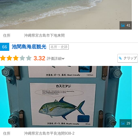
41
住所
沖縄県宮古島市下地来間
池間島海底観光
66
名所・史跡
3.32
クリップ
評価詳細
29
住所
沖縄県宮古島市平良池間938-2