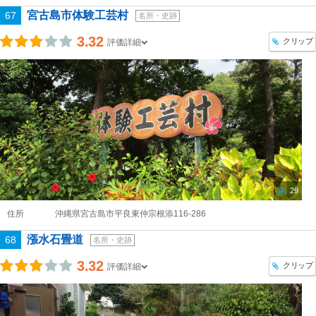
宮古島市体験工芸村
67
名所・史跡
3.32
クリップ
評価詳細
29
住所
沖縄県宮古島市平良東仲宗根添116-286
漲水石畳道
68
名所・史跡
3.32
クリップ
評価詳細