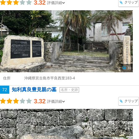
3.32
クリップ
評価詳細
31
住所
沖縄県宮古島市平良西里183-4
知利真良豊見親の墓
72
名所・史跡
3.32
クリップ
評価詳細