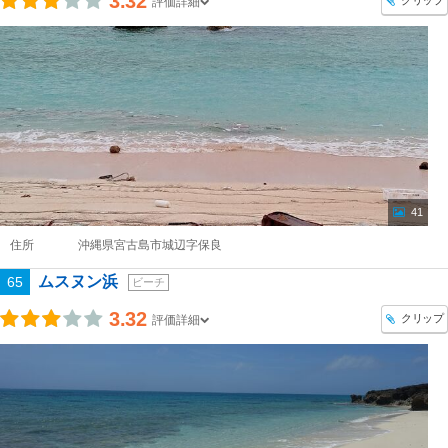
3.32
クリップ
評価詳細
41
住所
沖縄県宮古島市城辺字保良
ムスヌン浜
65
ビーチ
3.32
クリップ
評価詳細