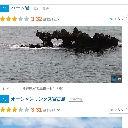
ハート岩
74
名所・史跡
3.32
クリップ
評価詳細
13
住所
沖縄県宮古島市平良字池間
オーシャンリンクス宮古島
75
ゴルフ場
3.31
クリップ
評価詳細