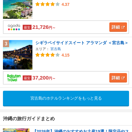
4.37
21,726
詳細
最安
円～
シギラベイサイドスイート アラマンダ ＜宮古島＞
3
エリア：
宮古島
4.15
37,200
詳細
最安
円～
宮古島のホテルランキングをもっと見る
沖縄の旅行ガイドまとめ
【2026年】沖縄のおすすめお土産19選！限定品やス