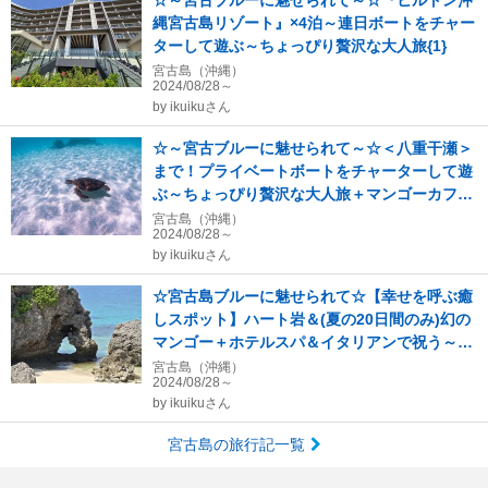
☆～宮古ブルーに魅せられて～☆『ヒルトン沖
縄宮古島リゾート』×4泊～連日ボートをチャー
ターして遊ぶ～ちょっぴり贅沢な大人旅{1}
宮古島（沖縄）
2024/08/28～
by
ikuikuさん
☆～宮古ブルーに魅せられて～☆＜八重干瀬＞
まで！プライベートボートをチャーターして遊
ぶ～ちょっぴり贅沢な大人旅＋マンゴーカフェ
巡り{2}
宮古島（沖縄）
2024/08/28～
by
ikuikuさん
☆宮古島ブルーに魅せられて☆【幸せを呼ぶ癒
しスポット】ハート岩＆(夏の20日間のみ)幻の
マンゴー＋ホテルスパ＆イタリアンで祝う～誕
生日{4}
宮古島（沖縄）
2024/08/28～
by
ikuikuさん
宮古島の旅行記一覧