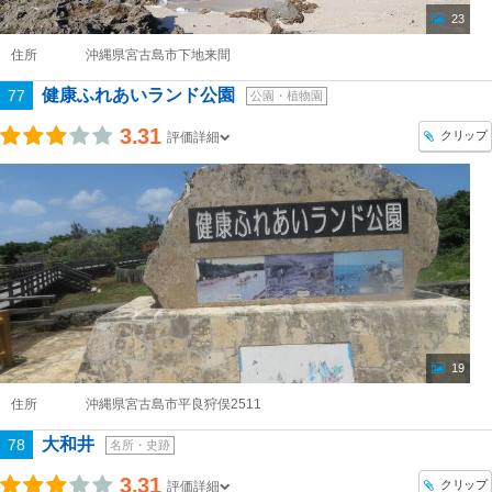
23
住所
沖縄県宮古島市下地来間
健康ふれあいランド公園
77
公園・植物園
3.31
クリップ
評価詳細
19
住所
沖縄県宮古島市平良狩俣2511
大和井
78
名所・史跡
3.31
クリップ
評価詳細