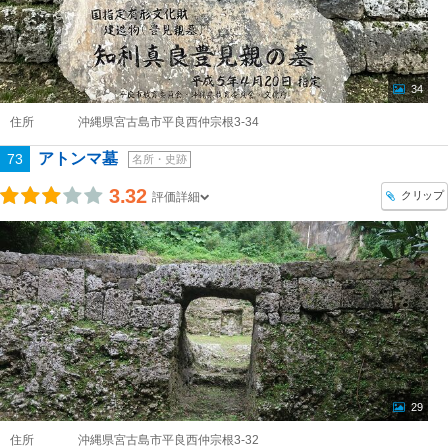
34
住所
沖縄県宮古島市平良西仲宗根3-34
アトンマ墓
73
名所・史跡
3.32
クリップ
評価詳細
29
住所
沖縄県宮古島市平良西仲宗根3-32