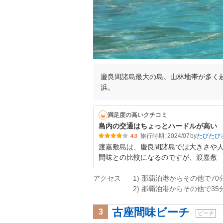
慶良間諸島最大の島。山林地帯が多く
浜。
満足度の高いクチコミ
島内の交通はちょっとハードルが高い
旅行時期: 2024/07
by
たびたび
4.0
渡嘉敷島は、慶良間諸島では大きさや
間味との比較になるのですが、渡嘉敷
アクセス
1) 那覇泊港からその他で70
2) 那覇泊港からその他で35
古座間味ビーチ
3
ビーチ