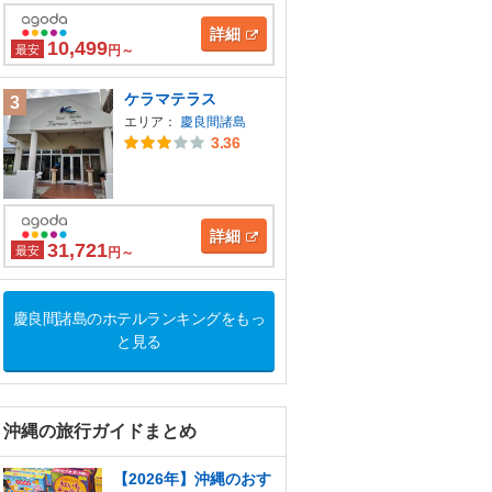
詳細
10,499
最安
円～
ケラマテラス
3
エリア：
慶良間諸島
3.36
詳細
31,721
最安
円～
慶良間諸島のホテルランキングをもっ
と見る
沖縄の旅行ガイドまとめ
【2026年】沖縄のおす