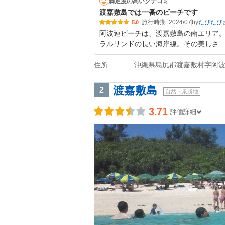
満足度の高いクチコミ
渡嘉敷島では一番のビーチです
旅行時期: 2024/07
by
たびたび
5.0
阿波連ビーチは、渡嘉敷島の南エリア
ラルサンドの長い海岸線。その美しさ
住所
沖縄県島尻郡渡嘉敷村字阿
渡嘉敷島
2
自然・景勝地
3.71
評価詳細