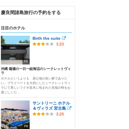
慶良間諸島旅行の予約をする
注目のホテル
Birth the suite
3.23
PR
沖縄 備瀬の一日一組海辺のシークレットヴィ
ラ
ホテルというよりも 居心地の良い家でありた
い。プライベートを大切にしたシークレットヴィ
ラにて美しいフクギ並木に包まれた至福の時をお
過ごしくだ...
サントリーニ ホテル
＆ヴィラズ 宮古島
3.25
PR