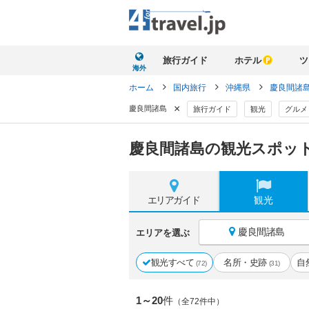
旅行ガイド
ホテル
ツ
海外
ホーム
国内旅行
沖縄県
慶良間諸
×
慶良間諸島
旅行ガイド
観光
グルメ
慶良間諸島の観光スポット
エリア
ガイド
観光
慶良間諸島
エリアを選ぶ
観光すべて
名所・史跡
自
(72)
(31)
1～20
件
（全72件中）