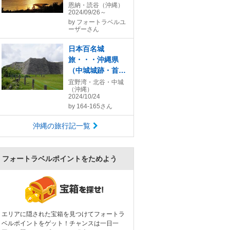
編。
恩納・読谷（沖縄）
2024/09/26～
by
フォートラベルユ
ーザーさん
日本百名城
旅・・・沖縄県
（中城城跡・首里
城）
宜野湾・北谷・中城
（沖縄）
2024/10/24
by
164-165さん
沖縄の旅行記一覧
フォートラベルポイントをためよう
エリアに隠された宝箱を見つけてフォートラ
ベルポイントをゲット！チャンスは一日一