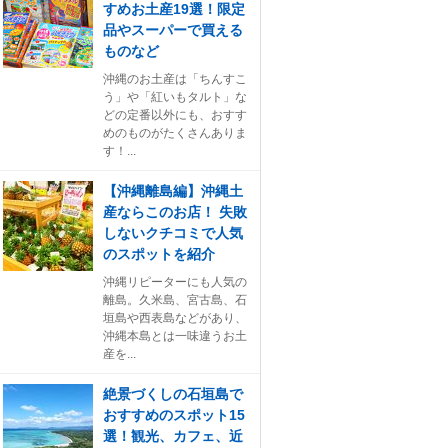
すめお土産19選！限定
品やスーパーで買える
ものなど
沖縄のお土産は「ちんすこ
う」や「紅いもタルト」な
どの定番以外にも、おすす
めのものがたくさんありま
す！...
【沖縄離島編】沖縄土
産ならこのお店！ 失敗
しないクチコミで人気
のスポットを紹介
沖縄リピーターにも人気の
離島。久米島、宮古島、石
垣島や西表島などがあり、
沖縄本島とは一味違うお土
産を...
絶景づくしの石垣島で
おすすめのスポット15
選！観光、カフェ、近