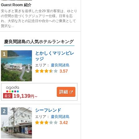
Guest Room 紹介
安らぎと寛ぎを追求した全29 室の客室は、ゆとり
の空間が息づくラグジュアリー仕様。日常を忘
れ、大切な方との記念日や自分へのご褒美として
贅沢な...
慶良間諸島の人気ホテルランキング
とかしくマリンビレ
1
ッジ
エリア：
慶良間諸島
3.57
詳細
19,139
最安
円～
シーフレンド
2
エリア：
慶良間諸島
3.42