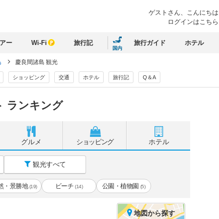
ゲストさん、
こんにちは
ログインはこちら
アー
Wi-Fi
旅行記
旅行ガイド
ホテル
国内
島
慶良間諸島 観光
ショッピング
交通
ホテル
旅行記
Q＆A
 ランキング
グルメ
ショッピング
ホテル
観光すべて
然・景勝地
ビーチ
公園・植物園
(19)
(14)
(5)
地図
から探す