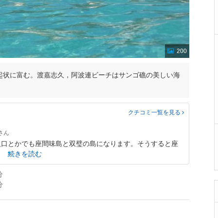
200
起状に富む。渡嘉志久，阿波連ビーチはサンゴ礁の美しい海
クチコミ一覧
を見る
人口とかでも座間味島と双璧の島になります。そうすると座
続きを読む
分
分