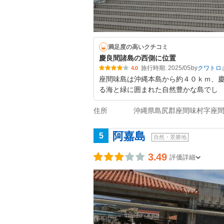
満足度の高いクチコミ
慶良間諸島の西側に位置
旅行時期: 2025/05
by
クワトロ
4.0
座間味島は沖縄本島から約４０ｋｍ、
る海と緑に囲まれた自然豊かな島でし
住所
沖縄県島尻郡座間味村字座
阿嘉島
5
自然・景勝地
3.49
評価詳細