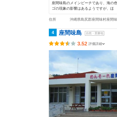
座間味島のメインビーチであり、海の
ゴの現象の影響はあるようですが、ほ
住所
沖縄県島尻郡座間味村座間
座間味島
4
自然・景勝地
3.52
評価詳細