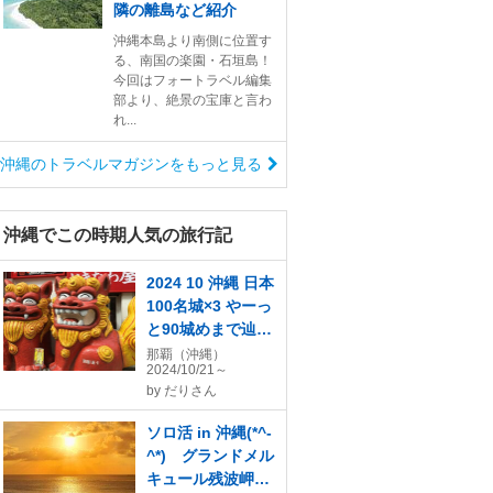
隣の離島など紹介
沖縄本島より南側に位置す
る、南国の楽園・石垣島！
今回はフォートラベル編集
部より、絶景の宝庫と言わ
れ...
沖縄のトラベルマガジンをもっと見る
沖縄でこの時期人気の旅行記
2024 10 沖縄 日本
100名城×3 やーっ
と90城めまで辿り
着いた！！
那覇（沖縄）
2024/10/21～
by
だりさん
ソロ活 in 沖縄(*^-
^*) グランドメル
キュール残波岬