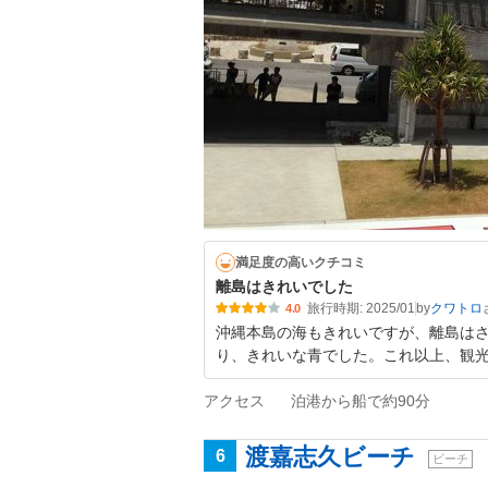
満足度の高いクチコミ
離島はきれいでした
旅行時期: 2025/01
by
クワトロ
4.0
沖縄本島の海もきれいですが、離島は
り、きれいな青でした。これ以上、観
アクセス
泊港から船で約90分
渡嘉志久ビーチ
6
ビーチ