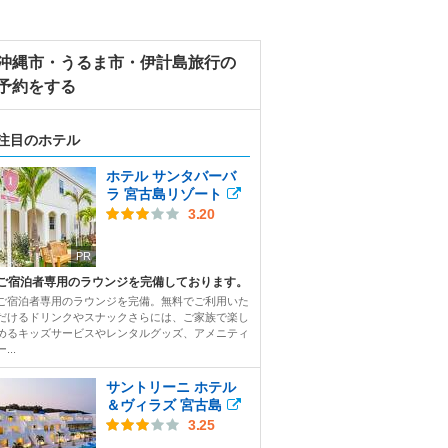
沖縄市・うるま市・伊計島旅行の
予約をする
注目のホテル
ホテル サンタバーバ
ラ 宮古島リゾート
3.20
PR
ご宿泊者専用のラウンジを完備しております。
ご宿泊者専用のラウンジを完備。無料でご利用いた
だけるドリンクやスナックさらには、ご家族で楽し
めるキッズサービスやレンタルグッズ、アメニティ
ー...
サントリーニ ホテル
＆ヴィラズ 宮古島
3.25