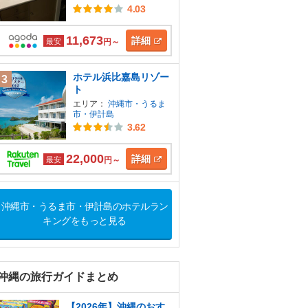
4.03
11,673
詳細
最安
円～
ホテル浜比嘉島リゾー
3
ト
エリア：
沖縄市・うるま
市・伊計島
3.62
22,000
詳細
最安
円～
沖縄市・うるま市・伊計島のホテルラン
キングをもっと見る
沖縄の旅行ガイドまとめ
【2026年】沖縄のおす