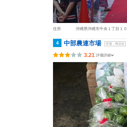
住所
沖縄県沖縄市中央１丁目１
中部農連市場
4
市場・商店街
3.21
評価詳細