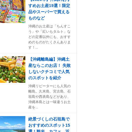
すめお土産19選！限定
品やスーパーで買える
ものなど
沖縄のお土産は「ちんすこ
う」や「紅いもタルト」な
どの定番以外にも、おすす
めのものがたくさんありま
す！...
【沖縄離島編】沖縄土
産ならこのお店！ 失敗
しないクチコミで人気
のスポットを紹介
沖縄リピーターにも人気の
離島。久米島、宮古島、石
垣島や西表島などがあり、
沖縄本島とは一味違うお土
産を...
絶景づくしの石垣島で
おすすめのスポット15
選！観光、カフェ、近