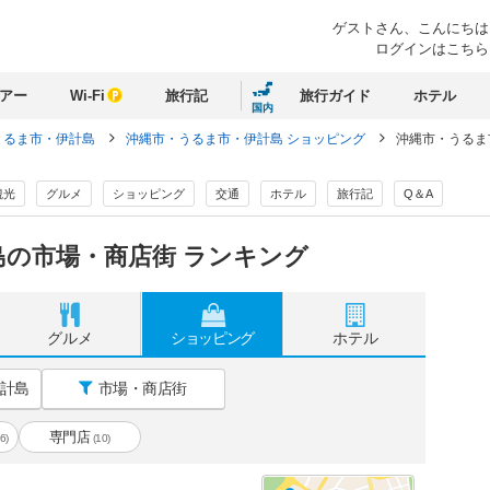
ゲストさん、
こんにちは
ログインはこちら
アー
Wi-Fi
旅行記
旅行ガイド
ホテル
国内
うるま市・伊計島
沖縄市・うるま市・伊計島 ショッピング
沖縄市・うるま
観光
グルメ
ショッピング
交通
ホテル
旅行記
Q＆A
の市場・商店街 ランキング
グルメ
ショッピング
ホテル
計島
市場・商店街
専門店
6)
(10)