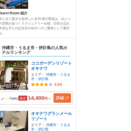
PR
Guest Room 紹介
安らぎと寛ぎを追求した全29 室の客室は、ゆとり
の空間が息づくラグジュアリー仕様。日常を忘れ、
大切な方との記念日や自分へのご褒美として贅沢
な...
沖縄市・うるま市・伊計島の人気ホ
テルランキング
ココガーデンリゾート
1
オキナワ
エリア：
沖縄市・うるま
市・伊計島
4.04
14,400
詳細
最安
円～
オキナワグランメール
2
リゾート
エリア：
沖縄市・うるま
市・伊計島