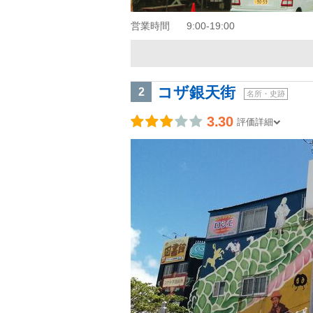
営業時間
9:00-19:00
コザ銀天街
2
名所・史跡
3.30
評価詳細