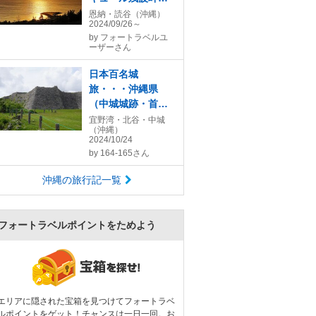
編。
恩納・読谷（沖縄）
2024/09/26～
by
フォートラベルユ
ーザーさん
日本百名城
旅・・・沖縄県
（中城城跡・首里
城）
宜野湾・北谷・中城
（沖縄）
2024/10/24
by
164-165さん
沖縄の旅行記一覧
フォートラベルポイントをためよう
エリアに隠された宝箱を見つけてフォートラベ
ルポイントをゲット！チャンスは一日一回。お