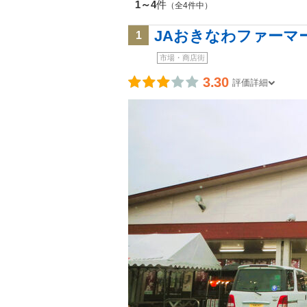
1～4
件
（全4件中）
JAおきなわファーマ
1
市場・商店街
3.30
評価詳細