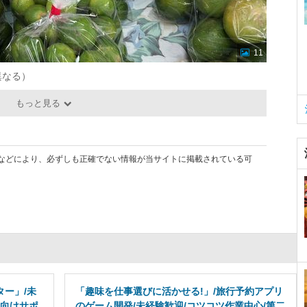
11
て異なる）
もっと見る
などにより、必ずしも正確でない情報が当サイトに掲載されている可
ー」/未
「趣味を仕事選びに活かせる!」/旅行予約アプリ
店向けサポ
のゲーム開発/未経験歓迎/コツコツ作業中心/第二