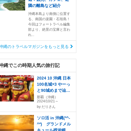
隣の離島など紹介
沖縄本島より南側に位置す
る、南国の楽園・石垣島！
今回はフォートラベル編集
部より、絶景の宝庫と言わ
れ...
沖縄のトラベルマガジンをもっと見る
沖縄でこの時期人気の旅行記
2024 10 沖縄 日本
100名城×3 やーっ
と90城めまで辿り
着いた！！
那覇（沖縄）
2024/10/21～
by
だりさん
ソロ活 in 沖縄(*^-
^*) グランドメル
キュール残波岬