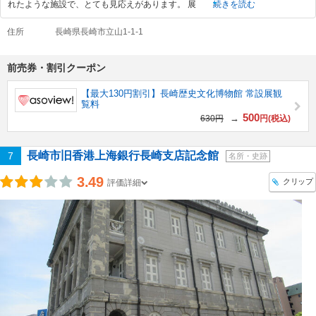
れたような施設で、とても見応えがあります。 展
続きを読む
住所
長崎県長崎市立山1-1-1
前売券・割引クーポン
【最大130円割引】長崎歴史文化博物館 常設展観
覧料
500
→
630円
円(税込)
長崎市旧香港上海銀行長崎支店記念館
7
名所・史跡
3.49
クリップ
評価詳細