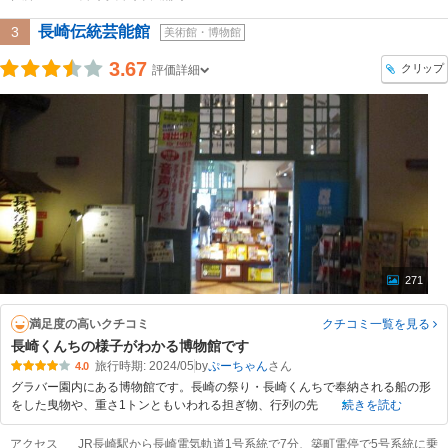
長崎伝統芸能館
3
美術館・博物館
3.67
クリップ
評価詳細
271
満足度の高いクチコミ
クチコミ一覧
を見る
長崎くんちの様子がわかる博物館です
旅行時期: 2024/05
by
ぷーちゃん
4.0
グラバー園内にある博物館です。長崎の祭り・長崎くんちで奉納される船の形
をした曳物や、重さ1トンともいわれる担ぎ物、行列の先
続きを読む
アクセス
JR長崎駅から長崎電気軌道1号系統で7分、築町電停で5号系統に乗