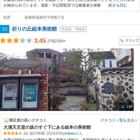
が納められています。遺影・手記閲覧室では被爆者の体験
続きを読む
住所
長崎県長崎市平野町7-8
祈りの丘絵本美術館
10
美術館・博物館
3.45
クリップ
評価詳細
118
満足度の高いクチコミ
クチコミ一覧
を見る
大浦天主堂の坂のすぐ下にある絵本の美術館
旅行時期: 2024/03
by
mikan
4.0