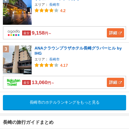
エリア：
長崎市
4.2
9,158
詳細
最安
円～
ANAクラウンプラザホテル長崎グラバーヒル by
3
IHG
エリア：
長崎市
4.17
13,060
詳細
最安
円～
長崎市のホテルランキングをもっと見る
長崎の旅行ガイドまとめ