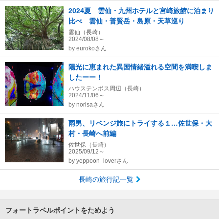
2024夏 雲仙・九州ホテルと宮崎旅館に泊まり
比べ 雲仙・普賢岳・島原・天草巡り
雲仙（長崎）
2024/08/08～
by
eurokoさん
陽光に恵まれた異国情緒溢れる空間を満喫しま
したーー！
ハウステンボス周辺（長崎）
2024/11/06～
by
norisaさん
雨男、リベンジ旅にトライする１…佐世保・大
村・長崎へ前編
佐世保（長崎）
2025/09/12～
by
yeppoon_loverさん
長崎の旅行記一覧
フォートラベルポイントをためよう