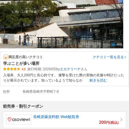
468
満足度の高いクチコミ
クチコミ一覧
を見る
学ぶことが多い場所
旅行時期: 2026/05
by
エカテリーナ
4.5
入場券、大人200円と良心的です。 爆撃を受けた際の実物の衣服や時計だった
りが展示されています。知っているようで知らなか
続きを読む
住所
長崎県長崎市平野町7-8
前売券・割引クーポン
長崎原爆資料館 Web観覧券
200
円(税込)