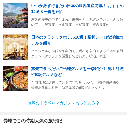
いつか必ず行きたい日本の世界遺産特集！ おすすめ
12選＆一覧を紹介
悠久の歴史の中で生まれ、未来へと引き継いでいくべき人類
の宝、世界遺産。文化遺産、自然遺産、複合遺産の...
日本のクラシックホテル10選！昭和レトロな洋館ホ
テルを紹介
クラシカルな洋館が印象的で、現在も宿泊できる日本の名門
クラシックホテルを厳選してご紹介。明治、大正、...
旅先で食べたいご当地グルメを一挙紹介！ 郷土料理
やB級グルメなど
全国各地に点在している "ご当地グルメ"。地域の特産物や、
伝統ある郷土料理、新進気鋭のB級グルメなど...
長崎のトラベルマガジンをもっと見る
長崎でこの時期人気の旅行記