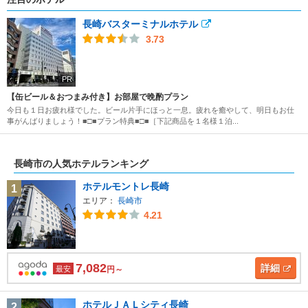
長崎バスターミナルホテル
3.73
PR
【缶ビール＆おつまみ付き】お部屋で晩酌プラン
今日も１日お疲れ様でした。ビール片手にほっと一息。疲れを癒やして、明日もお仕
事がんばりましょう！■□■プラン特典■□■［下記商品を１名様１泊...
長崎市の人気ホテルランキング
ホテルモントレ長崎
1
エリア：
長崎市
4.21
7,082
詳細
最安
円～
ホテルＪＡＬシティ長崎
2