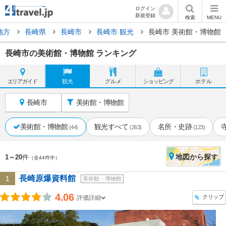
ログイン
新規登録
検索
MENU
地方
長崎県
長崎市
長崎市 観光
長崎市 美術館・博物館
長崎市の美術館・博物館 ランキング
エリア
ガイド
観光
グルメ
ショッピング
ホテル
長崎市
美術館・博物館
美術館・博物館
観光すべて
名所・史跡
(44)
(263)
(123)
地図
から探す
1～20
件
（全44件中）
長崎原爆資料館
1
美術館・博物館
4.06
クリップ
評価詳細