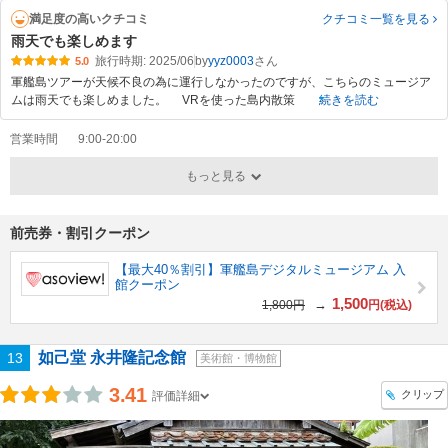
満足度の高いクチコミ
クチコミ一覧
を見る
雨天でも楽しめます
旅行時期: 2025/06
by
yyz0003
5.0
軍艦島ツアーが天候不良の為に運行しなかったのですが、こちらのミュージア
ムは雨天でも楽しめました。 VRを使った島内散策
続きを読む
営業時間
9:00-20:00
もっと見る
前売券・割引クーポン
【最大40％割引】軍艦島デジタルミュージアム 入
館クーポン
1,500
→
1,800円
円(税込)
如己堂 永井隆記念館
13
美術館・博物館
3.41
クリップ
評価詳細