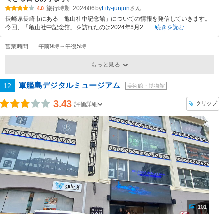
旅行時期: 2024/06
by
Lily-junjun
4.0
長崎県長崎市にある「亀山社中記念館」についての情報を発信していきます。
今回、「亀山社中記念館」を訪れたのは2024年6月2
続きを読む
営業時間
午前9時～午後5時
もっと見る
軍艦島デジタルミュージアム
12
美術館・博物館
3.43
クリップ
評価詳細
101