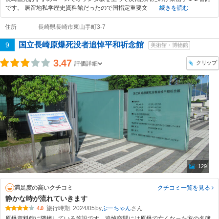
です。 居留地私学歴史資料館だったので国指定重要文
続きを読む
住所
長崎県長崎市東山手町3-7
国立長崎原爆死没者追悼平和祈念館
9
美術館・博物館
3.47
クリップ
評価詳細
129
満足度の高いクチコミ
クチコミ一覧
を見る
静かな時が流れていきます
旅行時期: 2024/05
by
ぷーちゃん
4.0
原爆資料館に隣接している施設です。追悼空間には原爆で亡くなった方の名簿