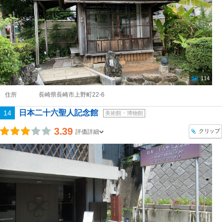
114
住所
長崎県長崎市上野町22-6
日本二十六聖人記念館
14
美術館・博物館
3.39
クリップ
評価詳細