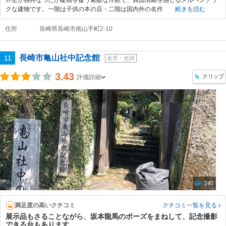
外壁が独特なつたが建物を覆う素敵な洋館で、異国情緒を感じるメルヘンチッ
クな建物です。一階は子供の本の店・二階は国内外の名作
続きを読む
住所
長崎県長崎市南山手町2-10
長崎市亀山社中記念館
11
名所・史跡
3.43
クリップ
評価詳細
140
満足度の高いクチコミ
クチコミ一覧
を見る
展示品もさることながら、坂本龍馬のポーズをまねして、記念撮影
できる台もあります。