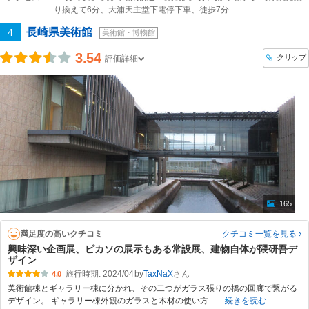
り換えて6分、大浦天主堂下電停下車、徒歩7分
長崎県美術館
4
美術館・博物館
3.54
クリップ
評価詳細
165
満足度の高いクチコミ
クチコミ一覧
を見る
興味深い企画展、ピカソの展示もある常設展、建物自体が隈研吾デ
ザイン
旅行時期: 2024/04
by
TaxNaX
4.0
美術館棟とギャラリー棟に分かれ、その二つがガラス張りの橋の回廊で繋がる
デザイン。 ギャラリー棟外観のガラスと木材の使い方
続きを読む