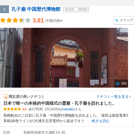
孔子廟 中国歴代博物館
2
美術館・博物館
3.81
クリップ
評価詳細
360
満足度の高いクチコミ
クチコミ一覧
を見る
日本で唯一の本格的中国様式の霊廟・孔子廟を訪れました。
旅行時期: 2024/06
by
nanako
5.0
長崎観光の二日目に孔子廟・中国歴代博物館を訪れました。 場所は路面電車5
系統(緑色ライン)の大浦天主堂電停から徒歩ですぐ
続きを読む
住所
長崎県長崎市大浦町10-36