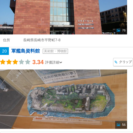
76
住所
長崎県長崎市平野町7-8
軍艦島資料館
20
美術館・博物館
3.34
クリップ
評価詳細
56