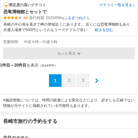
満足度の高いクチコミ
クチコミ一覧
を見る
恐竜博物館とセットで
旅行時期: 2025/09
by
ふるぎつね
4.0
長崎の中心地を過ぎて岬の突端近くにあります。 近くには恐竜博物館もあり、
共通入場券で500円というのもリーズナブルで良い
続きを読む
営業時間
午前９時～午後５時
もっと見る
1件目～20件目
を表示
（全44件中）
1
2
3
※施設情報については、時間の経過による変化などにより、必ずしも正確でない
情報が当サイトに掲載されている可能性もあります。
長崎市旅行の予約をする
注目のホテル