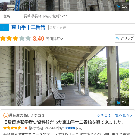
156
住所
長崎県長崎市松が枝町4-27
東山手十二番館
8
名所・史跡
3.49
クリップ
評価詳細
209
満足度の高いクチコミ
クチコミ一覧
を見る
旧居留地私学歴史資料館だった東山手十二番館を観て来ました。
旅行時期: 2024/06
by
nanako
5.0
長崎観光おすすめコースでオランダ坂を上って次に訪れたのが東山手１２番館