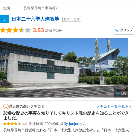
住所
長崎県長崎市出島町2-1
日本二十六聖人殉教地
5
名所・史跡
3.53
クリップ
評価詳細
187
満足度の高いクチコミ
クチコミ一覧
を見る
悲惨な歴史の事実を知りそしてキリスト教の歴史を知ることができ
ました。
旅行時期: 2024/06
by
Lily-junjun
4.0
長崎県長崎市西坂町にある「日本二十六聖人殉教記念碑」と「日本二十六聖人