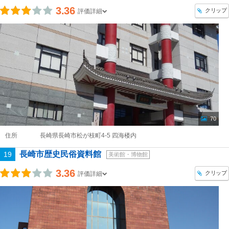
3.36
クリップ
評価詳細
70
住所
長崎県長崎市松が枝町4-5 四海楼内
長崎市歴史民俗資料館
19
美術館・博物館
3.36
クリップ
評価詳細