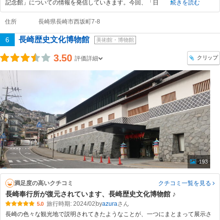
記念館」についての情報を発信していきます。今回、「日
続きを読む
住所
長崎県長崎市西坂町7-8
長崎歴史文化博物館
6
美術館・博物館
3.50
クリップ
評価詳細
193
満足度の高いクチコミ
クチコミ一覧
を見る
長崎奉行所が復元されています、長崎歴史文化博物館 ♪
旅行時期: 2024/02
by
azura
5.0
長崎の色々な観光地で説明されてきたようなことが、一つにまとまって展示さ