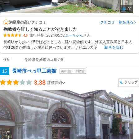
99
満足度の高いクチコミ
クチコミ一覧
を見る
殉教者を詳しく知ることができました
旅行時期: 2024/05
by
ぷーちゃん
4.5
長崎駅から歩いて5分ほどのところに建つ記念館です。外国人宣教師と日本人
信徒26名が殉職した場所に建っています。ザビエルのキ
続きを読む
住所
長崎県長崎市西坂町7-8
長崎市べっ甲工芸館
15
美術館・博物館
3.38
クリップ
評価詳細