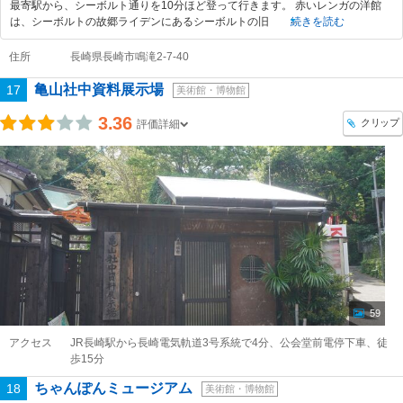
最寄駅から、シーボルト通りを10分ほど登って行きます。 赤いレンガの洋館
は、シーボルトの故郷ライデンにあるシーボルトの旧
続きを読む
住所
長崎県長崎市鳴滝2-7-40
亀山社中資料展示場
17
美術館・博物館
3.36
クリップ
評価詳細
59
アクセス
JR長崎駅から長崎電気軌道3号系統で4分、公会堂前電停下車、徒
歩15分
ちゃんぽんミュージアム
18
美術館・博物館