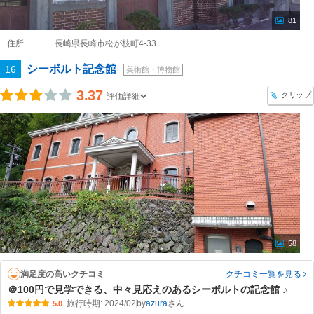
81
住所
長崎県長崎市松が枝町4-33
シーボルト記念館
16
美術館・博物館
3.37
クリップ
評価詳細
58
満足度の高いクチコミ
クチコミ一覧
を見る
＠100円で見学できる、中々見応えのあるシーボルトの記念館 ♪
旅行時期: 2024/02
by
azura
5.0