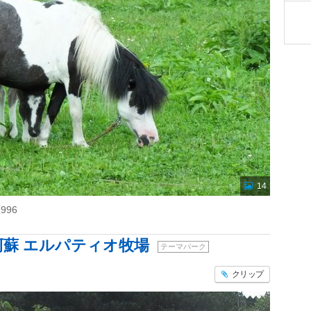
14
96
蘇 エルパティオ牧場
テーマパーク
クリップ