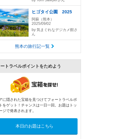
by
Tom Sawyerさん
ヒゴタイ公園 2025
阿蘇（熊本）
2025/09/02
by
気まぐれなデジカメ館さ
ん
熊本の旅行記一覧
ォートラベルポイントをためよう
アに隠された宝箱を見つけてフォートラベルポ
トをゲット！チャンスは一日一回。お題はトッ
ージで発表されます。
本日のお題はこちら