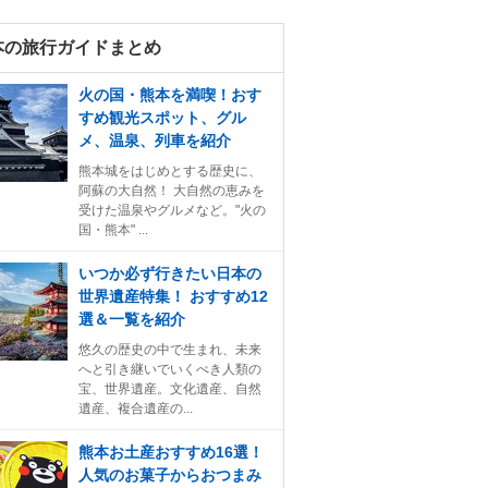
本の旅行ガイドまとめ
火の国・熊本を満喫！おす
すめ観光スポット、グル
メ、温泉、列車を紹介
熊本城をはじめとする歴史に、
阿蘇の大自然！ 大自然の恵みを
受けた温泉やグルメなど。"火の
国・熊本" ...
いつか必ず行きたい日本の
世界遺産特集！ おすすめ12
選＆一覧を紹介
悠久の歴史の中で生まれ、未来
へと引き継いでいくべき人類の
宝、世界遺産。文化遺産、自然
遺産、複合遺産の...
熊本お土産おすすめ16選！
人気のお菓子からおつまみ