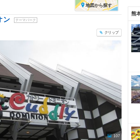
地図
から探す
熊
オン
テーマパーク
クリップ
107