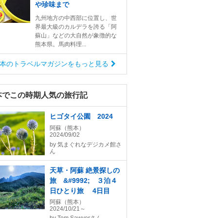
や珍味まで
九州地方の中西部に位置し、世
界最大級のカルデラを誇る「阿
蘇山」などの大自然が象徴的な
熊本県。馬肉料理...
本のトラベルマガジンをもっと見る
本でこの時期人気の旅行記
ヒゴタイ公園 2024
阿蘇（熊本）
2024/09/02
by
気まぐれなデジカメ館さ
ん
天草・阿蘇 絶景探しの
旅 &#9992; ３泊４
日ひとり旅 4日目
阿蘇（熊本）
2024/10/21～