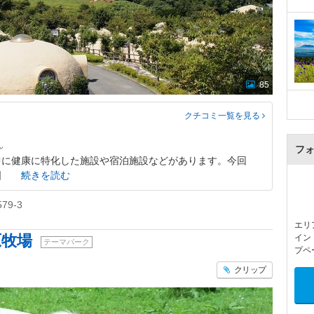
85
クチコミ一覧
を見る
フ
中に健康に特化した施設や宿泊施設などがあります。今回
国
続きを読む
9-3
エリ
原牧場
イン
テーマパーク
プペ
クリップ