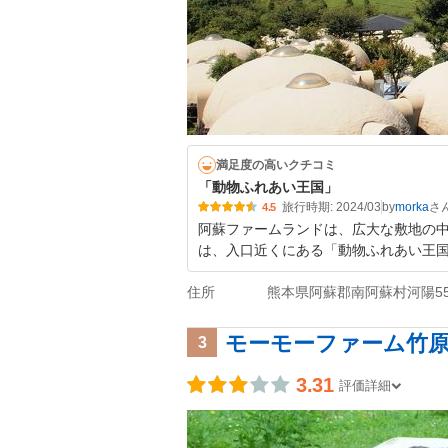
満足度の高いクチコミ
「動物ふれあい王国」
旅行時期: 2024/03
by
morka
4.5
阿蘇ファームランドは、広大な敷地の
は、入口近くにある「動物ふれあい王
住所
熊本県阿蘇郡南阿蘇村河陽557
モーモーファーム竹
3
3.31
評価詳細