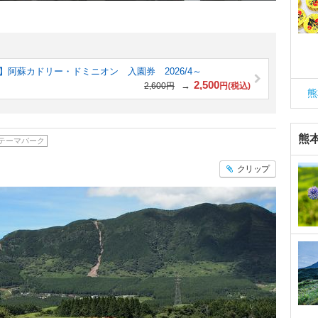
】阿蘇カドリー・ドミニオン 入園券 2026/4～
2,500
→
2,600円
円(税込)
熊
熊
テーマパーク
クリップ