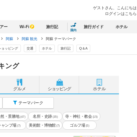
ゲストさん、
こんにちは
ログインはこちら
アー
Wi-Fi
旅行記
旅行ガイド
ホテル
国内
阿蘇
阿蘇 観光
阿蘇 テーマパーク
ショッピング
交通
ホテル
旅行記
Q＆A
キング
グルメ
ショッピング
ホテル
テーマパーク
自然・景勝地
名所・史跡
寺・神社・教会
(47)
(35)
(15)
キャンプ場
美術館・博物館
ゴルフ場
(7)
(7)
(5)