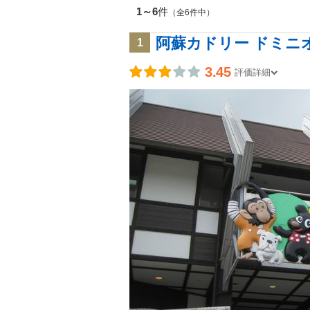
1～6
件
（全6件中）
阿蘇カドリー ドミニ
1
3.45
評価詳細