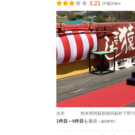
3.21
評価詳細
住所
熊本県阿蘇郡南阿蘇村下野79
1件目～6件目
を表示
（全6件中）