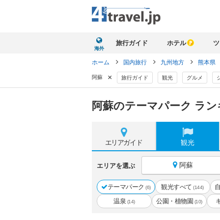
旅行ガイド
ホテル
ツ
海外
ホーム
国内旅行
九州地方
熊本県
×
阿蘇
旅行ガイド
観光
グルメ
阿蘇のテーマパーク ラン
エリア
ガイド
観光
阿蘇
エリアを選ぶ
テーマパーク
観光すべて
(6)
(144)
温泉
公園・植物園
(14)
(10)