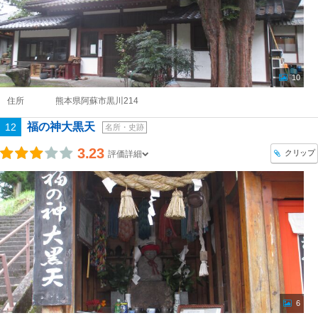
10
住所
熊本県阿蘇市黒川214
福の神大黒天
12
名所・史跡
3.23
クリップ
評価詳細
6