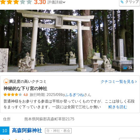
3.30
クリップ
評価詳細
24
満足度の高いクチコミ
クチコミ一覧
を見る
神秘的な下り宮の神社
旅行時期: 2025/09
by
ふるぎつね
4.0
普通神様をお参りする参道は平坦か登っていくものですが、ここは珍しく石段
をまっすぐ下っていきます。一説には全国で三社しか無い
続きを読む
住所
熊本県阿蘇郡高森町草部2175
高森阿蘇神社
10
寺・神社・教会