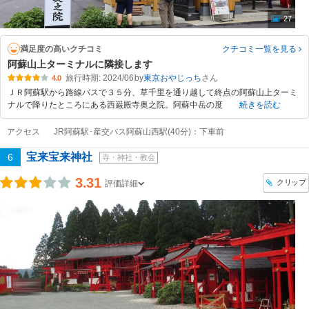
27
満足度の高いクチコミ
クチコミ一覧
を見る
阿蘇山上ターミナルに隣接します
旅行時期: 2024/06
by
東京おやじっち
4.0
ＪＲ阿蘇駅から路線バスで３５分、草千里を通り越して終点の阿蘇山上ターミ
ナルで降りたところにある西巌殿寺奥之院。阿蘇中岳の度
続きを読む
アクセス
JR阿蘇駅･産交バス阿蘇山西駅(40分)：下車前
宝来宝来神社
6
寺・神社・教会
3.31
クリップ
評価詳細