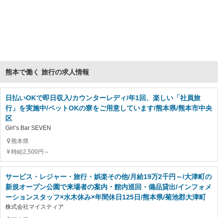
熊本で働く 旅行の求人情報
日払いOKで即日収入/カウンターレディ/年1回、楽しい「社員旅
行」を実施中/ペットOKの寮をご用意しています/熊本県/熊本市中央
区
Girl’s Bar SEVEN
熊本県
時給2,500円～
サービス・レジャー・旅行・娯楽その他/月給19万2千円～/大津町の
新規オープン公園で来場者の案内・館内巡回・備品貸出/インフォメ
ーションスタッフ×水木休み×年間休日125日/熊本県/菊池郡大津町
株式会社マイスティア