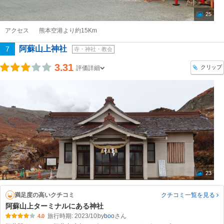
25
アクセス
熊本空港より約15Km
阿蘇山上神社
7
寺・神社・教会
3.31
クリップ
評価詳細
23
満足度の高いクチコミ
クチコミ一覧
を見る
阿蘇山上ターミナルにある神社
旅行時期: 2023/10
by
boo
4.0