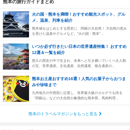
熊本の旅行ガイドまとめ
火の国・熊本を満喫！おすすめ観光スポット、グル
メ、温泉、列車を紹介
熊本城をはじめとする歴史に、阿蘇の大自然！ 大自然の恵み
を受けた温泉やグルメなど。"火の国・熊本" ...
いつか必ず行きたい日本の世界遺産特集！ おすすめ
12選＆一覧を紹介
悠久の歴史の中で生まれ、未来へと引き継いでいくべき人類
の宝、世界遺産。文化遺産、自然遺産、複合遺産の...
熊本お土産おすすめ16選！人気のお菓子からおつま
みや珍味まで
九州地方の中西部に位置し、世界最大級のカルデラを誇る
「阿蘇山」などの大自然が象徴的な熊本県。馬肉料理...
熊本のトラベルマガジンをもっと見る