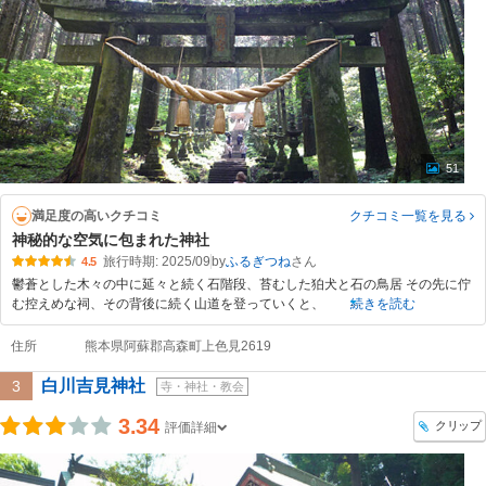
51
満足度の高いクチコミ
クチコミ一覧
を見る
神秘的な空気に包まれた神社
旅行時期: 2025/09
by
ふるぎつね
4.5
鬱蒼とした木々の中に延々と続く石階段、苔むした狛犬と石の鳥居 その先に佇
む控えめな祠、その背後に続く山道を登っていくと、
続きを読む
住所
熊本県阿蘇郡高森町上色見2619
白川吉見神社
3
寺・神社・教会
3.34
クリップ
評価詳細