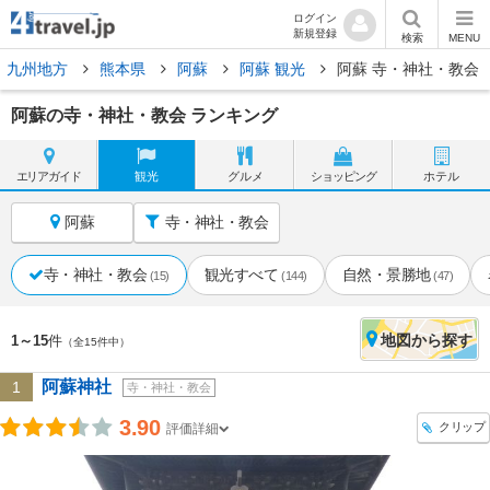
ログイン
新規登録
検索
MENU
九州地方
熊本県
阿蘇
阿蘇 観光
阿蘇 寺・神社・教会
阿蘇の寺・神社・教会 ランキング
エリア
ガイド
観光
グルメ
ショッピング
ホテル
阿蘇
寺・神社・教会
寺・神社・教会
観光すべて
自然・景勝地
(15)
(144)
(47)
地図
から探す
1～15
件
（全15件中）
阿蘇神社
1
寺・神社・教会
3.90
クリップ
評価詳細