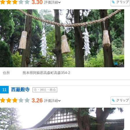
3.30
クリップ
評価詳細
14
住所
熊本県阿蘇郡高森町高森354-2
西巌殿寺
11
寺・神社・教会
3.26
クリップ
評価詳細