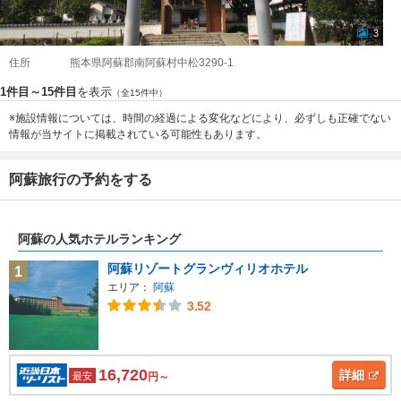
3
住所
熊本県阿蘇郡南阿蘇村中松3290-1
1件目～15件目
を表示
（全15件中）
※施設情報については、時間の経過による変化などにより、必ずしも正確でない
情報が当サイトに掲載されている可能性もあります。
阿蘇旅行の予約をする
阿蘇の人気ホテルランキング
阿蘇リゾートグランヴィリオホテル
1
エリア：
阿蘇
3.52
16,720
詳細
最安
円～