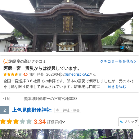
369
満足度の高いクチコミ
クチコミ一覧
を見る
阿蘇一宮 震災からは復興しています。
旅行時期: 2026/04
by
城megrist KAZ
4.0
全国一宮巡拝３６社目での参拝です。熊本の震災で倒壊しましたが、元の木材
を可能な限り使用して復元されています。駐車場は門前に
続きを読む
住所
熊本県阿蘇市一の宮町宮地3083
上色見熊野座神社
2
寺・神社・教会
3.34
クリップ
評価詳細