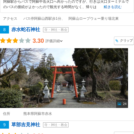
阿蘇駅からバスで阿蘇中岳火口へ向かったのですが、行きは火口ターミナルで
のバスの接続がよかったので観光する時間がなく、帰りは
続きを読む
アクセス
バス停阿蘇山西駅歩1分、 阿蘇山ロープウェー乗り場北東
赤水蛇石神社
8
寺・神社・教会
3.30
クリップ
評価詳細
24
住所
熊本県阿蘇市赤水
草部吉見神社
9
寺・神社・教会