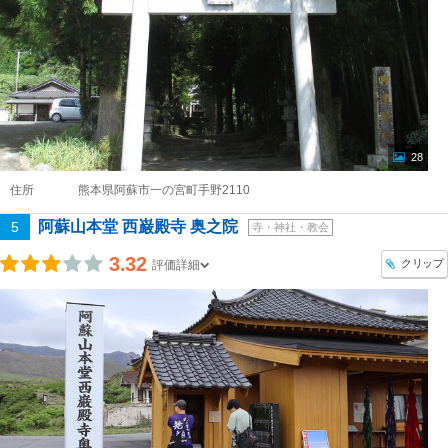
28
住所
熊本県阿蘇市一の宮町手野2110
阿蘇山本堂 西巌殿寺 奥之院
5
寺・神社・教会
3.32
クリップ
評価詳細