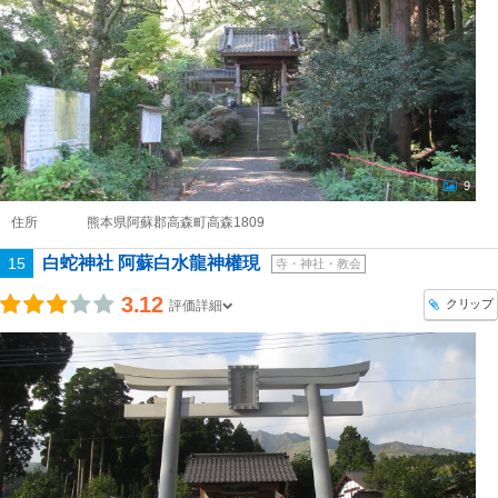
9
住所
熊本県阿蘇郡高森町高森1809
白蛇神社 阿蘇白水龍神權現
15
寺・神社・教会
3.12
クリップ
評価詳細