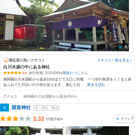
36
満足度の高いクチコミ
クチコミ一覧
を見る
白川水源の中にある神社
旅行時期: 2025/06
by
茶柱たつこ
5.0
南阿蘇白川水源駅から徒歩10分ほどで入口に到着。 一つ目の鳥居をくぐると緑
あふれてた川沿いの小径があります。 進むと白
続きを読む
アクセス
南阿蘇白川水源駅から徒歩400ｍ
国造神社
4
寺・神社・教会
3.32
クリップ
評価詳細