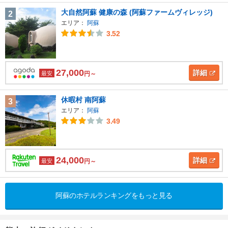
大自然阿蘇 健康の森 (阿蘇ファームヴィレッジ)
2
エリア：
阿蘇
3.52
27,000
詳細
最安
円～
休暇村 南阿蘇
3
エリア：
阿蘇
3.49
24,000
詳細
最安
円～
阿蘇のホテルランキングをもっと見る