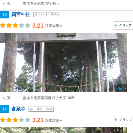
住所
熊本県阿蘇市内牧湯山
霜宮神社
13
寺・神社・教会
3.21
クリップ
評価詳細
5
住所
熊本県阿蘇郡阿蘇町役犬原1005
含蔵寺
14
寺・神社・教会
3.21
クリップ
評価詳細