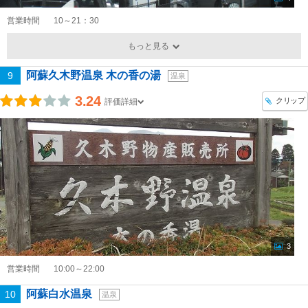
営業時間
10～21：30
もっと見る
阿蘇久木野温泉 木の香の湯
9
温泉
3.24
クリップ
評価詳細
3
営業時間
10:00～22:00
阿蘇白水温泉
10
温泉