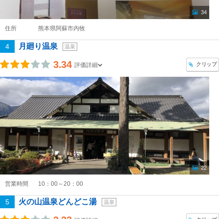
34
住所
熊本県阿蘇市内牧
月廻り温泉
4
温泉
3.34
クリップ
評価詳細
22
営業時間
10：00～20：00
火の山温泉どんどこ湯
5
温泉