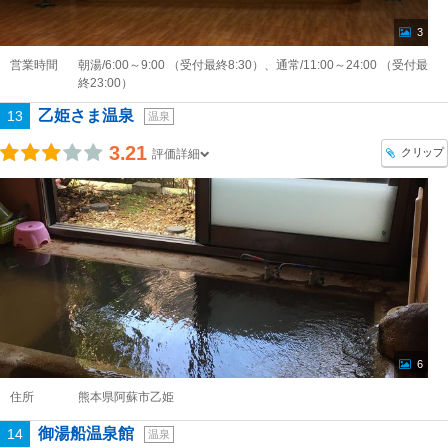
3
営業時間
朝湯/6:00～9:00 （受付最終8:30）、通常/11:00～24:00 （受付最
終23:00）
乙姫さま温泉
13
温泉
3.21
クリップ
評価詳細
6
住所
熊本県阿蘇市乙姫
御湯船温泉館
14
温泉