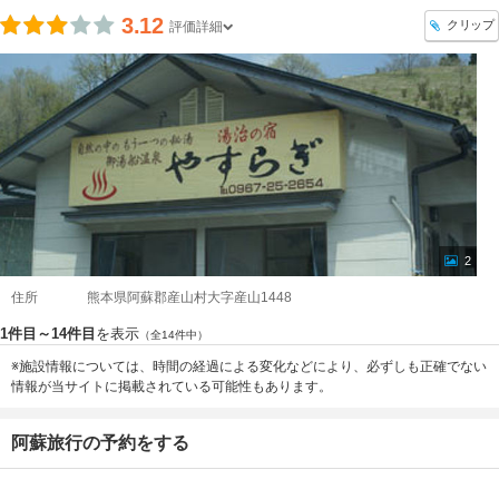
3.12
クリップ
評価詳細
2
住所
熊本県阿蘇郡産山村大字産山1448
1件目～14件目
を表示
（全14件中）
※施設情報については、時間の経過による変化などにより、必ずしも正確でない
情報が当サイトに掲載されている可能性もあります。
阿蘇旅行の予約をする