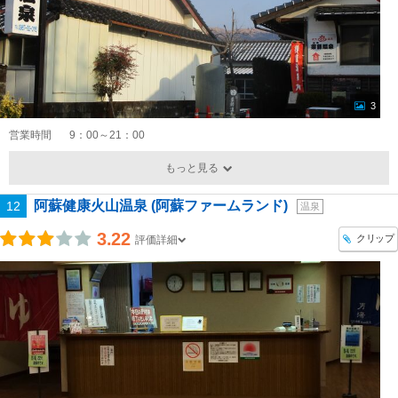
3
営業時間
9：00～21：00
もっと見る
阿蘇健康火山温泉 (阿蘇ファームランド)
12
温泉
3.22
クリップ
評価詳細