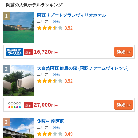
阿蘇の人気ホテルランキング
阿蘇リゾートグランヴィリオホテル
1
エリア：
阿蘇
3.52
16,720
詳細
最安
円～
大自然阿蘇 健康の森 (阿蘇ファームヴィレッジ)
2
エリア：
阿蘇
3.52
27,000
詳細
最安
円～
休暇村 南阿蘇
3
エリア：
阿蘇
3.49