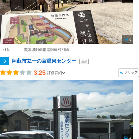
6
住所
熊本県阿蘇郡南阿蘇村河陽
阿蘇市立一の宮温泉センター
8
温泉
3.25
クリップ
評価詳細
4