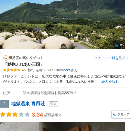
85
満足度の高いクチコミ
クチコミ一覧
を見る
「動物ふれあい王国」
旅行時期: 2024/03
by
morka
4.5
阿蘇ファームランドは、広大な敷地の中に健康に特化した施設や宿泊施設など
があります。今回は、入口近くにある「動物ふれあい王国
続きを読む
住所
熊本県阿蘇郡南阿蘇村河陽5579-3
地獄温泉 青風荘.
2
温泉
3.34
クリップ
評価詳細