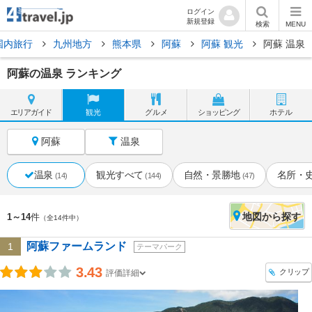
ログイン
新規登録
検索
MENU
国内旅行
九州地方
熊本県
阿蘇
阿蘇 観光
阿蘇 温泉
阿蘇の温泉 ランキング
エリア
ガイド
観光
グルメ
ショッピング
ホテル
阿蘇
温泉
温泉
観光すべて
自然・景勝地
名所・
(14)
(144)
(47)
地図
から探す
1～14
件
（全14件中）
阿蘇ファームランド
1
テーマパーク
3.43
クリップ
評価詳細