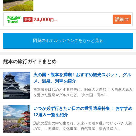
24,000
詳細
最安
円～
阿蘇のホテルランキングをもっと見る
熊本の旅行ガイドまとめ
火の国・熊本を満喫！おすすめ観光スポット、グル
メ、温泉、列車を紹介
熊本城をはじめとする歴史に、阿蘇の大自然！ 大自然の恵み
を受けた温泉やグルメなど。"火の国・熊本" ...
いつか必ず行きたい日本の世界遺産特集！ おすすめ
12選＆一覧を紹介
悠久の歴史の中で生まれ、未来へと引き継いでいくべき人類
の宝、世界遺産。文化遺産、自然遺産、複合遺産の...