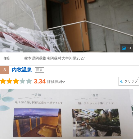
31
住所
熊本県阿蘇郡南阿蘇村大字河陽2327
内牧温泉
3
温泉
3.34
クリップ
評価詳細