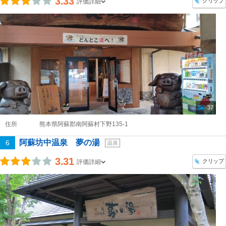
3.33
クリップ
評価詳細
37
住所
熊本県阿蘇郡南阿蘇村下野135-1
阿蘇坊中温泉 夢の湯
6
温泉
3.31
クリップ
評価詳細