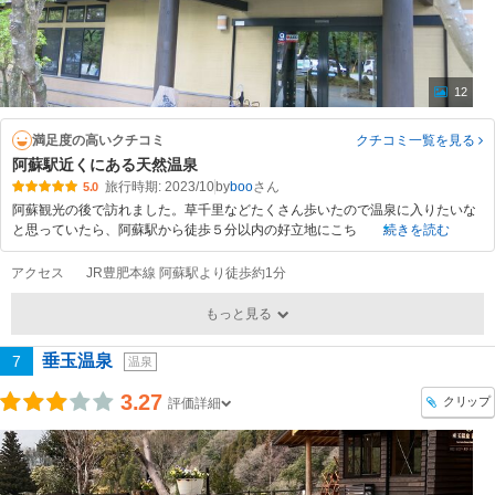
12
満足度の高いクチコミ
クチコミ一覧
を見る
阿蘇駅近くにある天然温泉
旅行時期: 2023/10
by
boo
5.0
阿蘇観光の後で訪れました。草千里などたくさん歩いたので温泉に入りたいな
と思っていたら、阿蘇駅から徒歩５分以内の好立地にこち
続きを読む
アクセス
JR豊肥本線 阿蘇駅より徒歩約1分
もっと見る
垂玉温泉
7
温泉
3.27
クリップ
評価詳細