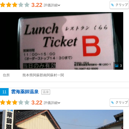
3.22
クリップ
評価詳細
3
住所
熊本県阿蘇郡南阿蘇村一関
雲海薬師温泉
11
温泉
3.22
クリップ
評価詳細