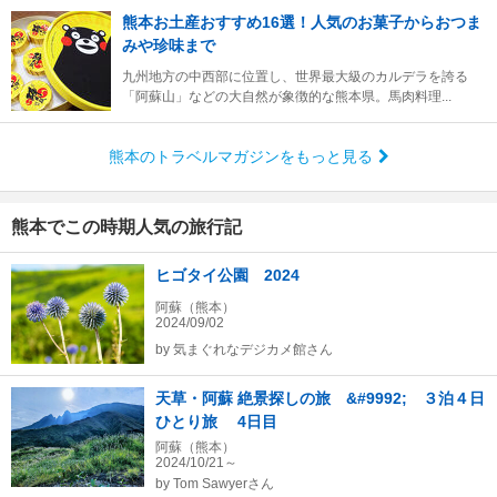
熊本お土産おすすめ16選！人気のお菓子からおつま
みや珍味まで
九州地方の中西部に位置し、世界最大級のカルデラを誇る
「阿蘇山」などの大自然が象徴的な熊本県。馬肉料理...
熊本のトラベルマガジンをもっと見る
熊本でこの時期人気の旅行記
ヒゴタイ公園 2024
阿蘇（熊本）
2024/09/02
by
気まぐれなデジカメ館さん
天草・阿蘇 絶景探しの旅 &#9992; ３泊４日
ひとり旅 4日目
阿蘇（熊本）
2024/10/21～
by
Tom Sawyerさん