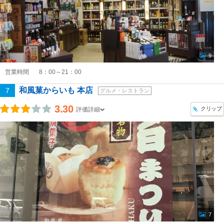
9
営業時間
8：00～21：00
和風菓からいも 本店
7
グルメ・レストラン
3.30
クリップ
評価詳細
7