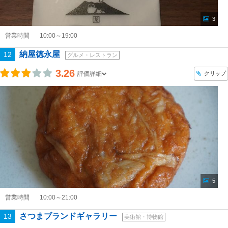
3
営業時間
10:00～19:00
納屋徳永屋
12
グルメ・レストラン
3.26
クリップ
評価詳細
5
営業時間
10:00～21:00
さつまブランドギャラリー
13
美術館・博物館