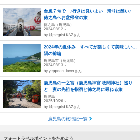
台風７号で ♪行きは良いよい 帰りは酷い♪
徳之島へお盆帰省の旅
徳之島（鹿児島）
2024/08/12～
by
城megrist KAZさん
2024年の夏休み すべてが楽しくて美味しい…
陽の前編
鹿児島市（鹿児島）
2024/08/13～
by
yeppoon_loverさん
鹿児島の一之宮（鹿児島神宮 枚聞神社）巡り
と 妻の先祖を指宿と徳之島に尋ねる旅
鹿児島
2025/10/26～
by
城megrist KAZさん
鹿児島の旅行記一覧
フォートラベルポイントをためよう