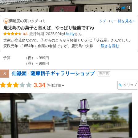
41
満足度の高いクチコミ
クチコミ一覧
を見る
鹿児島のお菓子と言えば、やっぱり軽羹ですね
旅行時期: 2025/09
by
Ucchy
4.5
実家が鹿児島なので、子どものころから軽羹といえば「明石屋」さんでした。
安政元年（1854年）創業の老舗ですが、鹿児島中央駅
続きを読む
予算
（夜）～999円
（昼）～999円
仙巌園 - 薩摩切子ギャラリーショップ
3
専門店
3.34
クリップ
評価詳細