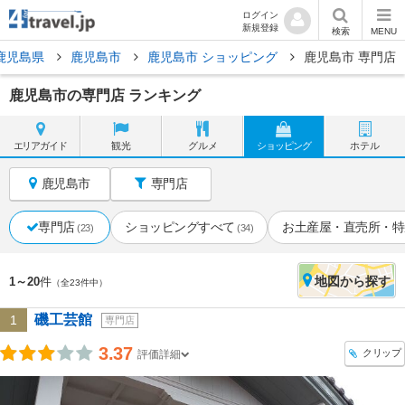
ログイン
新規登録
検索
MENU
鹿児島県
鹿児島市
鹿児島市 ショッピング
鹿児島市 専門店
鹿児島市の専門店 ランキング
エリア
ガイド
観光
グルメ
ショッピング
ホテル
鹿児島市
専門店
専門店
ショッピングすべて
お土産屋・直売所・特
(23)
(34)
地図
から探す
1～20
件
（全23件中）
磯工芸館
1
専門店
3.37
クリップ
評価詳細