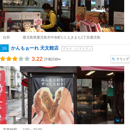
7
住所
鹿児島県鹿児島市中央町1-1 えきまち1丁目鹿児島
かんもぉーれ 天文館店
16
グルメ・レストラン
3.22
クリップ
評価詳細
2
営業時間
7:00～20:00