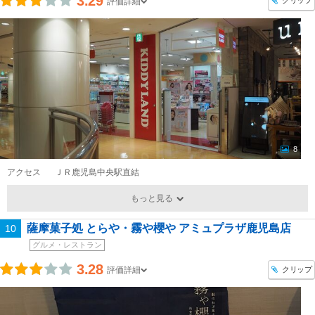
3.29
クリップ
評価詳細
8
アクセス
ＪＲ鹿児島中央駅直結
もっと見る
薩摩菓子処 とらや・霧や櫻や アミュプラザ鹿児島店
10
グルメ・レストラン
3.28
クリップ
評価詳細