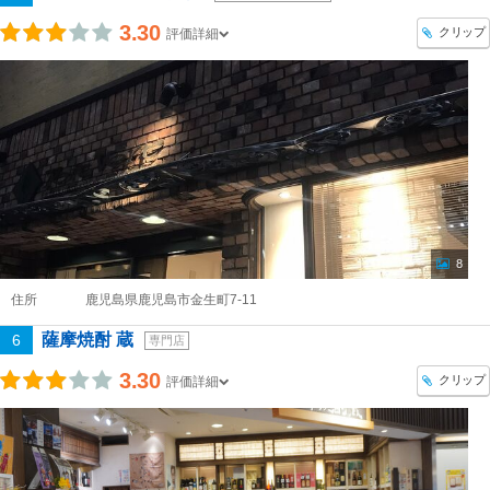
3.30
クリップ
評価詳細
8
住所
鹿児島県鹿児島市金生町7-11
薩摩焼酎 蔵
6
専門店
3.30
クリップ
評価詳細