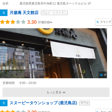
住所
鹿児島県鹿児島市中央町11 鹿児島ターミナルビル 1F
月揚庵 天文館店
8
グルメ・レストラン
3.30
クリップ
評価詳細
8
営業時間
9:00～20:00
もっと見る
スヌーピータウンショップ (鹿児島店)
9
専門店