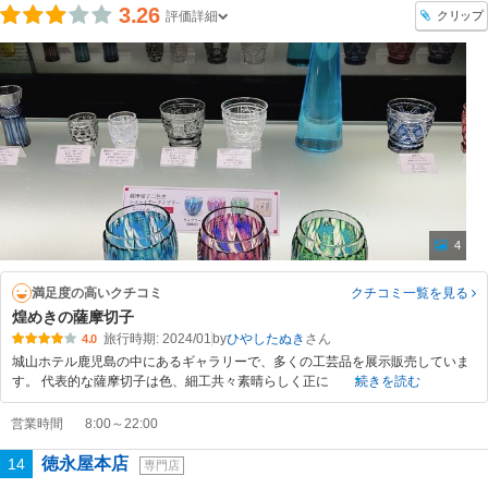
3.26
クリップ
評価詳細
4
満足度の高いクチコミ
クチコミ一覧
を見る
煌めきの薩摩切子
旅行時期: 2024/01
by
ひやしたぬき
4.0
城山ホテル鹿児島の中にあるギャラリーで、多くの工芸品を展示販売していま
す。 代表的な薩摩切子は色、細工共々素晴らしく正に
続きを読む
営業時間
8:00～22:00
徳永屋本店
14
専門店