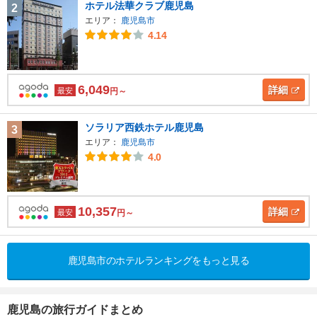
ホテル法華クラブ鹿児島
2
エリア：
鹿児島市
4.14
6,049
詳細
最安
円～
ソラリア西鉄ホテル鹿児島
3
エリア：
鹿児島市
4.0
10,357
詳細
最安
円～
鹿児島市のホテルランキングをもっと見る
鹿児島の旅行ガイドまとめ