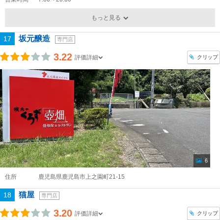
もっと見る
坂元醸造
17
専門店
3.22
クリップ
評価詳細
6
住所
鹿児島県鹿児島市上之園町21-15
猫屋
18
専門店
3.20
クリップ
評価詳細