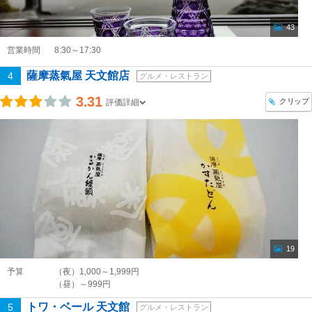
43
営業時間
8:30～17:30
薩摩蒸氣屋 天文館店
4
グルメ・レストラン
3.31
クリップ
評価詳細
19
予算
（夜）1,000～1,999円
（昼）～999円
トワ・ベール 天文館
5
グルメ・レストラン