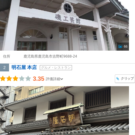
66
住所
鹿児島県鹿児島市吉野町9688-24
明石屋 本店
2
グルメ・レストラン
3.35
クリップ
評価詳細