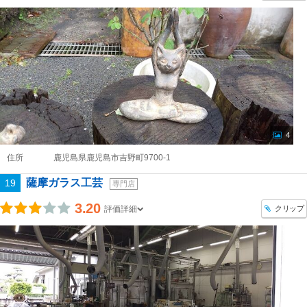
4
住所
鹿児島県鹿児島市吉野町9700-1
薩摩ガラス工芸
19
専門店
3.20
クリップ
評価詳細