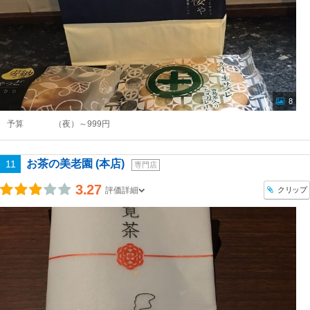
8
予算
（夜）～999円
お茶の美老園 (本店)
11
専門店
3.27
クリップ
評価詳細