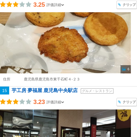
3.25
クリップ
評価詳細
6
住所
鹿児島県鹿児島市東千石町４-２３
芋工房 夢福屋 鹿児島中央駅店
15
グルメ・レストラン
3.23
クリップ
評価詳細