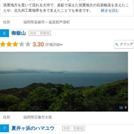
筑豊地方を貫いて流れる大河で、炭鉱で栄えた筑豊地方の石炭輸送を支えたこ
とや、北九州工業地帯を水で支えたことでも有名です。
続きを読む
住所
福岡県嘉麻市～遠賀郡芦屋町
御嶽山
6
自然・景勝地
3.30
クリップ
評価詳細
9
住所
福岡県宗像市大島
夏井ヶ浜のハマユウ
7
自然・景勝地