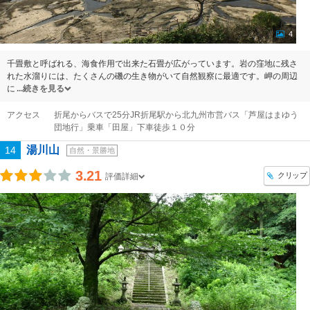
4
千畳敷と呼ばれる、海食作用で出来た石畳が広がっています。岩の窪地に残さ
れた水溜りには、たくさんの磯の生き物がいて自然観察に最適です。岬の周辺
に
続きを見る
アクセス
折尾からバスで25分JR折尾駅から北九州市営バス「芦屋はまゆう
団地行」乗車「田屋」下車徒歩１０分
湯川山
14
自然・景勝地
3.21
クリップ
評価詳細