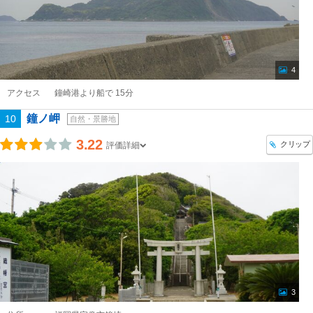
4
アクセス
鐘崎港より船で 15分
鐘ノ岬
10
自然・景勝地
3.22
クリップ
評価詳細
3