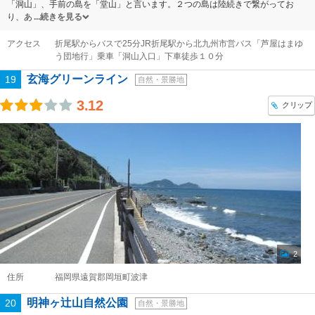
「洞山」、手前の島を「堂山」と言います。２つの島は陸続きで繋がってお
り、あ
続きを見る
アクセス
折尾駅からバスで25分JR折尾駅から北九州市営バス「芦屋はまゆ
う団地行」乗車「洞山入口」下車徒歩１０分
玄海グリーンライン
19
自然・景勝地
3.12
クリップ
2
住所
福岡県遠賀郡岡垣町波津
明神ヶ辻山自然公園
20
自然・景勝地