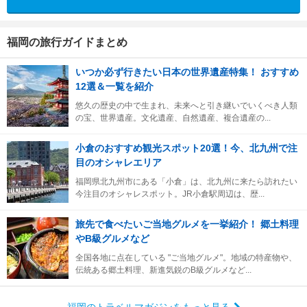
福岡の旅行ガイドまとめ
いつか必ず行きたい日本の世界遺産特集！ おすすめ
12選＆一覧を紹介
悠久の歴史の中で生まれ、未来へと引き継いでいくべき人類
の宝、世界遺産。文化遺産、自然遺産、複合遺産の...
小倉のおすすめ観光スポット20選！今、北九州で注
目のオシャレエリア
福岡県北九州市にある「小倉」は、北九州に来たら訪れたい
今注目のオシャレスポット。JR小倉駅周辺は、歴...
旅先で食べたいご当地グルメを一挙紹介！ 郷土料理
やB級グルメなど
全国各地に点在している "ご当地グルメ"。地域の特産物や、
伝統ある郷土料理、新進気鋭のB級グルメなど...