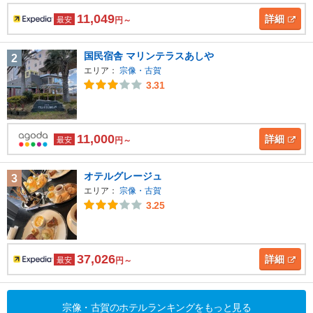
11,049
詳細
最安
円～
国民宿舎 マリンテラスあしや
2
エリア：
宗像・古賀
3.31
11,000
詳細
最安
円～
オテルグレージュ
3
エリア：
宗像・古賀
3.25
37,026
詳細
最安
円～
宗像・古賀のホテルランキングをもっと見る