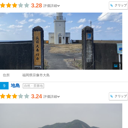
3.28
クリップ
評価詳細
7
住所
福岡県宗像市大島
地島
9
自然・景勝地
3.24
クリップ
評価詳細