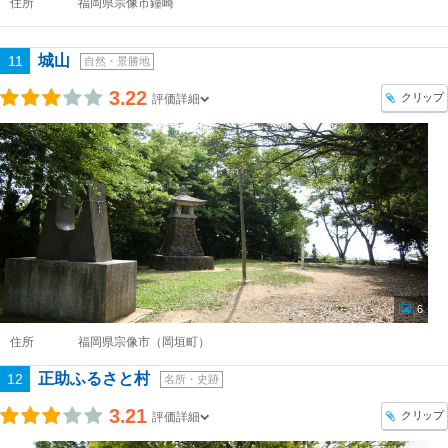
住所
福岡県宗像市鐘崎
城山
11
自然・景勝地
3.22
クリップ
評価詳細
6
住所
福岡県宗像市（岡垣町）
正助ふるさと村
12
名所・史跡
3.21
クリップ
評価詳細