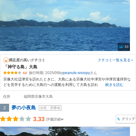
53
満足度の高いクチコミ
クチコミ一覧
を見る
「神守る島」大島
旅行時期: 2025/09
by
peanuts-snoopy
4.0
宗像大社辺津宮を訪れたときに、大島にある宗像大社中津宮や沖津宮遙拝所な
どを見学するために大島行への渡船を利用して大島を訪れ
続きを読む
住所
福岡県宗像市大島
夢の小夜島
2
自然・景勝地
3.33
クリップ
評価詳細