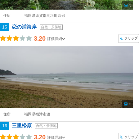
3
住所
福岡県遠賀郡岡垣町西部
恋の浦海岸
15
自然・景勝地
3.20
クリップ
評価詳細
5
住所
福岡県福津市渡
三里松原
16
自然・景勝地
3.20
クリップ
評価詳細