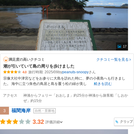
17
満足度の高いクチコミ
クチコミ一覧
を見る
潮が引いていて島の周りを歩けました
旅行時期: 2025/09
by
peanuts-snoopy
4.0
宗像大社中津宮などをお参りに大島を訪れた時に、夢の小夜島へも行きまし
た。 海中に立つ朱色の鳥居と島を覆う松の緑が美し
続きを読む
アクセス
神湊からフェリー「おおしま」約25分か神湊から旅客船「しおか
ぜ」約15分
福間海岸
3
自然・景勝地
3.32
クリップ
評価詳細