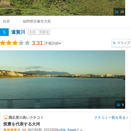
18
住所
福岡県宗像市大島
遠賀川
5
自然・景勝地
3.31
クリップ
評価詳細
9
満足度の高いクチコミ
クチコミ一覧
を見る
筑豊を代表する大河
旅行時期: 2023/09
by
Ha_travel
4.0