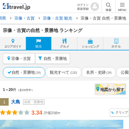
ログイン
新規登録
検索
MENU
岡県
宗像・古賀
宗像・古賀 観光
宗像・古賀 自然・景勝地
宗像・古賀の自然・景勝地 ランキング
エリア
ガイド
観光
グルメ
ショッピング
ホテル
宗像・古賀
自然・景勝地
自然・景勝地
観光すべて
名所・史跡
公園
(24)
(110)
(24)
地図
から探す
1～20
件
（全24件中）
大島
1
自然・景勝地
3.34
クリップ
評価詳細