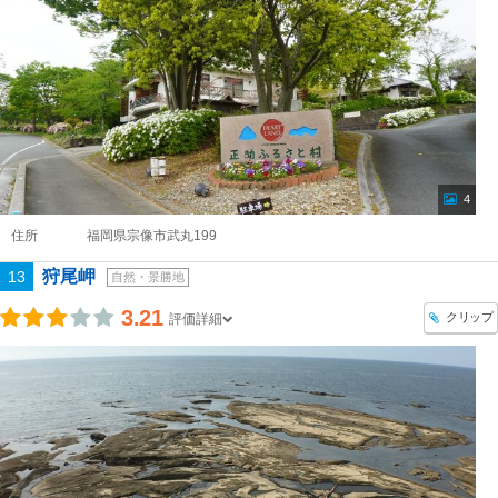
4
住所
福岡県宗像市武丸199
狩尾岬
13
自然・景勝地
3.21
クリップ
評価詳細