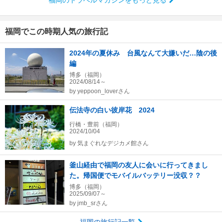
福岡のトラベルマガジンをもっと見る
福岡でこの時期人気の旅行記
2024年の夏休み 台風なんて大嫌いだ…陰の後
編
博多（福岡）
2024/08/14～
by
yeppoon_loverさん
伝法寺の白い彼岸花 2024
行橋・豊前（福岡）
2024/10/04
by
気まぐれなデジカメ館さん
釜山経由で福岡の友人に会いに行ってきまし
た。帰国便でモバイルバッテリー没収？？
博多（福岡）
2025/09/07～
by
jmb_srさん