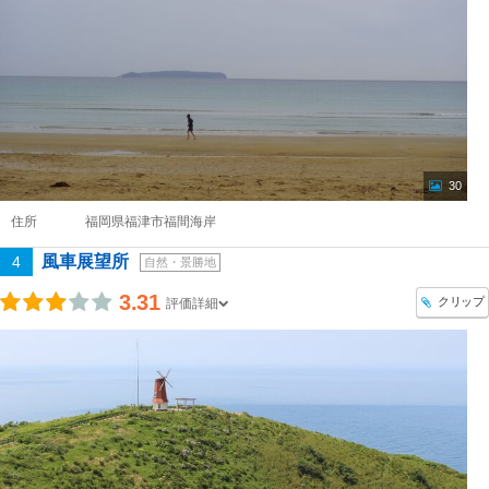
30
住所
福岡県福津市福間海岸
風車展望所
4
自然・景勝地
3.31
クリップ
評価詳細