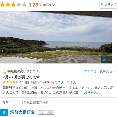
3.29
クリップ
評価詳細
13
満足度の高いクチコミ
クチコミ一覧
を見る
7月～8月が見ごろです
旅行時期: 2024/07
by
ミスターＤ
4.0
福岡県芦屋町の夏井ヶ浜にハマユウが自然自生するエリアです。 南方に咲く花
とのことで、自然に自生するのは、この芦屋町が北限
続きを読む
住所
福岡県遠賀郡芦屋町
筑前大島灯台
8
名所・史跡