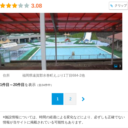
3.08
クリップ
3
住所
福岡県遠賀郡水巻町えぶり1丁目684-2他
1件目～20件目
を表示
（全24件中）
1
2
※施設情報については、時間の経過による変化などにより、必ずしも正確でない
情報が当サイトに掲載されている可能性もあります。