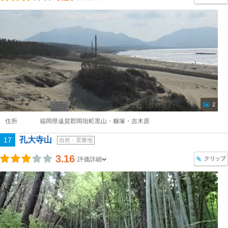
2
住所
福岡県遠賀郡岡垣町黒山・糠塚・吉木原
孔大寺山
17
自然・景勝地
3.16
クリップ
評価詳細