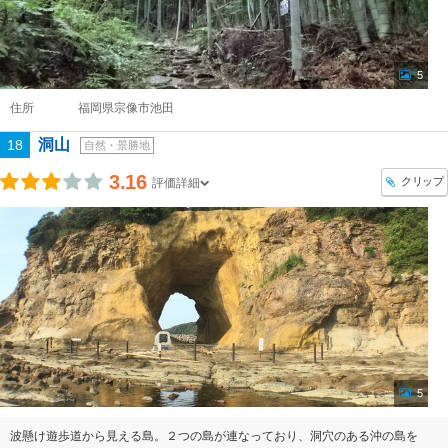
5
住所
福岡県宗像市池田
洞山
18
自然・景勝地
3.16
クリップ
評価詳細
5
波懸け遊歩道から見える島。２つの島が連なっており、洞穴のある沖の島を