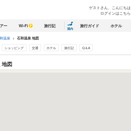
ゲストさん、
こんにちは
ログインはこちら
アー
Wi-Fi
旅行記
旅行ガイド
ホテル
国内
和温泉
>
石和温泉 地図
ショッピング
交通
ホテル
旅行記
Q＆A
 地図