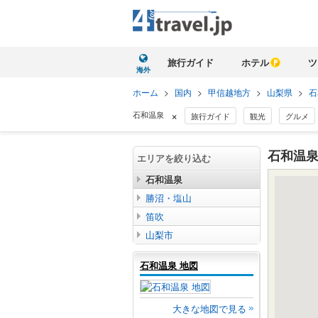
旅行ガイド
ホテル
ツ
海外
ホーム
>
国内
>
甲信越地方
>
山梨県
>
石
×
石和温泉
旅行ガイド
観光
グルメ
石和温泉
エリアを絞り込む
石和温泉
勝沼・塩山
笛吹
山梨市
石和温泉 地図
大きな地図で見る