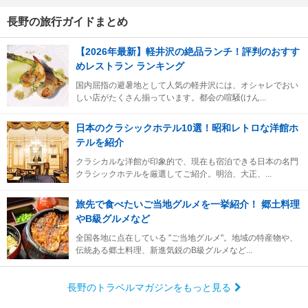
長野の旅行ガイドまとめ
【2026年最新】軽井沢の絶品ランチ！評判のおすす
めレストラン ランキング
国内屈指の避暑地として人気の軽井沢には、オシャレでおい
しい店がたくさん揃っています。都会の喧騒(けん...
日本のクラシックホテル10選！昭和レトロな洋館ホ
テルを紹介
クラシカルな洋館が印象的で、現在も宿泊できる日本の名門
クラシックホテルを厳選してご紹介。明治、大正、...
旅先で食べたいご当地グルメを一挙紹介！ 郷土料理
やB級グルメなど
全国各地に点在している "ご当地グルメ"。地域の特産物や、
伝統ある郷土料理、新進気鋭のB級グルメなど...
長野のトラベルマガジンをもっと見る