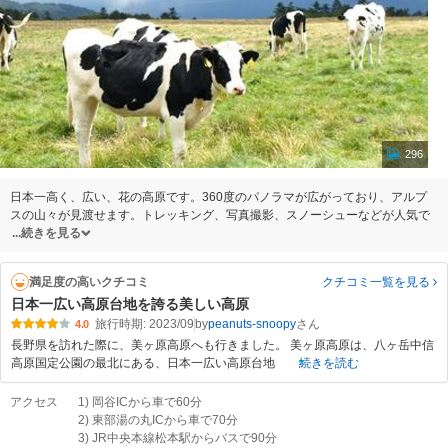
296
日本一高く、広い、花の高原です。360度のパノラマが広がっており、アルプ
スの山々が見渡せます。トレッキング、写真撮影、スノーシューなどが人気で
続きを見る
満足度の高いクチコミ
クチコミ一覧
を見る
日本一広い高原台地を誇る美しい高原
旅行時期: 2023/09
by
peanuts-snoopy
4.0
長野県を訪れた際に、美ヶ原高原へも行きました。 美ヶ原高原は、八ヶ岳中信
高原国定公園の最北にある、日本一広い高原台地
続きを読む
アクセス
1) 岡谷ICから車で60分
2) 東部湯の丸ICから車で70分
3) JR中央本線松本駅からバスで90分