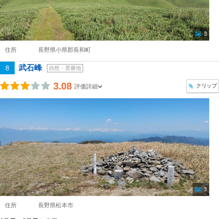
3
住所
長野県小県郡長和町
武石峰
8
自然・景勝地
3.08
クリップ
評価詳細
3
住所
長野県松本市