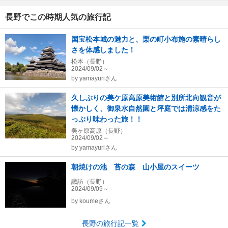
長野でこの時期人気の旅行記
国宝松本城の魅力と、栗の町小布施の素晴らし
さを体感しました！
松本（長野）
2024/09/02～
by
yamayuriさん
久しぶりの美ケ原高原美術館と別所北向観音が
懐かしく、御泉水自然園と坪庭では清涼感をた
っぷり味わった旅！！
美ヶ原高原（長野）
2024/09/02～
by
yamayuriさん
朝焼けの池 苔の森 山小屋のスイーツ
諏訪（長野）
2024/09/09～
by
koumeさん
長野の旅行記一覧