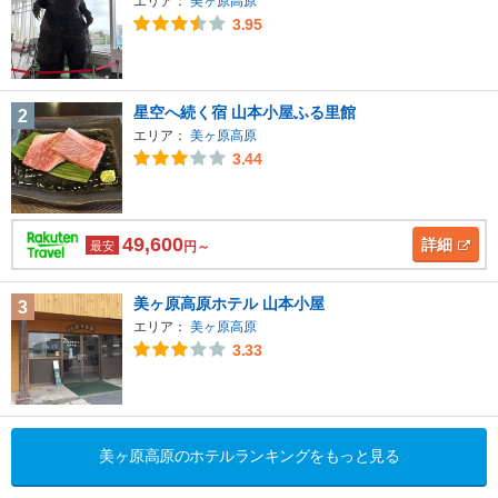
エリア：
美ヶ原高原
3.95
星空へ続く宿 山本小屋ふる里館
2
エリア：
美ヶ原高原
3.44
49,600
詳細
最安
円～
美ヶ原高原ホテル 山本小屋
3
エリア：
美ヶ原高原
3.33
美ヶ原高原のホテルランキングをもっと見る