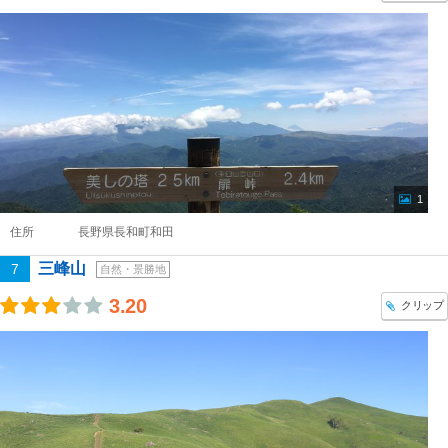
1
住所
長野県長和町和田
三峰山
7
自然・景勝地
3.20
クリップ