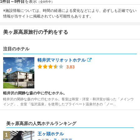
1件目～8件目
を表示
（全8件中）
※施設情報については、時間の経過による変化などにより、必ずしも正確でない
情報が当サイトに掲載されている可能性もあります。
美ヶ原高原旅行の予約をする
注目のホテル
軽井沢マリオットホテル
3.83
PR
軽井沢の閑静な森の中に佇むホテル。
軽井沢の閑静な森の中に佇むホテル。客室は和室・洋室・和洋室が揃った「メインウ
イング」、全室「塩沢温泉」を使用したプライベート温泉付きの「ノー...
美ヶ原高原の人気ホテルランキング
王ヶ頭ホテル
1