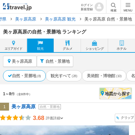
ログイン
新規登録
検索
MENU
野県
美ヶ原高原
美ヶ原高原 観光
美ヶ原高原 自然・景勝地
美ヶ原高原の自然・景勝地 ランキング
エリア
ガイド
観光
グルメ
ショッピング
ホテル
美ヶ原高原
自然・景勝地
自然・景勝地
観光すべて
美術館・博物館
(8)
(28)
(10)
地図
から探す
1～8
件
（全8件中）
美ヶ原高原
1
自然・景勝地
3.68
クリップ
評価詳細