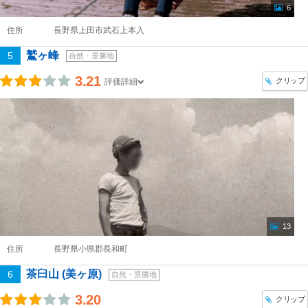
6
住所
長野県上田市武石上本入
鷲ヶ峰
5
自然・景勝地
3.21
クリップ
評価詳細
13
住所
長野県小県郡長和町
茶臼山 (美ヶ原)
6
自然・景勝地
3.20
クリップ