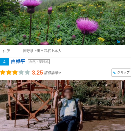
8
住所
長野県上田市武石上本入
白樺平
4
自然・景勝地
3.25
クリップ
評価詳細