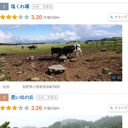
塩くれ場
2
自然・景勝地
3.30
クリップ
評価詳細
11
住所
長野県小県郡長和町和田
思い出の丘
3
自然・景勝地
3.26
クリップ
評価詳細