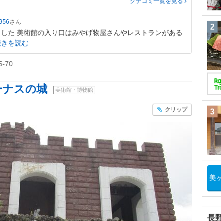
クチコミ一覧
を見る
956
2
した 美術館の入り口はみやげ物屋さんやレストランがある
続きを読む
-70
ーナスの城
美術館・博物館
クリップ
3
美
長