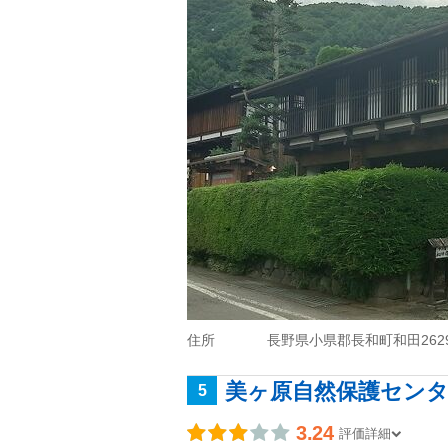
住所
長野県小県郡長和町和田2629
美ヶ原自然保護セン
5
3.24
評価詳細