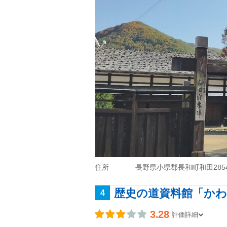
住所
長野県小県郡長和町和田2854
歴史の道資料館「か
4
3.28
評価詳細