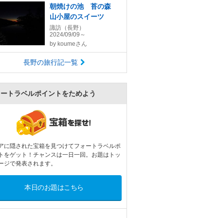
朝焼けの池 苔の森
山小屋のスイーツ
諏訪（長野）
2024/09/09～
by
koumeさん
長野の旅行記一覧
ォートラベルポイントをためよう
アに隠された宝箱を見つけてフォートラベルポ
トをゲット！チャンスは一日一回。お題はトッ
ージで発表されます。
本日のお題はこちら