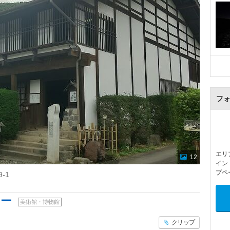
フ
エリ
12
イン
プペ
-1
ター
美術館・博物館
クリップ