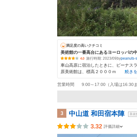
満足度の高いクチコミ
美術館の一番高台にあるヨーロッパの
旅行時期: 2023/09
by
peanuts-
4.0
車山高原に宿泊したときに、ビーナスラ
原美術館は、標高２０００ｍ
続き
営業時間
9:00～17:00（入場は16:3
中山道 和田宿本陣
3
美術
3.32
評価詳細