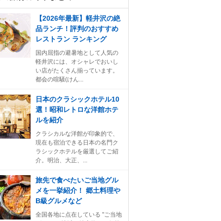
【2026年最新】軽井沢の絶
品ランチ！評判のおすすめ
レストラン ランキング
国内屈指の避暑地として人気の
軽井沢には、オシャレでおいし
い店がたくさん揃っています。
都会の喧騒(けん...
日本のクラシックホテル10
選！昭和レトロな洋館ホテ
ルを紹介
クラシカルな洋館が印象的で、
現在も宿泊できる日本の名門ク
ラシックホテルを厳選してご紹
介。明治、大正、...
旅先で食べたいご当地グル
メを一挙紹介！ 郷土料理や
B級グルメなど
全国各地に点在している "ご当地