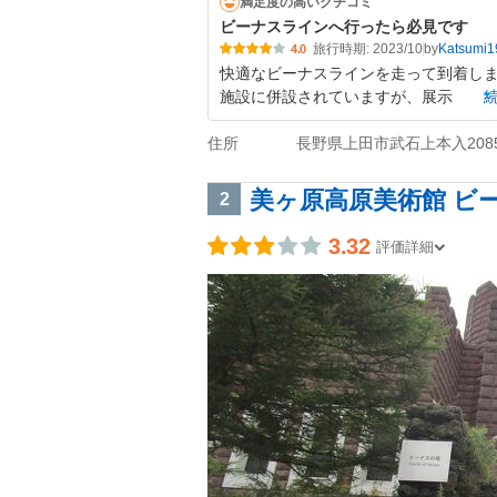
満足度の高いクチコミ
ビーナスラインへ行ったら必見です
旅行時期: 2023/10
by
Katsumi1
4.0
快適なビーナスラインを走って到着しま
施設に併設されていますが、展示
住所
長野県上田市武石上本入2085
美ヶ原高原美術館 ビ
2
3.32
評価詳細