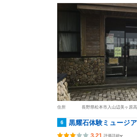
住所
長野県松本市入山辺美ヶ原
黒耀石体験ミュージ
6
3.21
評価詳細