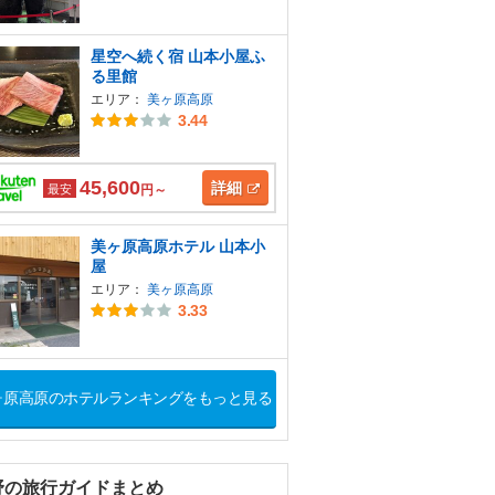
星空へ続く宿 山本小屋ふ
る里館
エリア：
美ヶ原高原
3.44
45,600
詳細
最安
円～
美ヶ原高原ホテル 山本小
屋
エリア：
美ヶ原高原
3.33
ヶ原高原のホテルランキングをもっと見る
野の旅行ガイドまとめ