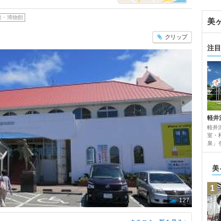
館・博物館
美
クリップ
注目
軽井
軽井
室・
泉」
美
1
127