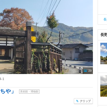
長
長
29
-1
わちや」
美術館・博物館
クリップ