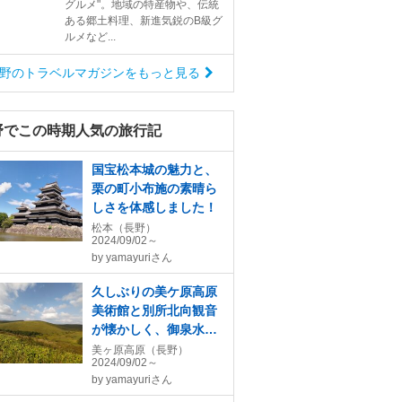
グルメ"。地域の特産物や、伝統
ある郷土料理、新進気鋭のB級グ
ルメなど...
野のトラベルマガジンをもっと見る
野でこの時期人気の旅行記
国宝松本城の魅力と、
栗の町小布施の素晴ら
しさを体感しました！
松本（長野）
2024/09/02～
by
yamayuriさん
久しぶりの美ケ原高原
美術館と別所北向観音
が懐かしく、御泉水自
然園と坪庭では清涼感
美ヶ原高原（長野）
2024/09/02～
をたっぷり味わった
by
yamayuriさん
旅！！