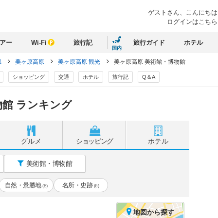
ゲストさん、
こんにちは
ログインはこちら
アー
Wi-Fi
旅行記
旅行ガイド
ホテル
国内
県
美ヶ原高原
美ヶ原高原 観光
美ヶ原高原 美術館・博物館
ショッピング
交通
ホテル
旅行記
Q＆A
館 ランキング
グルメ
ショッピング
ホテル
美術館・博物館
自然・景勝地
名所・史跡
(8)
(6)
地図
から探す