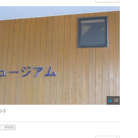
15
-3
館・博物館