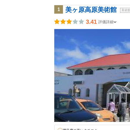
美ヶ原高原美術館
1
美術
3.41
評価詳細