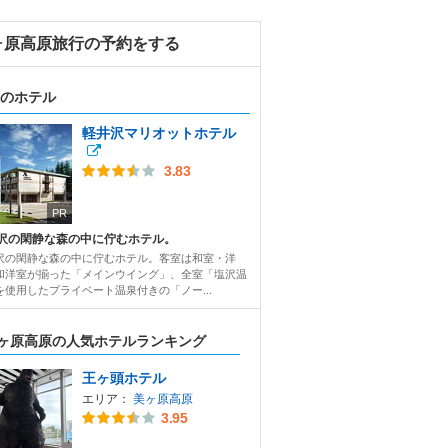
ヶ原高原旅行の予約をする
のホテル
軽井沢マリオットホテル
3.83
PR
沢の閑静な森の中に佇むホテル。
沢の閑静な森の中に佇むホテル。客室は和室・洋
和洋室が揃った「メインウイング」、全室「塩沢温
を使用したプライベート温泉付きの「ノー...
ヶ原高原の人気ホテルランキング
王ヶ頭ホテル
エリア：
美ヶ原高原
3.95