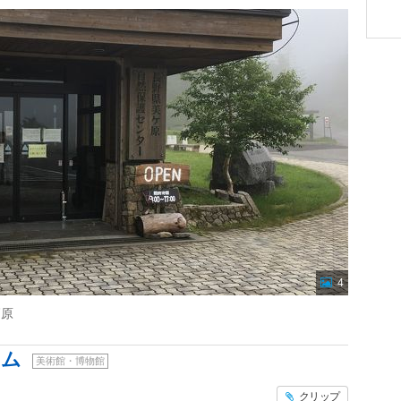
4
高原
アム
美術館・博物館
クリップ