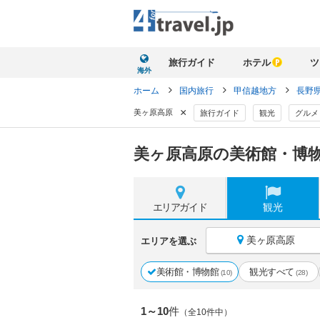
旅行ガイド
ホテル
ツ
海外
ホーム
国内旅行
甲信越地方
長野
×
美ヶ原高原
旅行ガイド
観光
グルメ
美ヶ原高原の美術館・博物
エリア
ガイド
観光
美ヶ原高原
エリアを選ぶ
美術館・博物館
観光すべて
(10)
(28)
1～10
件
（全10件中）