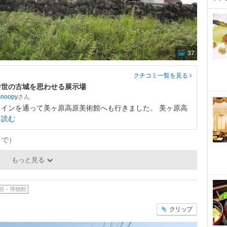
37
クチコミ一覧
を見る
中世の古城を思わせる展示場
snoopy
インを通って美ヶ原高原美術館へも行きました。 美ヶ原高
を読む
0まで）
もっと見る
館・博物館
クリップ