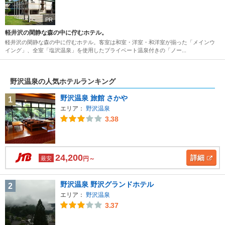
PR
軽井沢の閑静な森の中に佇むホテル。
軽井沢の閑静な森の中に佇むホテル。客室は和室・洋室・和洋室が揃った「メインウ
イング」、全室「塩沢温泉」を使用したプライベート温泉付きの「ノー...
野沢温泉の人気ホテルランキング
野沢温泉 旅館 さかや
1
エリア：
野沢温泉
3.38
24,200
詳細
最安
円～
野沢温泉 野沢グランドホテル
2
エリア：
野沢温泉
3.37