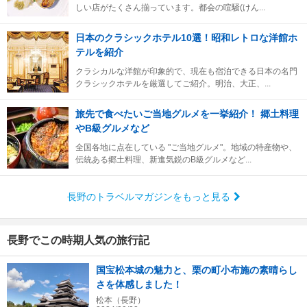
しい店がたくさん揃っています。都会の喧騒(けん...
日本のクラシックホテル10選！昭和レトロな洋館ホ
テルを紹介
クラシカルな洋館が印象的で、現在も宿泊できる日本の名門
クラシックホテルを厳選してご紹介。明治、大正、...
旅先で食べたいご当地グルメを一挙紹介！ 郷土料理
やB級グルメなど
全国各地に点在している "ご当地グルメ"。地域の特産物や、
伝統ある郷土料理、新進気鋭のB級グルメなど...
長野のトラベルマガジンをもっと見る
長野でこの時期人気の旅行記
国宝松本城の魅力と、栗の町小布施の素晴らし
さを体感しました！
松本（長野）