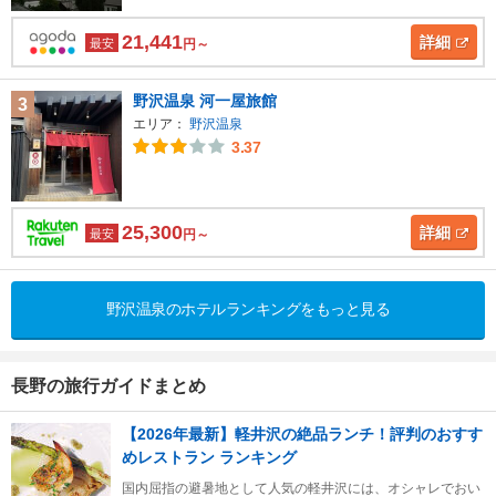
21,441
詳細
最安
円～
野沢温泉 河一屋旅館
3
エリア：
野沢温泉
3.37
25,300
詳細
最安
円～
野沢温泉のホテルランキングをもっと見る
長野の旅行ガイドまとめ
【2026年最新】軽井沢の絶品ランチ！評判のおすす
めレストラン ランキング
国内屈指の避暑地として人気の軽井沢には、オシャレでおい