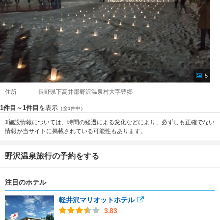
5
住所
長野県下高井郡野沢温泉村大字豊郷
1件目～1件目
を表示
（全1件中）
※施設情報については、時間の経過による変化などにより、必ずしも正確でない
情報が当サイトに掲載されている可能性もあります。
野沢温泉旅行の予約をする
注目のホテル
軽井沢マリオットホテル
3.83