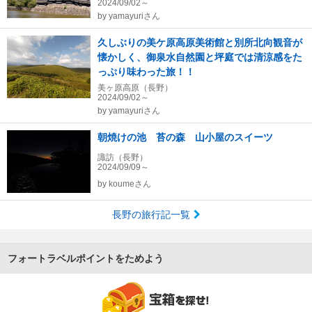
2024/09/02～
by
yamayuriさん
久しぶりの美ケ原高原美術館と別所北向観音が
懐かしく、御泉水自然園と坪庭では清涼感をた
っぷり味わった旅！！
美ヶ原高原（長野）
2024/09/02～
by
yamayuriさん
朝焼けの池 苔の森 山小屋のスイーツ
諏訪（長野）
2024/09/09～
by
koumeさん
長野の旅行記一覧
フォートラベルポイントをためよう