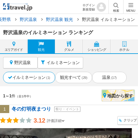
ログイン
新規登録
検索
MENU
長野県
野沢温泉
野沢温泉 観光
野沢温泉 イルミネーション
野沢温泉のイルミネーション ランキング
エリア
ガイド
観光
グルメ
ショッピング
ホテル
野沢温泉
イルミネーション
イルミネーション
観光すべて
温泉
(1)
(29)
(17)
地図
から探す
1～1
件
（全1件中）
冬の灯明夜まつり
1
祭り・イベント
3.12
クリップ
評価詳細