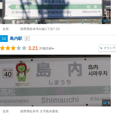
7
住所
長野県松本市白板1丁目7-23
島内駅
14
駅
3.21
クリップ
評価詳細
3
住所
長野県松本市 大字島内青島