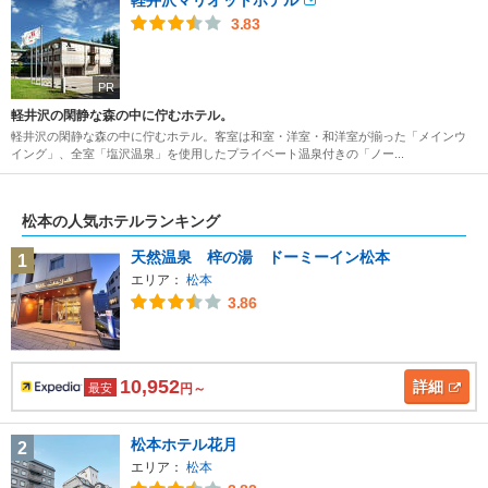
軽井沢マリオットホテル
3.83
PR
軽井沢の閑静な森の中に佇むホテル。
軽井沢の閑静な森の中に佇むホテル。客室は和室・洋室・和洋室が揃った「メインウ
イング」、全室「塩沢温泉」を使用したプライベート温泉付きの「ノー...
松本の人気ホテルランキング
天然温泉 梓の湯 ドーミーイン松本
1
エリア：
松本
3.86
10,952
詳細
最安
円～
松本ホテル花月
2
エリア：
松本