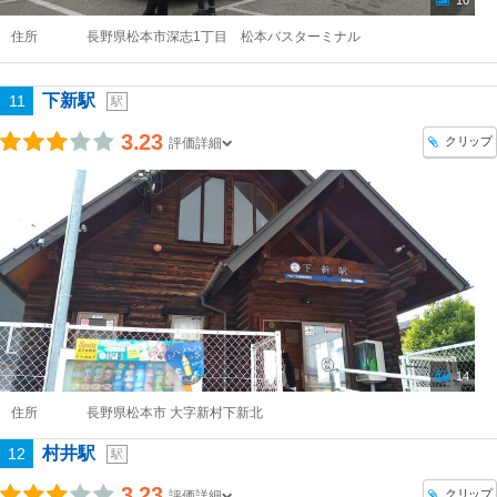
10
住所
長野県松本市深志1丁目 松本バスターミナル
下新駅
11
駅
3.23
クリップ
評価詳細
14
住所
長野県松本市 大字新村下新北
村井駅
12
駅
3.23
クリップ
評価詳細