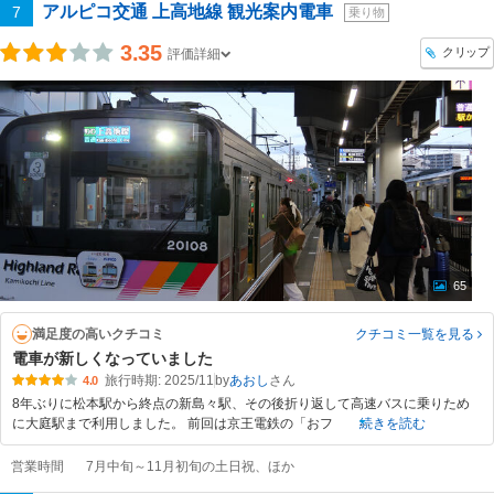
アルピコ交通 上高地線 観光案内電車
7
乗り物
3.35
クリップ
評価詳細
65
満足度の高いクチコミ
クチコミ一覧
を見る
電車が新しくなっていました
旅行時期: 2025/11
by
あおし
4.0
8年ぶりに松本駅から終点の新島々駅、その後折り返して高速バスに乗りため
に大庭駅まで利用しました。 前回は京王電鉄の「おフ
続きを読む
営業時間
7月中旬～11月初旬の土日祝、ほか