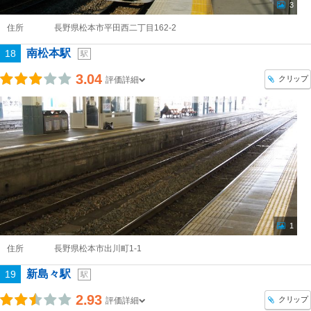
3
住所
長野県松本市平田西二丁目162-2
南松本駅
18
駅
3.04
クリップ
評価詳細
1
住所
長野県松本市出川町1-1
新島々駅
19
駅
2.93
クリップ
評価詳細