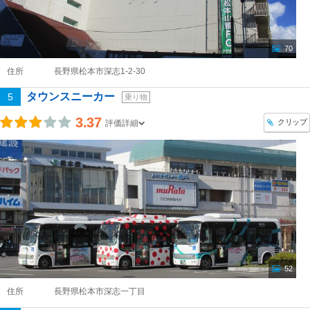
70
住所
長野県松本市深志1-2-30
タウンスニーカー
5
乗り物
3.37
クリップ
評価詳細
52
住所
長野県松本市深志一丁目