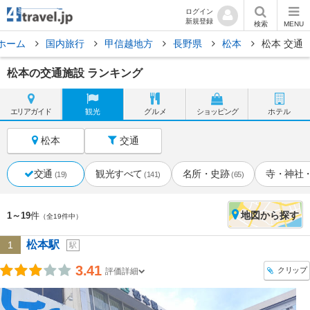
ログイン
新規登録
検索
MENU
ホーム
国内旅行
甲信越地方
長野県
松本
松本 交通
松本の交通施設 ランキング
エリア
ガイド
観光
グルメ
ショッピング
ホテル
松本
交通
交通
観光すべて
名所・史跡
寺・神社
(19)
(141)
(65)
地図
から探す
1～19
件
（全19件中）
松本駅
1
駅
3.41
クリップ
評価詳細