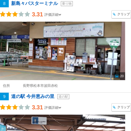
新島々バスターミナル
8
乗り物
3.31
クリップ
評価詳細
20
住所
長野県松本市波田赤松
道の駅 今井恵みの里
9
道の駅
3.31
クリップ
評価詳細