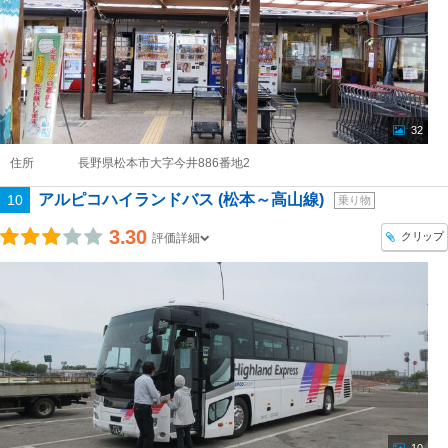
32
住所
長野県松本市大字今井886番地2
アルピコハイランドバス (松本～高山線)
10
乗り物
3.30
クリップ
評価詳細