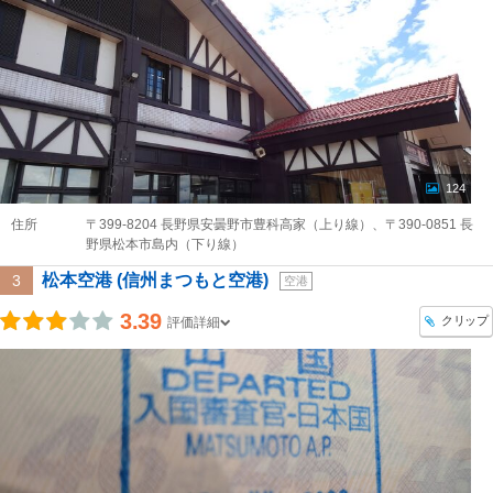
124
住所
〒399-8204 長野県安曇野市豊科高家（上り線）、〒390-0851 長
野県松本市島内（下り線）
松本空港 (信州まつもと空港)
3
空港
3.39
クリップ
評価詳細