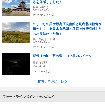
さを体感しました！
松本（長野）
2024/09/02～
by
yamayuriさん
久しぶりの美ケ原高原美術館と別所北向観音が
懐かしく、御泉水自然園と坪庭では清涼感をた
っぷり味わった旅！！
美ヶ原高原（長野）
2024/09/02～
by
yamayuriさん
朝焼けの池 苔の森 山小屋のスイーツ
諏訪（長野）
2024/09/09～
by
koumeさん
長野の旅行記一覧
フォートラベルポイントをためよう