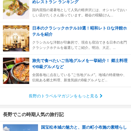
めレストラン ランキング
国内屈指の避暑地として人気の軽井沢には、オシャレでおい
しい店がたくさん揃っています。都会の喧騒(けん...
日本のクラシックホテル10選！昭和レトロな洋館ホ
テルを紹介
クラシカルな洋館が印象的で、現在も宿泊できる日本の名門
クラシックホテルを厳選してご紹介。明治、大正、...
旅先で食べたいご当地グルメを一挙紹介！ 郷土料理
やB級グルメなど
全国各地に点在している "ご当地グルメ"。地域の特産物や、
伝統ある郷土料理、新進気鋭のB級グルメなど...
長野のトラベルマガジンをもっと見る
長野でこの時期人気の旅行記
国宝松本城の魅力と、栗の町小布施の素晴らし