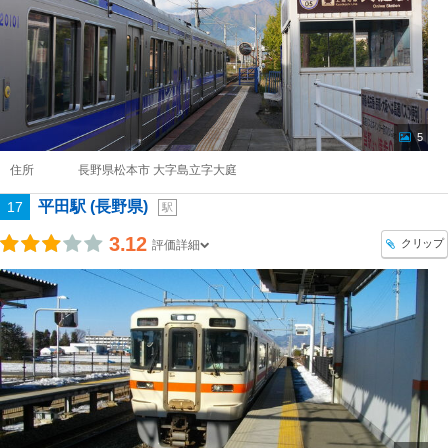
5
住所
長野県松本市 大字島立字大庭
平田駅 (長野県)
17
駅
3.12
クリップ
評価詳細