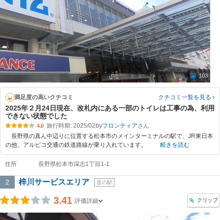
103
満足度の高いクチコミ
クチコミ一覧
を見る
2025年２月24日現在、改札内にある一部のトイレは工事の為、利用
できない状態でした
旅行時期: 2025/02
by
フロンティア
4.0
長野県の真ん中辺りに位置する松本市のメインターミナルの駅で、JR東日本
の他、アルピコ交通の鉄道路線が乗り入れています。
続きを読む
住所
長野県松本市深志1丁目1-1
梓川サービスエリア
2
道の駅
3.41
クリップ
評価詳細