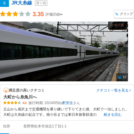
JR大糸線
6
乗り物
3.35
クリップ
評価詳細
57
満足度の高いクチコミ
クチコミ一覧
を見る
大町から糸魚川へ
旅行時期: 2024/05
by
釈安住
4.0
立山から扇沢まで交通機関を乗り継いで下りてきた後、大町で一泊しました。
大町は大糸線の起点です。南小谷までは東日本旅客鉄道の
続きを読む
住所
長野県松本市深志1丁目1-1