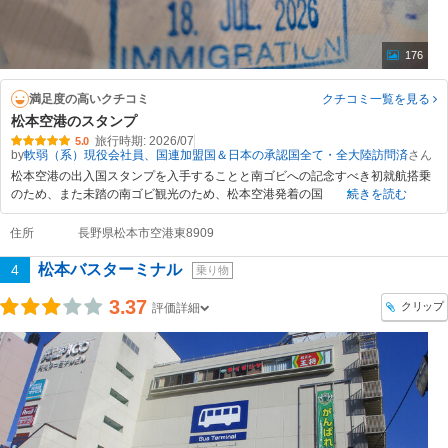
176
満足度の高いクチコミ
クチコミ一覧
を見る
松本空港のスタンプ
旅行時期: 2026/07
5.0
by
軟弱（系）現役会社員、国連加盟国＆日本の承認国全て・全大陸訪問済
松本空港の出入国スタンプを入手することと南ゴビへの記念すべき初就航搭乗
のため、また未踏の南ゴビ観光のため、松本空港発着の国
続きを読む
住所
長野県松本市空港東8909
松本バスターミナル
4
乗り物
3.37
クリップ
評価詳細