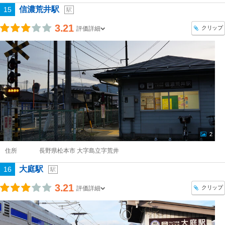
信濃荒井駅
15
駅
3.21
クリップ
評価詳細
2
住所
長野県松本市 大字島立字荒井
大庭駅
16
駅
3.21
クリップ
評価詳細