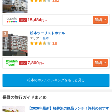
3.82
15,484
詳細
最安
円～
松本ツーリストホテル
3
エリア：
松本
3.8
7,800
詳細
最安
円～
松本のホテルランキングをもっと見る
長野の旅行ガイドまとめ
【2026年最新】軽井沢の絶品ランチ！評判のおすす