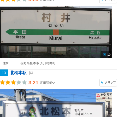
10
住所
長野県松本市 芳川村井町
北松本駅
13
駅
3.21
クリップ
評価詳細