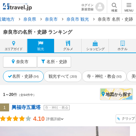
ログイン
新規登録
検索
MENU
近畿地方
奈良県
奈良市
奈良市 観光
奈良市 名所・史跡
奈良市の名所・史跡 ランキング
エリア
ガイド
観光
グルメ
ショッピング
ホテル
奈良市
名所・史跡
名所・史跡
観光すべて
寺・神社・教会
美
(94)
(269)
(90)
地図
から探す
1～20
件
（全94件中）
興福寺五重塔
1
寺・神社・教会
4.10
クリップ
評価詳細