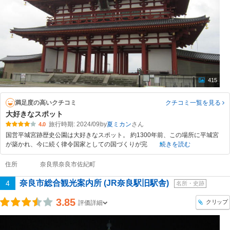
415
満足度の高いクチコミ
クチコミ一覧
を見る
大好きなスポット
旅行時期: 2024/09
by
夏ミカン
4.0
国営平城宮跡歴史公園は大好きなスポット。 約1300年前、この場所に平城宮
が築かれ、今に続く律令国家としての国づくりが完
続きを読む
住所
奈良県奈良市佐紀町
奈良市総合観光案内所 (JR奈良駅旧駅舎)
4
名所・史跡
3.85
クリップ
評価詳細