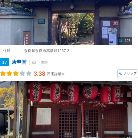
127
住所
奈良県奈良市高畑町1237-2
庚申堂
17
名所・史跡
3.38
クリップ
評価詳細