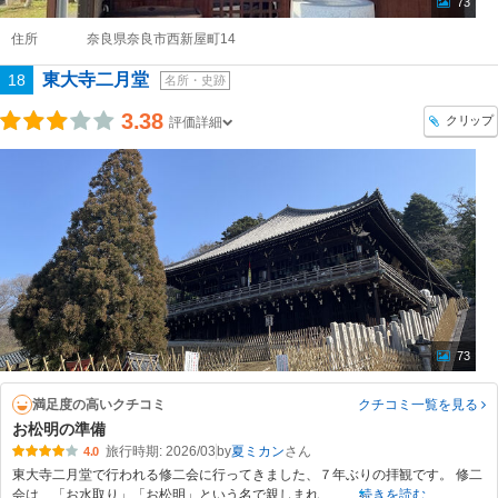
73
住所
奈良県奈良市西新屋町14
東大寺二月堂
18
名所・史跡
3.38
クリップ
評価詳細
73
満足度の高いクチコミ
クチコミ一覧
を見る
お松明の準備
旅行時期: 2026/03
by
夏ミカン
4.0
東大寺二月堂で行われる修二会に行ってきました、７年ぶりの拝観です。 修二
会は、「お水取り」「お松明」という名で親しまれ、
続きを読む