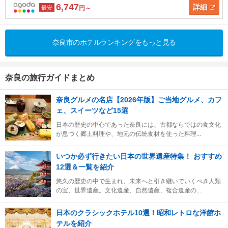
6,747
詳細
最安
円～
奈良市のホテルランキングをもっと見る
奈良の旅行ガイドまとめ
奈良グルメの名店【2026年版】ご当地グルメ、カフ
ェ、スイーツなど15選
日本の歴史の中心であった奈良には、古都ならではの食文化
が息づく郷土料理や、地元の伝統食材を使った料理...
いつか必ず行きたい日本の世界遺産特集！ おすすめ
12選＆一覧を紹介
悠久の歴史の中で生まれ、未来へと引き継いでいくべき人類
の宝、世界遺産。文化遺産、自然遺産、複合遺産の...
日本のクラシックホテル10選！昭和レトロな洋館ホ
テルを紹介