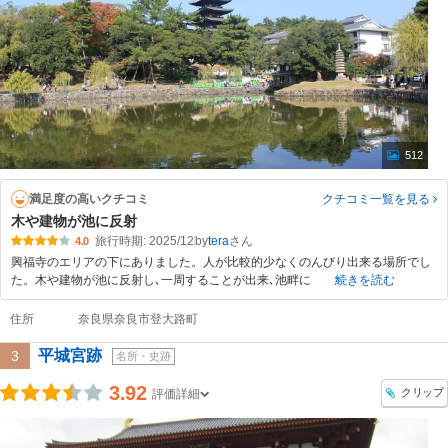
512
満足度の高いクチコミ
クチコミ一覧
を見る
木や建物が池に反射
旅行時期: 2025/12
by
tera
4.0
興福寺のエリアの下にありました。人が比較的少なくのんびり出来る場所でし
た。木や建物が池に反射し､一周することが出来､池畔に
続きを読む
住所
奈良県奈良市登大路町
平城宮跡
3
名所・史跡
3.92
クリップ
評価詳細