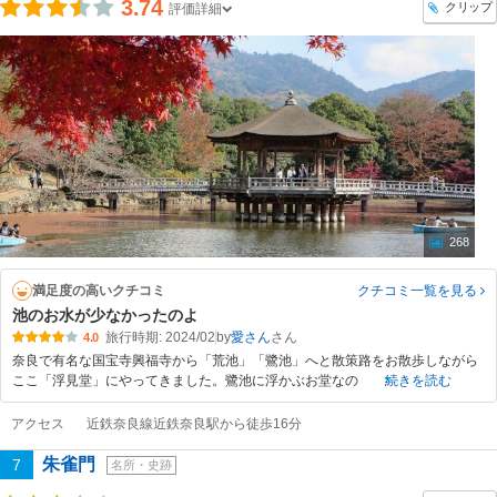
3.74
クリップ
評価詳細
268
満足度の高いクチコミ
クチコミ一覧
を見る
池のお水が少なかったのよ
旅行時期: 2024/02
by
愛さん
4.0
奈良で有名な国宝寺興福寺から「荒池」「鷺池」へと散策路をお散歩しながら
ここ「浮見堂」にやってきました。鷺池に浮かぶお堂なの
続きを読む
アクセス
近鉄奈良線近鉄奈良駅から徒歩16分
朱雀門
7
名所・史跡