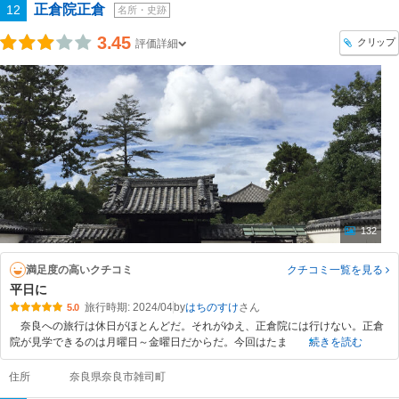
正倉院正倉
12
名所・史跡
3.45
クリップ
評価詳細
132
満足度の高いクチコミ
クチコミ一覧
を見る
平日に
旅行時期: 2024/04
by
はちのすけ
5.0
奈良への旅行は休日がほとんどだ。それがゆえ、正倉院には行けない。正倉
院が見学できるのは月曜日～金曜日だからだ。今回はたま
続きを読む
住所
奈良県奈良市雑司町