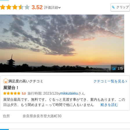
3.52
クリップ
評価詳細
175
満足度の高いクチコミ
クチコミ一覧
を見る
展望台！
旅行時期: 2023/12
by
mikkutakku
5.0
展望台最高です。無料です。ぐるっと見渡す事ができ、案内もあります。この
日は夕方、もう閉めますよ～って時間で他に人もいません
続きを読む
住所
奈良県奈良市登大路町30