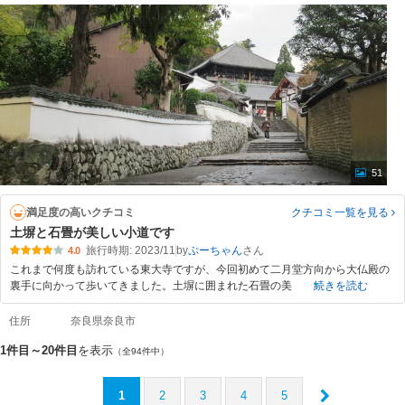
51
満足度の高いクチコミ
クチコミ一覧
を見る
土塀と石畳が美しい小道です
旅行時期: 2023/11
by
ぷーちゃん
4.0
これまで何度も訪れている東大寺ですが、今回初めて二月堂方向から大仏殿の
裏手に向かって歩いてきました。土塀に囲まれた石畳の美
続きを読む
住所
奈良県奈良市
1件目～20件目
を表示
（全94件中）
1
2
3
4
5