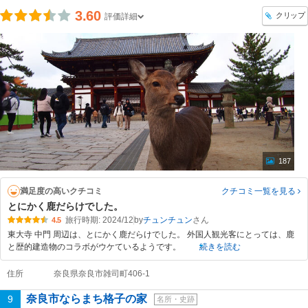
3.60
クリップ
評価詳細
187
満足度の高いクチコミ
クチコミ一覧
を見る
とにかく鹿だらけでした。
旅行時期: 2024/12
by
チュンチュン
4.5
東大寺 中門 周辺は、とにかく鹿だらけでした。 外国人観光客にとっては、鹿
と歴的建造物のコラボがウケているようです。
続きを読む
住所
奈良県奈良市雑司町406-1
奈良市ならまち格子の家
9
名所・史跡