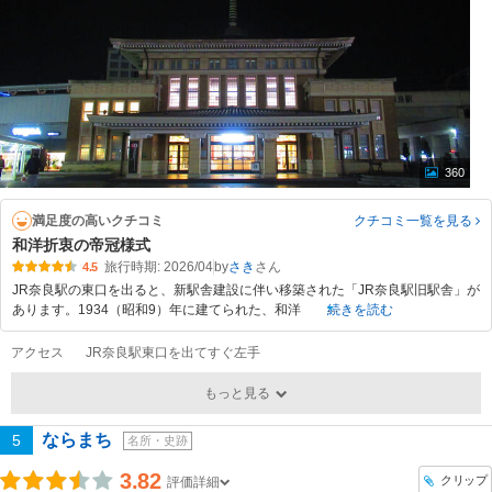
360
満足度の高いクチコミ
クチコミ一覧
を見る
和洋折衷の帝冠様式
旅行時期: 2026/04
by
さき
4.5
JR奈良駅の東口を出ると、新駅舎建設に伴い移築された「JR奈良駅旧駅舎」が
あります。1934（昭和9）年に建てられた、和洋
続きを読む
アクセス
JR奈良駅東口を出てすぐ左手
もっと見る
ならまち
5
名所・史跡
3.82
クリップ
評価詳細