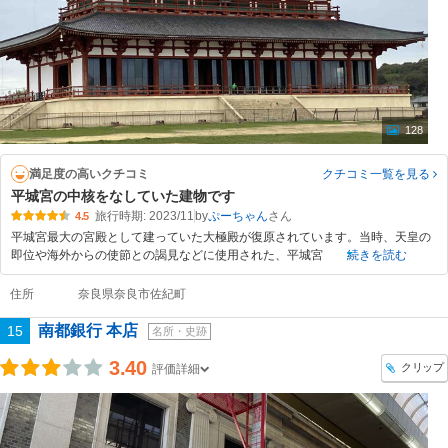
128
満足度の高いクチコミ
クチコミ一覧
を見る
平城宮の中核をなしていた建物です
旅行時期: 2023/11
by
ぷーちゃん
4.5
平城宮最大の宮殿として建っていた大極殿が復原されています。当時、天皇の
即位や海外からの使節との謁見などに使用された、平城宮
続きを読む
住所
奈良県奈良市佐紀町
南都銀行 本店
15
名所・史跡
3.40
クリップ
評価詳細