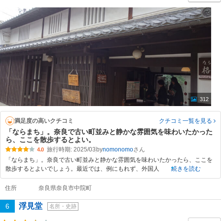
312
満足度の高いクチコミ
クチコミ一覧
を見る
「ならまち」。奈良で古い町並みと静かな雰囲気を味わいたかった
ら、ここを散歩するとよい。
旅行時期: 2025/03
by
nomonomo
4.0
「ならまち」。奈良で古い町並みと静かな雰囲気を味わいたかったら、ここを
散歩するとよいでしょう。最近では、例にもれず、外国人
続きを読む
住所
奈良県奈良市中院町
浮見堂
6
名所・史跡