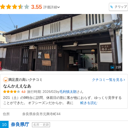
3.55
クリップ
評価詳細
218
満足度の高いクチコミ
クチコミ一覧
を見る
なんかええなあ
旅行時期: 2026/02
by
毛利慎太朗
4.0
2/21（土）の9時台に訪問、休前日の割に客が他におらず、ゆっくり見学する
ことができた。 オフシーズンだからか。 表に
続きを読む
住所
奈良県奈良市元興寺町44
奈良県庁
10
名所・史跡