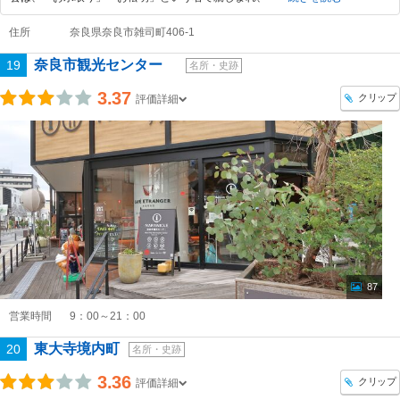
住所
奈良県奈良市雑司町406‐1
奈良市観光センター
19
名所・史跡
3.37
クリップ
評価詳細
87
営業時間
9：00～21：00
東大寺境内町
20
名所・史跡
3.36
クリップ
評価詳細