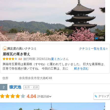
449
満足度の高いクチコミ
クチコミ一覧
を見る
屋根瓦の葺き替え
旅行時期: 2024/11
by
夏ミカン
4.0
興福寺五重塔は素屋根（すやね）に覆われてしまいました。 巨大な素屋根は、
圧巻で存在感が凄いですね。 今回の工事は、主に
続きを読む
住所
奈良県奈良市登大路町48
猿沢池
2
名所・史跡
4.04
クリップ
評価詳細