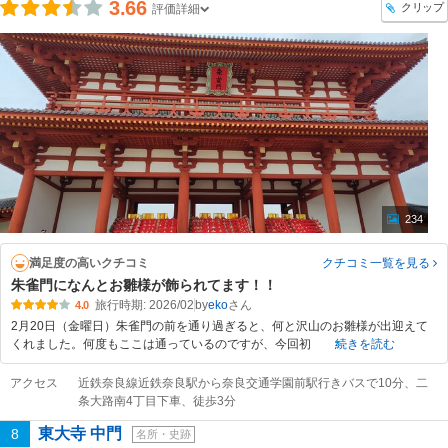
3.66
クリップ
評価詳細
234
満足度の高いクチコミ
クチコミ一覧
を見る
朱雀門になんとお雛様が飾られてます！！
旅行時期: 2026/02
by
eko
4.0
2月20日（金曜日）朱雀門の前を通り過ぎると、何と沢山のお雛様が出迎えて
くれました。何度もここは通っているのですが、今回初
続きを読む
アクセス
近鉄奈良線近鉄奈良駅から奈良交通学園前駅行きバスで10分、二
条大路南4丁目下車、徒歩3分
東大寺 中門
8
名所・史跡