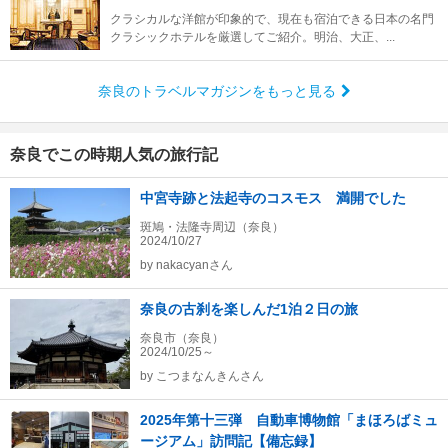
クラシカルな洋館が印象的で、現在も宿泊できる日本の名門
クラシックホテルを厳選してご紹介。明治、大正、...
奈良のトラベルマガジンをもっと見る
奈良でこの時期人気の旅行記
中宮寺跡と法起寺のコスモス 満開でした
斑鳩・法隆寺周辺（奈良）
2024/10/27
by
nakacyanさん
奈良の古刹を楽しんだ1泊２日の旅
奈良市（奈良）
2024/10/25～
by
こつまなんきんさん
2025年第十三弾 自動車博物館「まほろばミュ
ージアム」訪問記【備忘録】