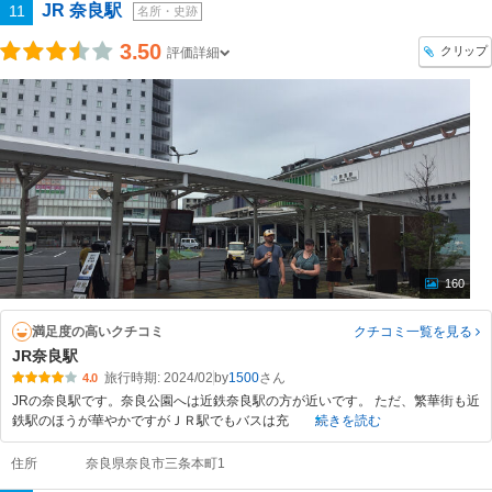
JR 奈良駅
11
名所・史跡
3.50
クリップ
評価詳細
160
満足度の高いクチコミ
クチコミ一覧
を見る
JR奈良駅
旅行時期: 2024/02
by
1500
4.0
JRの奈良駅です。奈良公園へは近鉄奈良駅の方が近いです。 ただ、繁華街も近
鉄駅のほうが華やかですがＪＲ駅でもバスは充
続きを読む
住所
奈良県奈良市三条本町1