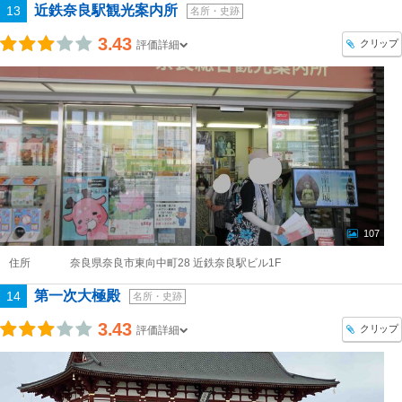
近鉄奈良駅観光案内所
13
名所・史跡
3.43
クリップ
評価詳細
107
住所
奈良県奈良市東向中町28 近鉄奈良駅ビル1F
第一次大極殿
14
名所・史跡
3.43
クリップ
評価詳細