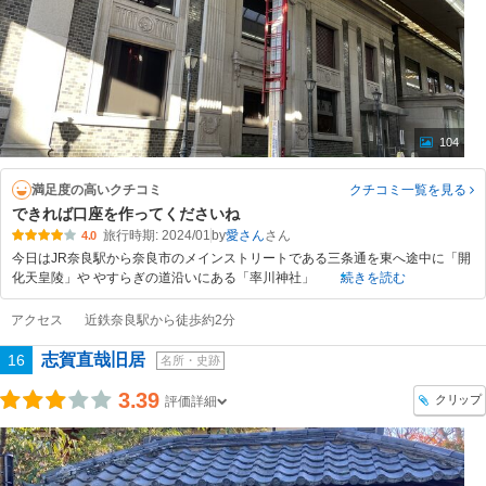
104
満足度の高いクチコミ
クチコミ一覧
を見る
できれば口座を作ってくださいね
旅行時期: 2024/01
by
愛さん
4.0
今日はJR奈良駅から奈良市のメインストリートである三条通を東へ途中に「開
化天皇陵」や やすらぎの道沿いにある「率川神社」
続きを読む
アクセス
近鉄奈良駅から徒歩約2分
志賀直哉旧居
16
名所・史跡
3.39
クリップ
評価詳細