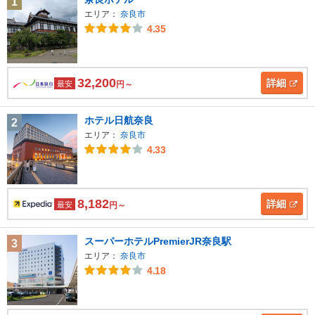
1
エリア：
奈良市
4.35
32,200
詳細
最安
円～
ホテル日航奈良
2
エリア：
奈良市
4.33
8,182
詳細
最安
円～
スーパーホテルPremierJR奈良駅
3
エリア：
奈良市
4.18