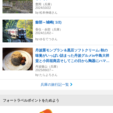
豊岡（兵庫）
2024/10/22
by
松本伸雄さん
餘部～城崎( 1/2)
香住・余部（兵庫）
2024/11/02～
by
ゆるてつさん
丹波栗モンブラン＆黒豆ソフトクリーム♪秋の
味覚がいっぱい詰まった丹波グルメin中島大祥
堂と小田垣商店そしてこの日から陶器にハマっ
た♪
丹波篠山（兵庫）
2025/09/27～
by
たらよろさん
兵庫の旅行記一覧
フォートラベルポイントをためよう