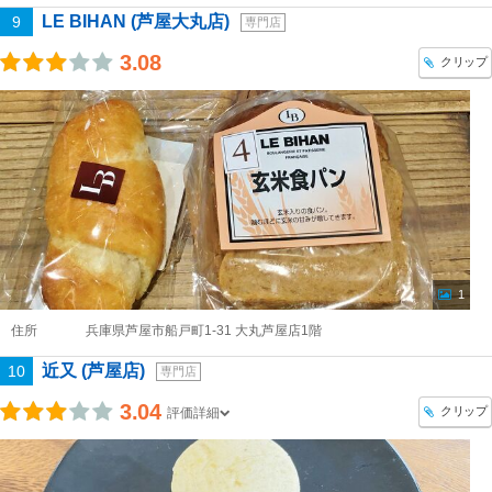
LE BIHAN (芦屋大丸店)
9
専門店
3.08
クリップ
1
住所
兵庫県芦屋市船戸町1-31 大丸芦屋店1階
近又 (芦屋店)
10
専門店
3.04
クリップ
評価詳細