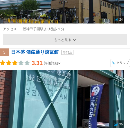
24
アクセス
阪神甲子園駅より徒歩１分
もっと見る
日本盛 酒蔵通り煉瓦館
3
専門店
3.31
クリップ
評価詳細
35