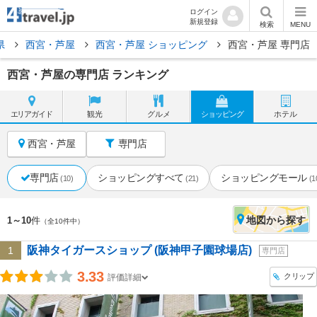
ログイン
新規登録
検索
MENU
県
西宮・芦屋
西宮・芦屋 ショッピング
西宮・芦屋 専門店
西宮・芦屋の専門店 ランキング
エリア
ガイド
観光
グルメ
ショッピング
ホテル
西宮・芦屋
専門店
専門店
ショッピングすべて
ショッピングモール
(10)
(21)
(1
地図
から探す
1～10
件
（全10件中）
阪神タイガースショップ (阪神甲子園球場店)
1
専門店
3.33
クリップ
評価詳細