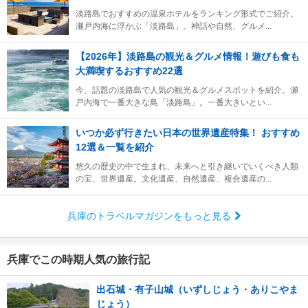
淡路島でおすすめの温泉ホテルをランキング形式でご紹介。
瀬戸内海に浮かぶ「淡路島」。神話や自然、グルメ...
【2026年】淡路島の観光＆グルメ情報！遊びも食も
大満喫するおすすめ22選
今、話題の淡路島で人気の観光＆グルメスポットを紹介。瀬
戸内海で一番大きな島「淡路島」。一番大きいとい...
いつか必ず行きたい日本の世界遺産特集！ おすすめ
12選＆一覧を紹介
悠久の歴史の中で生まれ、未来へと引き継いでいくべき人類
の宝、世界遺産。文化遺産、自然遺産、複合遺産の...
兵庫のトラベルマガジンをもっと見る
兵庫でこの時期人気の旅行記
出石城・有子山城（いずしじょう・ありこやま
じょう）