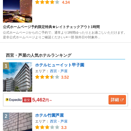
4.34
PR
公式ホームページ予約限定特典★レイトチェックアウト1時間
公式ホームページからのご予約で、通常より1時間ゆったりとお過ごしいただけます。
是非公式ホームページよりご確認ください♪※一部 除外日や対象外...
西宮・芦屋の人気ホテルランキング
ホテルヒューイット甲子園
1
エリア：
西宮・芦屋
3.52
5,462
詳細
最安
円～
ホテル竹園芦屋
2
エリア：
西宮・芦屋
3.3