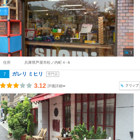
1
住所
兵庫県芦屋市松ノ内町４-８
ガレリ ミヒリ
7
専門店
3.12
クリップ
評価詳細