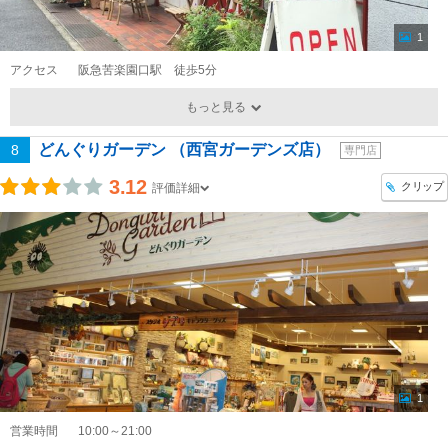
1
アクセス
阪急苦楽園口駅 徒歩5分
もっと見る
どんぐりガーデン （西宮ガーデンズ店）
8
専門店
3.12
クリップ
評価詳細
1
営業時間
10:00～21:00