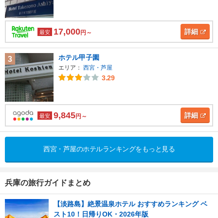
17,000
詳細
最安
円～
ホテル甲子園
3
エリア：
西宮・芦屋
3.29
9,845
詳細
最安
円～
西宮・芦屋のホテルランキングをもっと見る
兵庫の旅行ガイドまとめ
【淡路島】絶景温泉ホテル おすすめランキング ベ
スト10！日帰りOK・2026年版