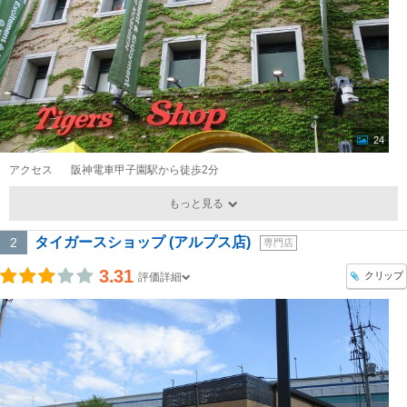
24
アクセス
阪神電車甲子園駅から徒歩2分
もっと見る
タイガースショップ (アルプス店)
2
専門店
3.31
クリップ
評価詳細