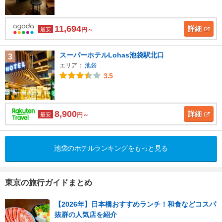
11,694
詳細
最安
円～
スーパーホテルLohas池袋駅北口
3
エリア：
池袋
3.5
8,900
詳細
最安
円～
池袋のホテルランキングをもっと見る
東京の旅行ガイドまとめ
【2026年】日本橋おすすめランチ！和食などコスパ
抜群の人気店を紹介