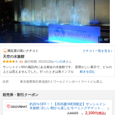
497
満足度の高いクチコミ
クチコミ一覧
を見る
天空の水族館
旅行時期: 2023/12
by
パンの木
4.0
サンシャイン60の施設内にある都会の水族館です。 昔懐かしい展示で、ビルの
上とは思えませんでした。行ったときは鳥インフル
続きを読む
住所
東京都豊島区東池袋3-1 ワールドインポートマートビル屋上
前売券・割引クーポン
約20％OFF！！【2026夏/WEB限定】サンシャイン
水族館 涼しい朝から楽しむモーニングチケット…
2,100
→
2,600円
円(税込)