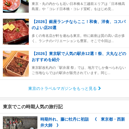
東京・丸の内からも近い日本橋＆三越前エリアは「日本橋高
島屋」や「コレド日本橋・コレド室町」をはじめ見...
【2026】銀座ランチならここ！和食、洋食、コスパ
のよい店20選
多くの有名店が軒を連ねる東京。特に銀座は質の高い店が多
く、ランチのバリエーションも豊富。そこで今回は...
【2026】東京駅で人気の駅弁12選！祭、大丸などの
おすすめを紹介
東京駅改札内の「駅弁屋 祭」では、地方でしか食べられない
ご当地ならではの駅弁が販売されています。同じ...
東京のトラベルマガジンをもっと見る
東京でこの時期人気の旅行記
時期外れ、藤に牡丹に初詣 《 東京都・西新
井大師 》