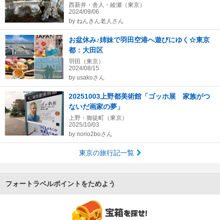
西新井・舎人・綾瀬（東京）
2024/09/06
by
ねんきん老人さん
お盆休み♪姉妹で羽田空港へ遊びにゆく☆東京
都：大田区
羽田（東京）
2024/08/15
by
usakoさん
20251003上野都美術館「ゴッホ展 家族がつ
ないだ画家の夢」
上野・御徒町（東京）
2025/10/03
by
norio2boさん
東京の旅行記一覧
フォートラベルポイントをためよう