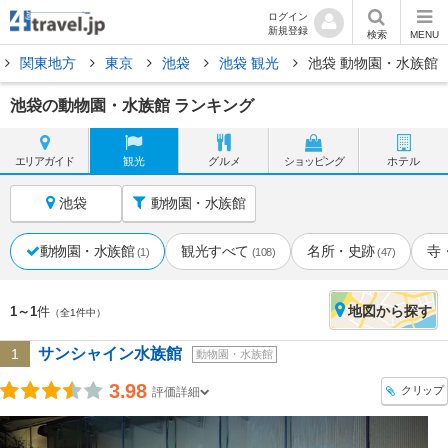
ログイン
新規登録
検索
MENU
関東地方
東京
池袋
池袋 観光
池袋 動物園・水族館
池袋の動物園・水族館 ランキング
エリア
ガイド
観光
グルメ
ショッピング
ホテル
池袋
動物園・水族館
動物園・水族館
観光すべて
名所・史跡
寺
(1)
(108)
(47)
地図
から探す
1～1
件
（全1件中）
サンシャイン水族館
1
動物園・水族館
3.98
クリップ
評価詳細