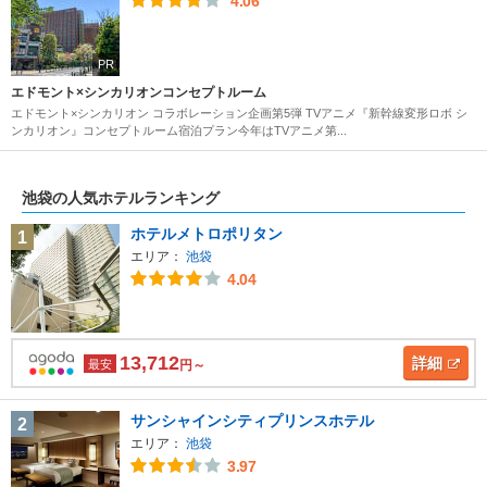
4.06
PR
エドモント×シンカリオンコンセプトルーム
エドモント×シンカリオン コラボレーション企画第5弾 TVアニメ『新幹線変形ロボ シ
ンカリオン』コンセプトルーム宿泊プラン今年はTVアニメ第...
池袋の人気ホテルランキング
ホテルメトロポリタン
1
エリア：
池袋
4.04
13,712
詳細
最安
円～
サンシャインシティプリンスホテル
2
エリア：
池袋
3.97