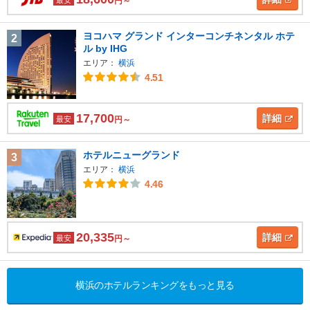
円～
ヨコハマ グランド インターコンチネンタル ホテ
2
ル by IHG
エリア：
横浜
4.51
17,700
詳細
最安
円～
ホテルニューグランド
3
エリア：
横浜
4.46
20,335
詳細
最安
円～
横浜のホテルランキングをもっと見る