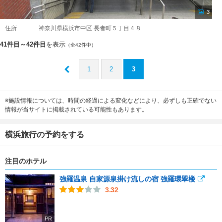
3
住所
神奈川県横浜市中区 長者町５丁目４８
41件目～42件目
を表示
（全42件中）
1
2
3
※施設情報については、時間の経過による変化などにより、必ずしも正確でない
情報が当サイトに掲載されている可能性もあります。
横浜旅行の予約をする
注目のホテル
強羅温泉 自家源泉掛け流しの宿 強羅環翠楼
3.32
PR