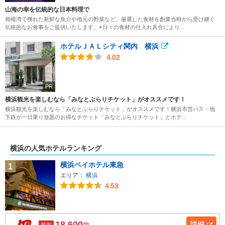
山海の幸を伝統的な日本料理で
相模湾で獲れた新鮮な魚介や地元の野菜など、厳選した食材を創業当時から受け継ぐ
伝統的なお食事をご提供いたします。※日々の食材の仕入れ具合により...
ホテルＪＡＬシティ関内 横浜
4.02
PR
横浜観光を楽しむなら「みなとぶらりチケット」がオススメです！
横浜観光を楽しむなら「みなとぶらりチケット」がオススメです！横浜市営バス・地
下鉄が一日乗り放題のお得なチケット「みなとぶらりチケット」とホテ...
横浜の人気ホテルランキング
横浜ベイホテル東急
1
エリア：
横浜
4.53
18,600
詳細
最安