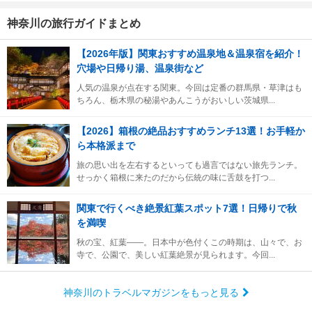
神奈川の旅行ガイドまとめ
【2026年版】関東おすすめ温泉地＆温泉宿を紹介！
穴場や日帰り湯、温泉街など
人気の温泉が点在する関東。今回は定番の群馬県・草津はも
ちろん、栃木県の秘湯やあんこうがおいしい茨城県...
【2026】箱根の絶品おすすめランチ13選！お手軽か
ら本格派まで
旅の思い出を左右するといっても過言ではない旅先ランチ。
せっかく箱根に来たのだから伝統の味に舌鼓を打つ...
関東で行くべき絶景紅葉スポット7選！日帰りで秋
を満喫
秋の宝、紅葉――。日本中が色付くこの時期は、山々で、お
寺で、公園で、美しい紅葉絶景が見られます。今回...
神奈川のトラベルマガジンをもっと見る