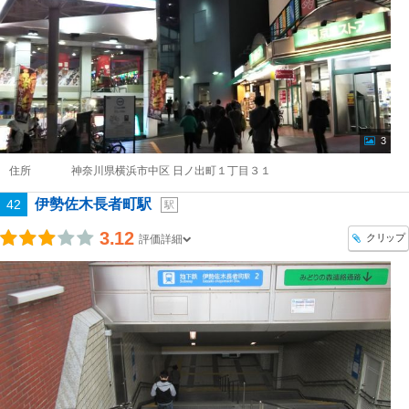
3
住所
神奈川県横浜市中区 日ノ出町１丁目３１
伊勢佐木長者町駅
42
駅
3.12
クリップ
評価詳細