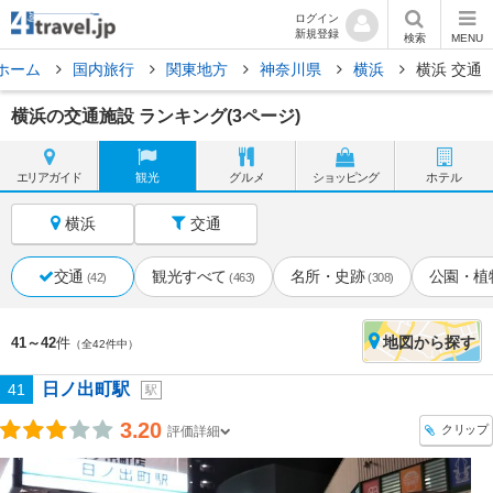
ログイン
新規登録
検索
MENU
ホーム
国内旅行
関東地方
神奈川県
横浜
横浜 交通
横浜の交通施設 ランキング(3ページ)
エリア
ガイド
観光
グルメ
ショッピング
ホテル
横浜
交通
交通
観光すべて
名所・史跡
公園・植
(42)
(463)
(308)
地図
から探す
41～42
件
（全42件中）
日ノ出町駅
41
駅
3.20
クリップ
評価詳細