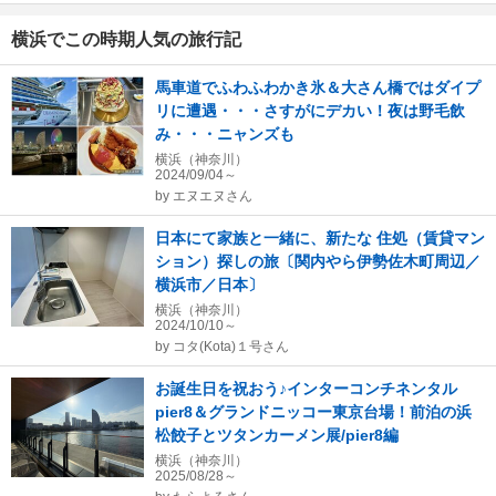
横浜でこの時期人気の旅行記
馬車道でふわふわかき氷＆大さん橋ではダイプ
リに遭遇・・・さすがにデカい！夜は野毛飲
み・・・ニャンズも
横浜（神奈川）
2024/09/04～
by
エヌエヌさん
日本にて家族と一緒に、新たな 住処（賃貸マン
ション）探しの旅〔関内やら伊勢佐木町周辺／
横浜市／日本〕
横浜（神奈川）
2024/10/10～
by
コタ(Kota)１号さん
お誕生日を祝おう♪インターコンチネンタル
pier8＆グランドニッコー東京台場！前泊の浜
松餃子とツタンカーメン展/pier8編
横浜（神奈川）
2025/08/28～