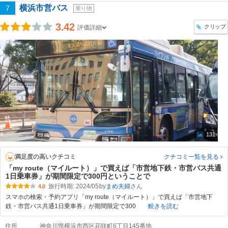
横浜市営バス
7
乗り物
3.42
クリップ
評価詳細
131
満足度の高いクチコミ
クチコミ一覧
を見る
「my route（マイルート）」で買えば「市営地下鉄・市営バス共通
1日乗車券」が期間限定で300円ということで
旅行時期: 2024/05
by
まめ夫婦
4.0
スマホの検索・予約アプリ「my route（マイルート）」で買えば「市営地下
鉄・市営バス共通1日乗車券」が期間限定で300
続きを読む
住所
神奈川県横浜市西区花咲町6丁目145番地