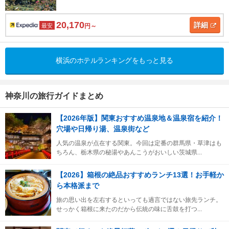
20,170
詳細
最安
円～
横浜のホテルランキングをもっと見る
神奈川の旅行ガイドまとめ
【2026年版】関東おすすめ温泉地＆温泉宿を紹介！
穴場や日帰り湯、温泉街など
人気の温泉が点在する関東。今回は定番の群馬県・草津はも
ちろん、栃木県の秘湯やあんこうがおいしい茨城県...
【2026】箱根の絶品おすすめランチ13選！お手軽か
ら本格派まで
旅の思い出を左右するといっても過言ではない旅先ランチ。
せっかく箱根に来たのだから伝統の味に舌鼓を打つ...