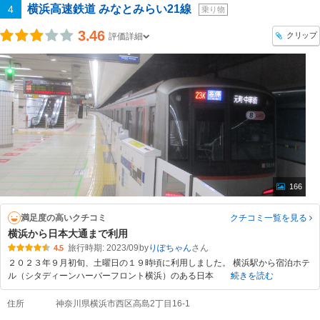
横浜高速鉄道 みなとみらい21線
4
乗り物
3.46
クリップ
評価詳細
166
満足度の高いクチコミ
クチコミ一覧
を見る
横浜から日本大通まで利用
旅行時期: 2023/09
by
りぽちゃん
4.5
２０２３年９月初旬、土曜日の１９時頃に利用しました。 横浜駅から宿泊ホテ
ル（シタディーンハーバーフロント横浜）のある日本
続きを読む
住所
神奈川県横浜市西区高島2丁目16-1