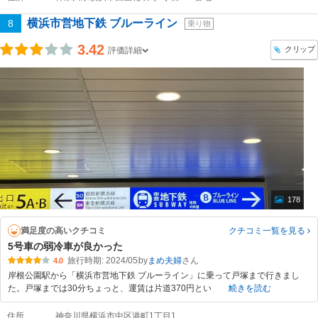
横浜市営地下鉄 ブルーライン
8
乗り物
3.42
クリップ
評価詳細
178
満足度の高いクチコミ
クチコミ一覧
を見る
5号車の弱冷車が良かった
旅行時期: 2024/05
by
まめ夫婦
4.0
岸根公園駅から「横浜市営地下鉄 ブルーライン」に乗って戸塚まで行きまし
た。戸塚までは30分ちょっと、運賃は片道370円とい
続きを読む
住所
神奈川県横浜市中区港町1丁目1