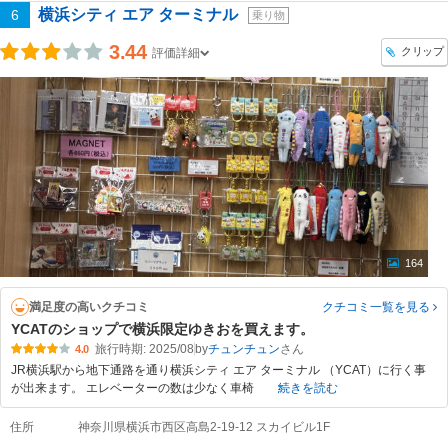
横浜シティ エア ターミナル
6
乗り物
3.44
クリップ
評価詳細
164
満足度の高いクチコミ
クチコミ一覧
を見る
YCATのショップで横浜限定ゆきおを買えます。
旅行時期: 2025/08
by
チュンチュン
4.0
JR横浜駅から地下通路を通り横浜シティ エア ターミナル （YCAT）に行く事
が出来ます。 エレベーターの数は少なく車椅
続きを読む
住所
神奈川県横浜市西区高島2-19-12 スカイビル1F