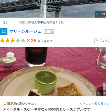
113
住所
神奈川県横浜市中区海岸通１丁目
マリーンルージュ
12
乗り物
3.35
クリップ
評価詳細
54
満足度の高いクチコミ
クチコミ一覧
を見る
ティークルーズケーキ付なら4000円とリーズナブルです