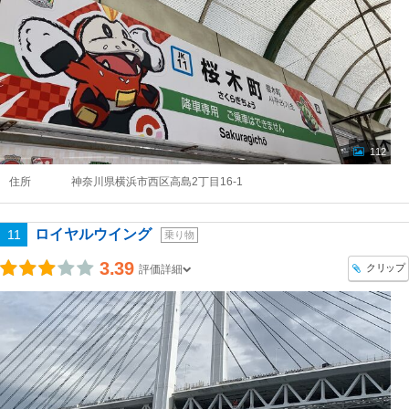
112
住所
神奈川県横浜市西区高島2丁目16-1
ロイヤルウイング
11
乗り物
3.39
クリップ
評価詳細