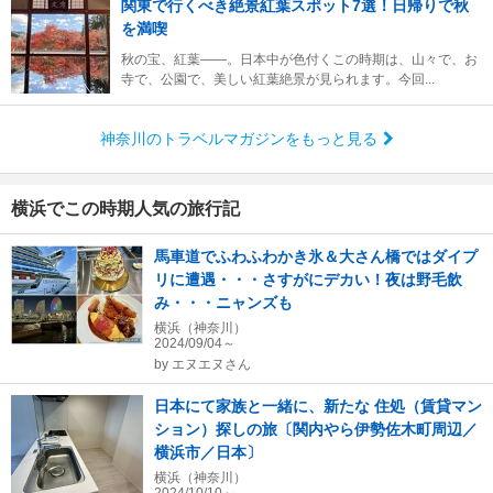
関東で行くべき絶景紅葉スポット7選！日帰りで秋
を満喫
秋の宝、紅葉――。日本中が色付くこの時期は、山々で、お
寺で、公園で、美しい紅葉絶景が見られます。今回...
神奈川のトラベルマガジンをもっと見る
横浜でこの時期人気の旅行記
馬車道でふわふわかき氷＆大さん橋ではダイプ
リに遭遇・・・さすがにデカい！夜は野毛飲
み・・・ニャンズも
横浜（神奈川）
2024/09/04～
by
エヌエヌさん
日本にて家族と一緒に、新たな 住処（賃貸マン
ション）探しの旅〔関内やら伊勢佐木町周辺／
横浜市／日本〕
横浜（神奈川）