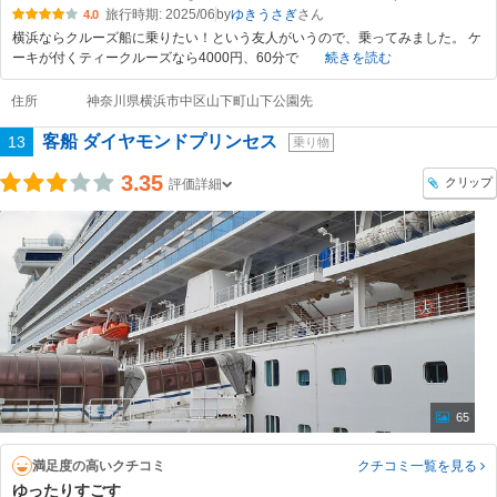
旅行時期: 2025/06
by
ゆきうさぎ
4.0
横浜ならクルーズ船に乗りたい！という友人がいうので、乗ってみました。 ケ
ーキが付くティークルーズなら4000円、60分で
続きを読む
住所
神奈川県横浜市中区山下町山下公園先
客船 ダイヤモンドプリンセス
13
乗り物
3.35
クリップ
評価詳細
65
満足度の高いクチコミ
クチコミ一覧
を見る
ゆったりすごす