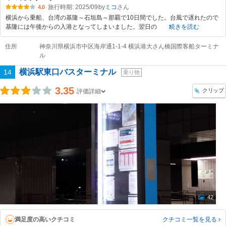
旅行時期: 2025/09
by
ミコ
4.0
横浜から乗船、台湾の基隆～石垣島～那覇で10日間でした。台風で遅れたので
基隆には午後からの入港となってしまいました。翌日の
続きを読む
住所
神奈川県横浜市中区海岸通1-1-4 横浜港大さん橋国際客船ターミナ
ル
横浜駅東口バスターミナル
14
乗り物
3.35
クリップ
評価詳細
42
満足度の高いクチコミ
クチコミ一覧
を見る