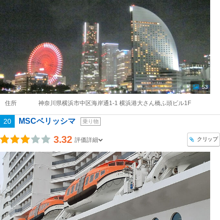
53
住所
神奈川県横浜市中区海岸通1-1 横浜港大さん橋ふ頭ビル1F
MSCベリッシマ
20
乗り物
3.32
クリップ
評価詳細