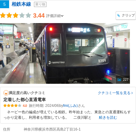
相鉄本線
5
乗り物
3.44
クリップ
評価詳細
227
満足度の高いクチコミ
クチコミ一覧
を見る
定着した都心直通電車
旅行時期: 2024/06
by
fmi(ふみ)
4.0
ネービー色の編成が増えている相鉄。昨年始まった、東急との直通運転もす
っかり定着し、利用者も増加している。 二俣川駅と
続きを読む
住所
神奈川県横浜市西区高島2丁目16-1