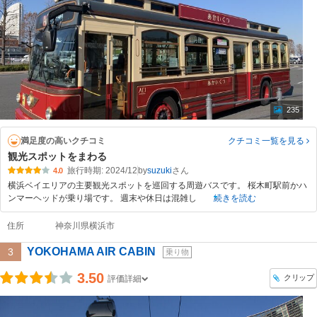
235
満足度の高いクチコミ
クチコミ一覧
を見る
観光スポットをまわる
旅行時期: 2024/12
by
suzuki
4.0
横浜ベイエリアの主要観光スポットを巡回する周遊バスです。 桜木町駅前かハ
ンマーヘッドが乗り場です。 週末や休日は混雑し
続きを読む
住所
神奈川県横浜市
YOKOHAMA AIR CABIN
3
乗り物
3.50
クリップ
評価詳細