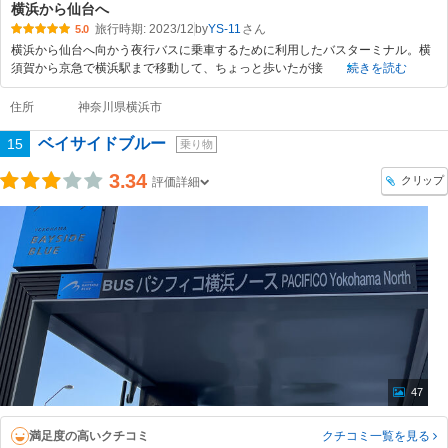
横浜から仙台へ
旅行時期: 2023/12
by
YS-11
5.0
横浜から仙台へ向かう夜行バスに乗車するために利用したバスターミナル。横
須賀から京急で横浜駅まで移動して、ちょっと歩いたが接
続きを読む
住所
神奈川県横浜市
ベイサイドブルー
15
乗り物
3.34
クリップ
評価詳細
47
満足度の高いクチコミ
クチコミ一覧
を見る