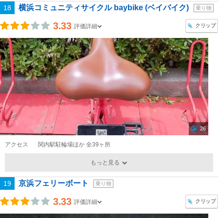
横浜コミュニティサイクル baybike (ベイバイク)
18
乗り物
3.33
クリップ
評価詳細
26
アクセス
関内駅駐輪場ほか 全39ヶ所
もっと見る
京浜フェリーボート
19
乗り物
3.33
クリップ
評価詳細