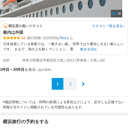
38
満足度の高いクチコミ
クチコミ一覧
を見る
船内は外国
旅行時期: 2025/05
by
Teru
5.0
日本発着している客船では、一番大きい船。 世界では５番目に大きい船らしい
です。 まるで、海の上を動くマンション。 乗
続きを読む
住所
神奈川県横浜市鶴見区大黒ふ頭12 (寄港地：大黒ふ頭)
1件目～20件目
を表示
（全27件中）
1
2
※施設情報については、時間の経過による変化などにより、必ずしも正確でない
情報が当サイトに掲載されている可能性もあります。
横浜旅行の予約をする