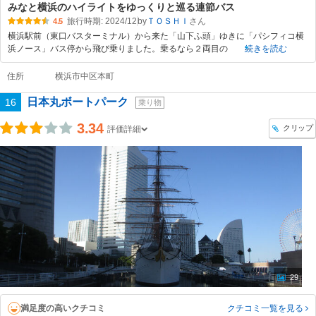
みなと横浜のハイライトをゆっくりと巡る連節バス
旅行時期: 2024/12
by
ＴＯＳＨＩ
4.5
横浜駅前（東口バスターミナル）から来た「山下ふ頭」ゆきに「パシフィコ横
浜ノース」バス停から飛び乗りました。乗るなら２両目の
続きを読む
住所
横浜市中区本町
日本丸ボートパーク
16
乗り物
3.34
クリップ
評価詳細
29
満足度の高いクチコミ
クチコミ一覧
を見る