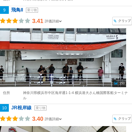
飛鳥II
9
乗り物
3.41
クリップ
評価詳細
150
住所
神奈川県横浜市中区海岸通1-1-4 横浜港大さん橋国際客船ターミナ
ル
JR根岸線
10
乗り物
3.40
クリップ
評価詳細