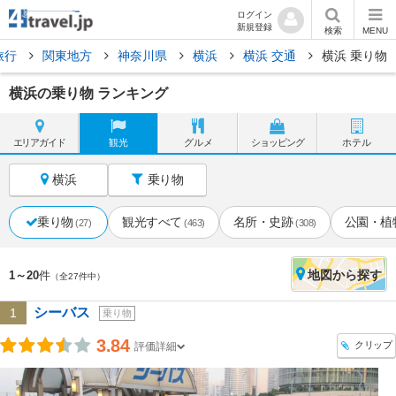
ログイン
新規登録
検索
MENU
旅行
関東地方
神奈川県
横浜
横浜 交通
横浜 乗り物
横浜の乗り物 ランキング
エリア
ガイド
観光
グルメ
ショッピング
ホテル
横浜
乗り物
乗り物
観光すべて
名所・史跡
公園・植
(27)
(463)
(308)
地図
から探す
1～20
件
（全27件中）
シーバス
1
乗り物
3.84
クリップ
評価詳細