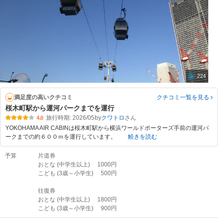
224
満足度の高いクチコミ
クチコミ一覧
を見る
桜木町駅から運河パークまでを運行
旅行時期: 2026/05
by
クワトロ
4.0
YOKOHAMA AIR CABINは桜木町駅から横浜ワールドポーターズ手前の運河パ
ークまでの約６００ｍを運行しています。
続きを読む
予算
片道券
おとな (中学生以上) 1000円
こども (3歳～小学生) 500円
往復券
おとな (中学生以上) 1800円
こども (3歳～小学生) 900円