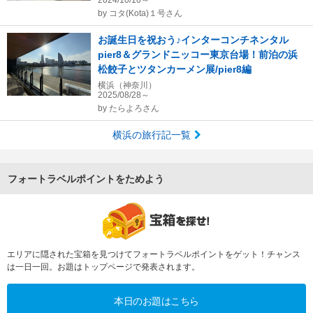
2024/10/10～
by
コタ(Kota)１号さん
お誕生日を祝おう♪インターコンチネンタル
pier8＆グランドニッコー東京台場！前泊の浜
松餃子とツタンカーメン展/pier8編
横浜（神奈川）
2025/08/28～
by
たらよろさん
横浜の旅行記一覧
フォートラベルポイントをためよう
エリアに隠された宝箱を見つけてフォートラベルポイントをゲット！チャンス
は一日一回。お題はトップページで発表されます。
本日のお題はこちら