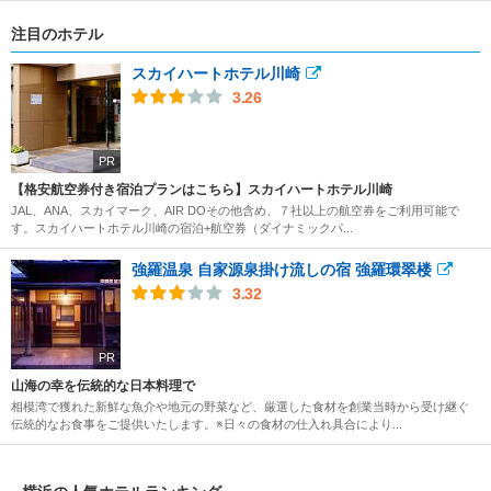
注目のホテル
スカイハートホテル川崎
3.26
PR
【格安航空券付き宿泊プランはこちら】スカイハートホテル川崎
JAL、ANA、スカイマーク、AIR DOその他含め、７社以上の航空券をご利用可能で
す。スカイハートホテル川崎の宿泊+航空券（ダイナミックパ...
強羅温泉 自家源泉掛け流しの宿 強羅環翠楼
3.32
PR
山海の幸を伝統的な日本料理で
相模湾で獲れた新鮮な魚介や地元の野菜など、厳選した食材を創業当時から受け継ぐ
伝統的なお食事をご提供いたします。※日々の食材の仕入れ具合により...