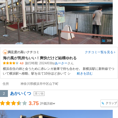
308
満足度の高いクチコミ
クチコミ一覧
を見る
海の風が気持ちいい！爽快だけど結構ゆれる
旅行時期: 2024/03
by
あーさー
4.0
横浜在住の姉と会うために赤レンガ倉庫で待ち合わせ。 新横浜駅に新幹線でつ
いて横浜駅へ移動、駅を出て10分ほど歩いて シ
続きを読む
住所
神奈川県横浜市中区山下町
あかいくつ
2
乗り物
3.75
クリップ
評価詳細