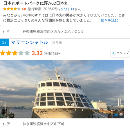
日本丸ボートパークに浮かぶ日本丸
旅行時期: 2026/05
by
クワトロ
4.0
みなとみらいの海のすぐそばに日本丸の勇姿が大きくそびえていました。まさ
に横浜にピッタリのそんな雰囲気を醸し出していました。
続きを読む
住所
神奈川県横浜市西区みなとみらい2-1-1
マリーンシャトル
17
乗り物
3.33
クリップ
評価詳細
49
住所
神奈川県横浜市中区山下町