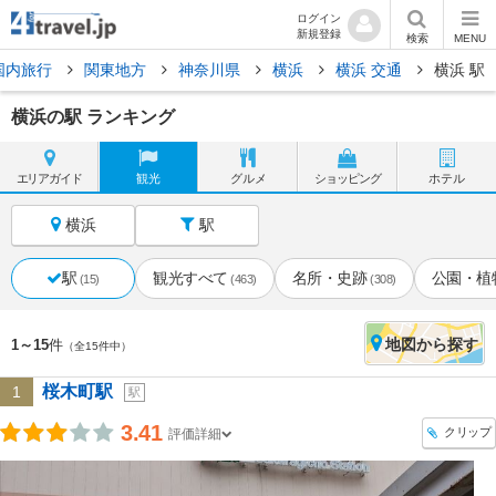
ログイン
新規登録
検索
MENU
国内旅行
関東地方
神奈川県
横浜
横浜 交通
横浜 駅
横浜の駅 ランキング
エリア
ガイド
観光
グルメ
ショッピング
ホテル
横浜
駅
駅
観光すべて
名所・史跡
公園・植
(15)
(463)
(308)
地図
から探す
1～15
件
（全15件中）
桜木町駅
1
駅
3.41
クリップ
評価詳細