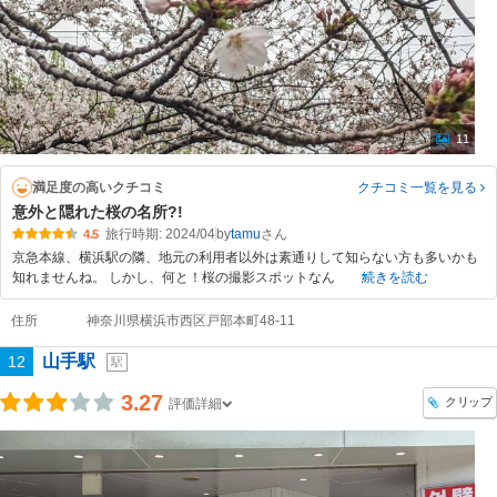
11
満足度の高いクチコミ
クチコミ一覧
を見る
意外と隠れた桜の名所?!
旅行時期: 2024/04
by
tamu
4.5
京急本線、横浜駅の隣、地元の利用者以外は素通りして知らない方も多いかも
知れませんね。 しかし、何と！桜の撮影スポットなん
続きを読む
住所
神奈川県横浜市西区戸部本町48-11
山手駅
12
駅
3.27
クリップ
評価詳細