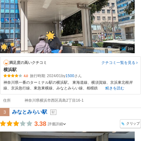
169
満足度の高いクチコミ
クチコミ一覧
を見る
横浜駅
旅行時期: 2024/01
by
1500
4.0
神奈川県一番のターミナル駅の横浜駅。 東海道線、横須賀線、京浜東北根岸
線、京浜急行線、東急東横線、みなとみらい線、相模鉄
続きを読む
住所
神奈川県横浜市西区高島2丁目16-1
みなとみらい駅
3
駅
3.38
クリップ
評価詳細