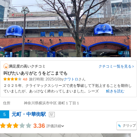
111
満足度の高いクチコミ
クチコミ一覧
を見る
叫びたいありがとうをどこまでも
旅行時期: 2025/10
by
クワトロ
4.0
２０２５年、クライマックスシリーズで虎を撃破して下剋上することを期待し
ていましたが、あっけなく終わってしまいました。シーズ
続きを読む
住所
神奈川県横浜市中区 港町１丁目１
元町・中華街駅
5
駅
3.36
クリップ
評価詳細