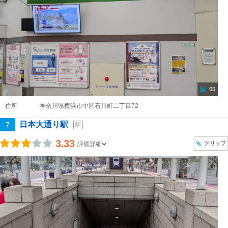
65
住所
神奈川県横浜市中区石川町二丁目72
日本大通り駅
7
駅
3.33
クリップ
評価詳細