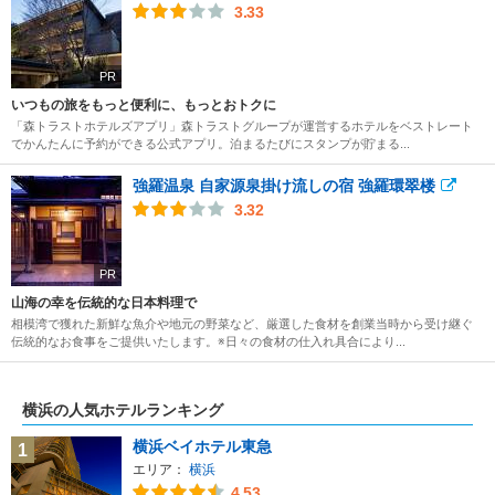
3.33
PR
いつもの旅をもっと便利に、もっとおトクに
「森トラストホテルズアプリ」森トラストグループが運営するホテルをベストレート
でかんたんに予約ができる公式アプリ。泊まるたびにスタンプが貯まる...
強羅温泉 自家源泉掛け流しの宿 強羅環翠楼
3.32
PR
山海の幸を伝統的な日本料理で
相模湾で獲れた新鮮な魚介や地元の野菜など、厳選した食材を創業当時から受け継ぐ
伝統的なお食事をご提供いたします。※日々の食材の仕入れ具合により...
横浜の人気ホテルランキング
横浜ベイホテル東急
1
エリア：
横浜
4.53