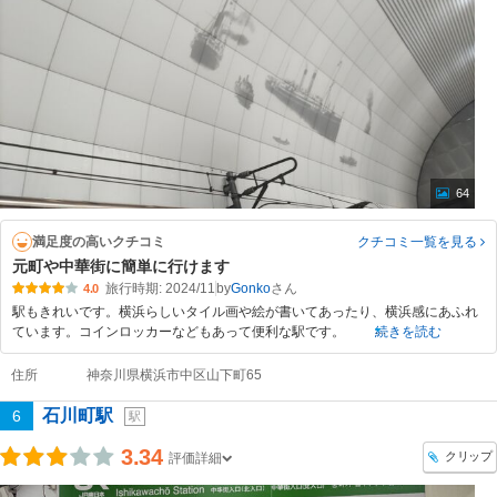
64
満足度の高いクチコミ
クチコミ一覧
を見る
元町や中華街に簡単に行けます
旅行時期: 2024/11
by
Gonko
4.0
駅もきれいです。横浜らしいタイル画や絵が書いてあったり、横浜感にあふれ
ています。コインロッカーなどもあって便利な駅です。
続きを読む
住所
神奈川県横浜市中区山下町65
石川町駅
6
駅
3.34
クリップ
評価詳細