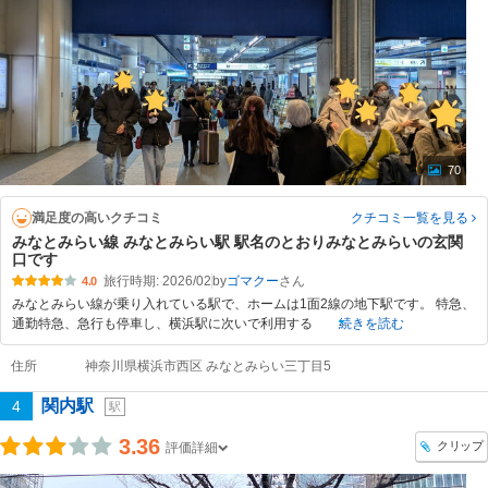
70
満足度の高いクチコミ
クチコミ一覧
を見る
みなとみらい線 みなとみらい駅 駅名のとおりみなとみらいの玄関
口です
旅行時期: 2026/02
by
ゴマクー
4.0
みなとみらい線が乗り入れている駅で、ホームは1面2線の地下駅です。 特急、
通勤特急、急行も停車し、横浜駅に次いで利用する
続きを読む
住所
神奈川県横浜市西区 みなとみらい三丁目5
関内駅
4
駅
3.36
クリップ
評価詳細