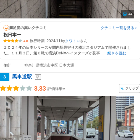
44
満足度の高いクチコミ
クチコミ一覧
を見る
祝日本一
旅行時期: 2024/11
by
クワトロ
4.0
２０２４年の日本シリーズが関内駅最寄りの横浜スタジアムで開催されまし
た。１１月３日、第６戦で横浜DeNAベイスターズが見事
続きを読む
住所
神奈川県横浜市中区 日本大通
馬車道駅
8
駅
3.33
クリップ
評価詳細