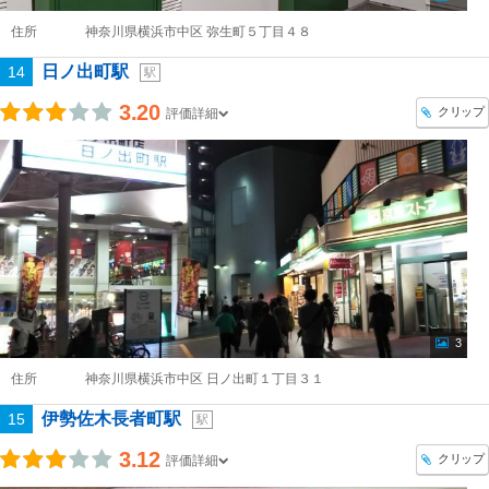
住所
神奈川県横浜市中区 弥生町５丁目４８
日ノ出町駅
14
駅
3.20
クリップ
評価詳細
3
住所
神奈川県横浜市中区 日ノ出町１丁目３１
伊勢佐木長者町駅
15
駅
3.12
クリップ
評価詳細