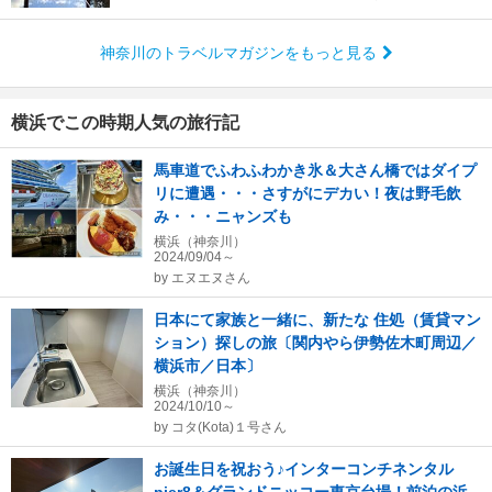
神奈川のトラベルマガジンをもっと見る
横浜でこの時期人気の旅行記
馬車道でふわふわかき氷＆大さん橋ではダイプ
リに遭遇・・・さすがにデカい！夜は野毛飲
み・・・ニャンズも
横浜（神奈川）
2024/09/04～
by
エヌエヌさん
日本にて家族と一緒に、新たな 住処（賃貸マン
ション）探しの旅〔関内やら伊勢佐木町周辺／
横浜市／日本〕
横浜（神奈川）
2024/10/10～
by
コタ(Kota)１号さん
お誕生日を祝おう♪インターコンチネンタル