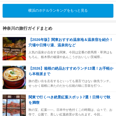
横浜のホテルランキングをもっと見る
神奈川の旅行ガイドまとめ
【2026年版】関東おすすめ温泉地＆温泉宿を紹介！
穴場や日帰り湯、温泉街など
人気の温泉が点在する関東。今回は定番の群馬県・草津はも
ちろん、栃木県の秘湯やあんこうがおいしい茨城県...
【2026】箱根の絶品おすすめランチ13選！お手軽か
ら本格派まで
旅の思い出を左右するといっても過言ではない旅先ランチ。
せっかく箱根に来たのだから伝統の味に舌鼓を打つ...
関東で行くべき絶景紅葉スポット7選！日帰りで秋
を満喫
秋の宝、紅葉――。日本中が色付くこの時期は、山々で、お
寺で、公園で、美しい紅葉絶景が見られます。今回...