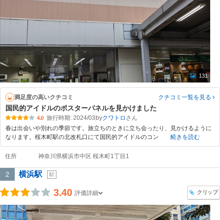
131
満足度の高いクチコミ
クチコミ一覧
を見る
国民的アイドルのポスターパネルを見かけました
旅行時期: 2024/03
by
クワトロ
4.0
春は出会いや別れの季節です。旅立ちのときに立ち会ったり、見かけるように
なります。桜木町駅の北改札口にて国民的アイドルのコン
続きを読む
住所
神奈川県横浜市中区 桜木町1丁目1
横浜駅
2
駅
3.40
クリップ
評価詳細