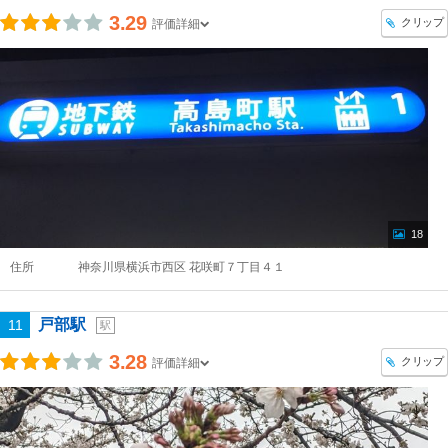
3.29
クリップ
評価詳細
18
住所
神奈川県横浜市西区 花咲町７丁目４１
戸部駅
11
駅
3.28
クリップ
評価詳細