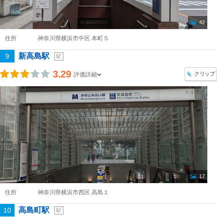
42
住所
神奈川県横浜市中区 本町５
新高島駅
9
駅
3.29
クリップ
評価詳細
17
住所
神奈川県横浜市西区 高島１
高島町駅
10
駅