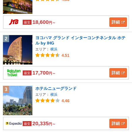
18,600
詳細
最安
円～
ヨコハマ グランド インターコンチネンタル ホテ
2
ル by IHG
エリア：
横浜
4.51
17,700
詳細
最安
円～
ホテルニューグランド
3
エリア：
横浜
4.46
20,335
詳細
最安
円～