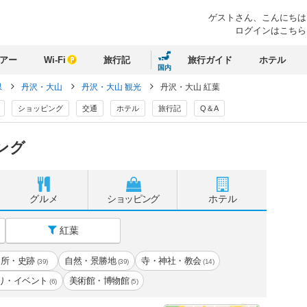
ゲストさん、
こんにちは
ログインはこちら
アー
Wi-Fi
旅行記
旅行ガイド
ホテル
国内
県
丹沢・大山
丹沢・大山 観光
丹沢・大山 紅葉
ショッピング
交通
ホテル
旅行記
Q＆A
ング
グルメ
ショッピング
ホテル
紅葉
名所・史跡
自然・景勝地
寺・神社・教会
(39)
(39)
(14)
り・イベント
美術館・博物館
(6)
(5)