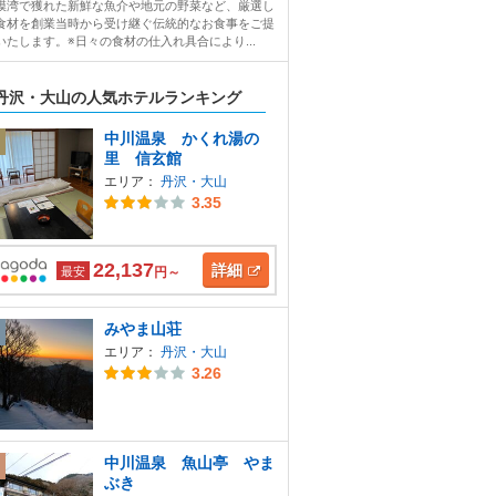
模湾で獲れた新鮮な魚介や地元の野菜など、厳選し
食材を創業当時から受け継ぐ伝統的なお食事をご提
いたします。※日々の食材の仕入れ具合により...
丹沢・大山の人気ホテルランキング
中川温泉 かくれ湯の
里 信玄館
エリア：
丹沢・大山
3.35
22,137
詳細
最安
円～
みやま山荘
エリア：
丹沢・大山
3.26
中川温泉 魚山亭 やま
ぶき