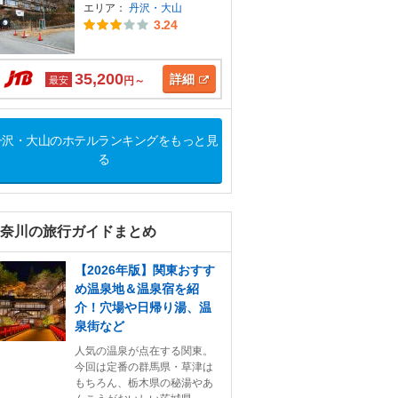
エリア：
丹沢・大山
3.24
35,200
詳細
最安
円～
丹沢・大山のホテルランキングをもっと見
る
神奈川の旅行ガイドまとめ
【2026年版】関東おすす
め温泉地＆温泉宿を紹
介！穴場や日帰り湯、温
泉街など
人気の温泉が点在する関東。
今回は定番の群馬県・草津は
もちろん、栃木県の秘湯やあ