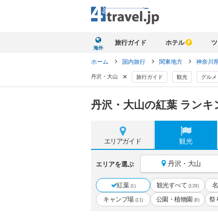
旅行ガイド
ホテル
ツ
海外
ホーム
国内旅行
関東地方
神奈川
×
丹沢・大山
旅行ガイド
観光
グルメ
丹沢・大山の紅葉 ランキ
エリア
ガイド
観光
丹沢・大山
エリアを選ぶ
紅葉
観光すべて
(1)
(129)
キャンプ場
公園・植物園
祭
(11)
(8)