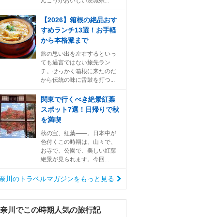
んこうがおいしい茨城県...
【2026】箱根の絶品おす
すめランチ13選！お手軽
から本格派まで
旅の思い出を左右するといっ
ても過言ではない旅先ラン
チ。せっかく箱根に来たのだ
から伝統の味に舌鼓を打つ...
関東で行くべき絶景紅葉
スポット7選！日帰りで秋
を満喫
秋の宝、紅葉――。日本中が
色付くこの時期は、山々で、
お寺で、公園で、美しい紅葉
絶景が見られます。今回...
奈川のトラベルマガジンをもっと見る
神奈川でこの時期人気の旅行記