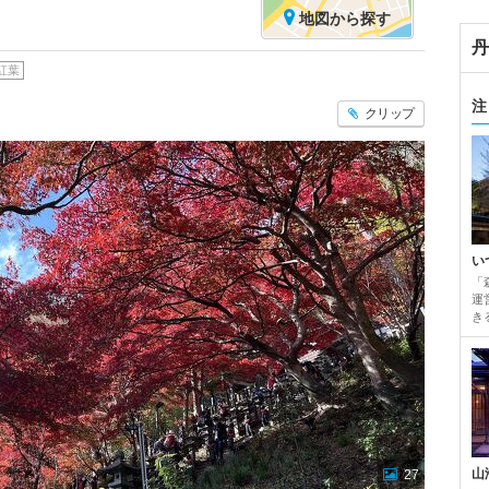
地図
から探す
紅葉
注
クリップ
い
「
運
き
山
27