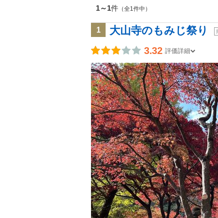
1～1
件
（全1件中）
大山寺のもみじ祭り
1
3.32
評価詳細