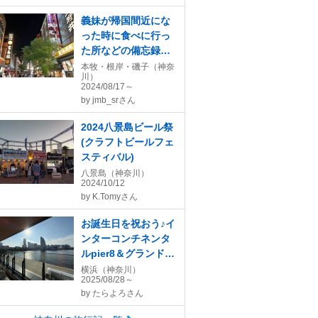
義妹が帰国間近にな
った時に食べに行っ
た所などの備忘録を
まとめてみました。
本牧・根岸・磯子（神奈
川）
2024/08/17～
by
jmb_srさん
2024八景島ビール祭
(クラフトビールフェ
スティバル)
八景島（神奈川）
2024/10/12
by
K.Tomyさん
お誕生日を祝おう♪イ
ンターコンチネンタ
ルpier8＆グランドニ
ッコー東京台場！前
横浜（神奈川）
2025/08/28～
泊の浜松餃子とツタ
by
たらよろさん
ンカーメン展/pier8
編