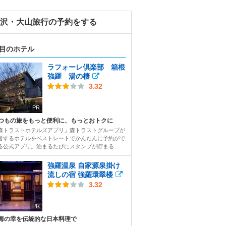
丹沢・大山旅行の予約をする
目のホテル
ラフォーレ倶楽部 箱根
強羅 湯の棲
3.32
PR
つもの旅をもっと便利に、もっとおトクに
森トラストホテルズアプリ」森トラストグループが
営するホテルをベストレートでかんたんに予約がで
る公式アプリ。泊まるたびにスタンプが貯まる...
強羅温泉 自家源泉掛け
流しの宿 強羅環翠楼
3.32
PR
海の幸を伝統的な日本料理で