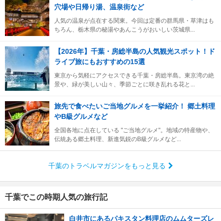
穴場や日帰り湯、温泉街など
人気の温泉が点在する関東。今回は定番の群馬県・草津はも
ちろん、栃木県の秘湯やあんこうがおいしい茨城県...
【2026年】千葉・房総半島の人気観光スポット！ド
ライブ旅にもおすすめの15選
東京から気軽にアクセスできる千葉・房総半島。東京湾の絶
景や、緑が美しい山々、季節ごとに咲き乱れる花と...
旅先で食べたいご当地グルメを一挙紹介！ 郷土料理
やB級グルメなど
全国各地に点在している "ご当地グルメ"。地域の特産物や、
伝統ある郷土料理、新進気鋭のB級グルメなど...
千葉のトラベルマガジンをもっと見る
千葉でこの時期人気の旅行記
白井市にあるパキスタン料理店のムムターズレ