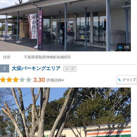
105
住所
千葉県香取郡神崎町松崎855
大栄パーキングエリア
2
道の駅
3.30
クリップ
評価詳細