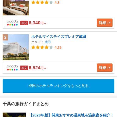
4.3
6,340
詳細
最安
円～
ホテルマイステイズプレミア成田
3
エリア：
成田
4.25
6,524
詳細
最安
円～
成田のホテルランキングをもっと見る
千葉の旅行ガイドまとめ
【2026年版】関東おすすめ温泉地＆温泉宿を紹介！