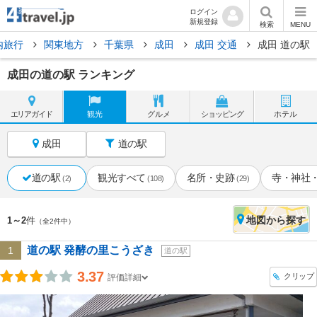
ログイン
新規登録
検索
MENU
内旅行
関東地方
千葉県
成田
成田 交通
成田 道の駅
成田の道の駅 ランキング
エリア
ガイド
観光
グルメ
ショッピング
ホテル
成田
道の駅
道の駅
観光すべて
名所・史跡
寺・神社
(2)
(108)
(29)
地図
から探す
1～2
件
（全2件中）
道の駅 発酵の里こうざき
1
道の駅
3.37
クリップ
評価詳細