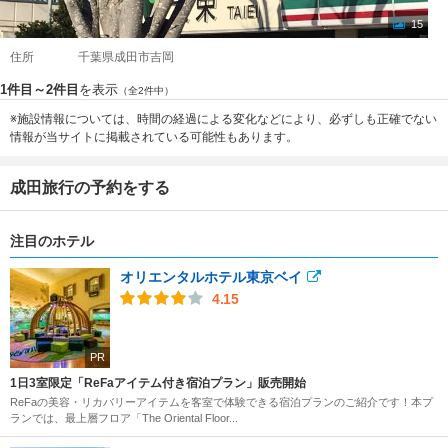
15
住所
千葉県成田市吉岡
1件目～2件目
を表示
（全2件中）
※施設情報については、時間の経過による変化などにより、必ずしも正確でない
情報が当サイトに掲載されている可能性もあります。
成田旅行の予約をする
注目のホテル
オリエンタルホテル東京ベイ
4.15
PR
1日3室限定「ReFaアイテム付き宿泊プラン」販売開始
ReFaの美容・リカバリーアイテムを客室で体験できる宿泊プランのご紹介です！本プ
ランでは、最上層フロア「The Oriental Floor...