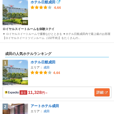
ホテル日航成田
4.44
PR
ロイヤルスイートルームを体験ステイ
▼ ロイヤルスイートルームで優雅なひとときを ▼ホテル日航成田内で最上級のお部屋
【ロイヤルスイートツインルーム（132平米)】をたくさんの...
成田の人気ホテルランキング
ホテル日航成田
1
エリア：
成田
4.44
11,328
詳細
最安
円～
アートホテル成田
2
エリア：
成田