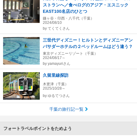
ストランへ／食べログのアジア・エスニック
EAST100名店のひとつ
鎌ヶ谷・印西・八千代（千葉）
2024/08/10
by
てくてくさん
三世代ディズニー！ヒルトンとディズニーアン
バサダーホテルの２ベッドルームはどう違う？
東京ディズニーリゾート（千葉）
2024/08/17～
by
yamayuriさん
久留里線探訪
木更津（千葉）
2025/10/28～
by
ゆるてつさん
千葉の旅行記一覧
フォートラベルポイントをためよう