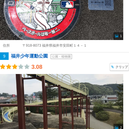
1
住所
〒918-8073 福井県福井市安田町１４－１
福井少年運動公園
9
公園・植物園
3.08
クリップ
2