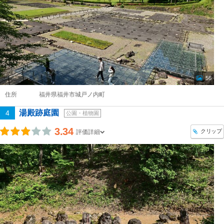
56
住所
福井県福井市城戸ノ内町
湯殿跡庭園
4
公園・植物園
3.34
クリップ
評価詳細