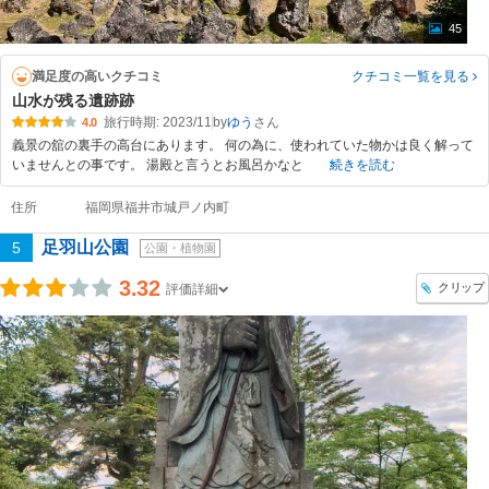
45
満足度の高いクチコミ
クチコミ一覧
を見る
山水が残る遺跡跡
旅行時期: 2023/11
by
ゆう
4.0
義景の舘の裏手の高台にあります。 何の為に、使われていた物かは良く解って
いませんとの事です。 湯殿と言うとお風呂かなと
続きを読む
住所
福岡県福井市城戸ノ内町
足羽山公園
5
公園・植物園
3.32
クリップ
評価詳細