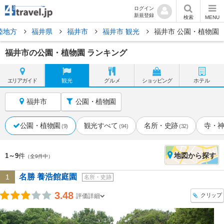
ログイン
新規登録
検索
MENU
陸地方
福井県
福井市
福井市 観光
福井市 公園・植物園
福井市の公園・植物園 ランキング
エリア
ガイド
観光
グルメ
ショッピング
ホテル
福井市
公園・植物園
公園・植物園
観光すべて
名所・史跡
寺・
(9)
(94)
(32)
地図
から探す
1～9
件
（全9件中）
名勝 養浩館庭園
1
名所・史跡
3.48
クリップ
評価詳細