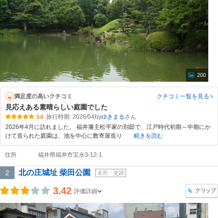
200
満足度の高いクチコミ
クチコミ一覧
を見る
見応えある素晴らしい庭園でした
旅行時期: 2026/04
by
ゆきまる
5.0
2026年4月に訪れました。 福井藩主松平家の別邸で、江戸時代初期～中期にか
けて造られた庭園は、池を中心に数寄屋造り
続きを読む
住所
福井県福井市宝永3-12-1
北の庄城址 柴田公園
2
名所・史跡
3.42
クリップ
評価詳細