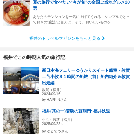
夏の旅行で食べたい“今が旬”の全国ご当地グルメ20
選
あなたのテンションを一気に上げてくれる、シンプルでとっ
ておきの“魔法”と言えば、そう、おいしいものを...
福井のトラベルマガジンをもっと見る
福井でこの時期人気の旅行記
新日本海フェリーゆうかりスイート船室・敦賀
―苫小牧３１時間の船旅（前）船内紹介＆敦賀
出港編
敦賀（福井）
2024/09/16
by
HAPPINさん
福井(其の一)若狭の蘇洞門~福井鉄道
小浜・若狭（福井）
2025/09/23～
by
ゆるてつさん