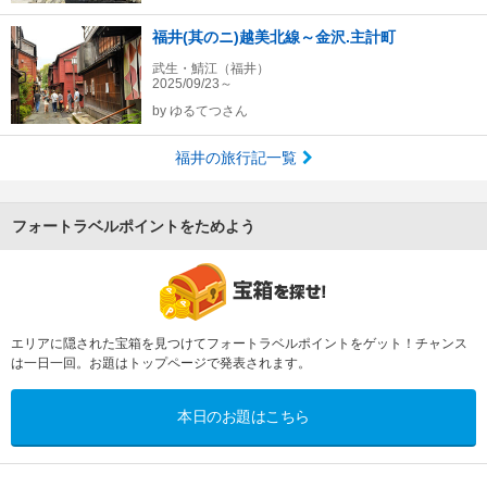
福井(其のニ)越美北線～金沢.主計町
武生・鯖江（福井）
2025/09/23～
by
ゆるてつさん
福井の旅行記一覧
フォートラベルポイントをためよう
エリアに隠された宝箱を見つけてフォートラベルポイントをゲット！チャンス
は一日一回。お題はトップページで発表されます。
本日のお題はこちら