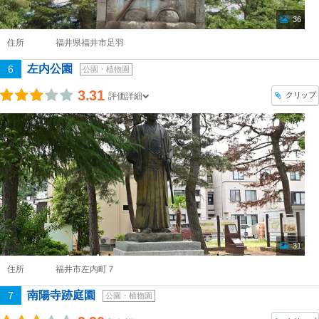
36
住所
福井県福井市足羽
左内公園
6
公園・植物園
3.31
クリップ
評価詳細
31
住所
福井市左内町７
南陽寺跡庭園
7
公園・植物園