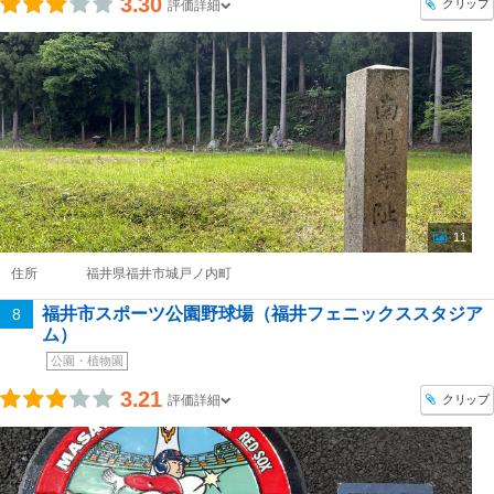
3.30
クリップ
評価詳細
11
住所
福井県福井市城戸ノ内町
福井市スポーツ公園野球場（福井フェニックススタジア
8
ム）
公園・植物園
3.21
クリップ
評価詳細