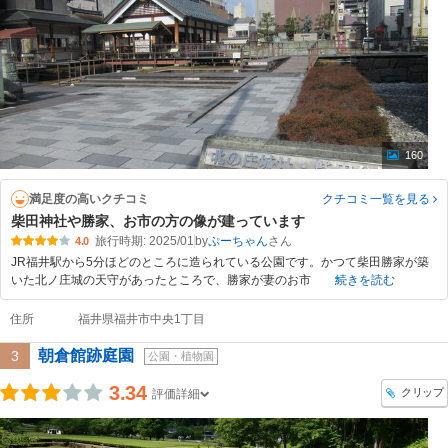
160
満足度の高いクチコミ
クチコミ一覧
を見る
柴田神社や勝家、お市の方の像が建っています
旅行時期: 2025/01
by
ぷーちゃん
4.0
JR福井駅から5分ほどのところに造られている公園です。かつて柴田勝家が築
いた北ノ庄城の天守があったところで、勝家が妻のお市
続きを読む
住所
福井県福井市中央1丁目
朝倉館跡庭園
3
公園・植物園
3.34
クリップ
評価詳細