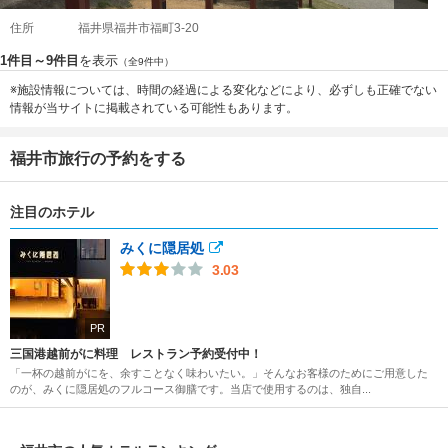
住所
福井県福井市福町3-20
1件目～9件目
を表示
（全9件中）
※施設情報については、時間の経過による変化などにより、必ずしも正確でない
情報が当サイトに掲載されている可能性もあります。
福井市旅行の予約をする
注目のホテル
みくに隠居処
3.03
PR
三国港越前がに料理 レストラン予約受付中！
「一杯の越前がにを、余すことなく味わいたい。」そんなお客様のためにご用意した
のが、みくに隠居処のフルコース御膳です。当店で使用するのは、独自...