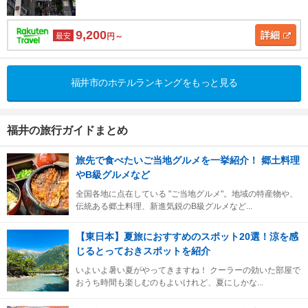
9,200
詳細
最安
円～
福井市のホテルランキングをもっと見る
福井の旅行ガイドまとめ
旅先で食べたいご当地グルメを一挙紹介！ 郷土料理
やB級グルメなど
全国各地に点在している "ご当地グルメ"。地域の特産物や、
伝統ある郷土料理、新進気鋭のB級グルメなど...
【東日本】夏旅におすすめのスポット20選！涼を感
じるとっておきスポットを紹介
いよいよ暑い夏がやってきますね！ クーラーの効いた部屋で
おうち時間も楽しむのもよいけれど、夏にしかな...