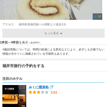
17
アクセス
福井鉄道福武線ベル前駅より徒歩1分
もっと見る
1件目～4件目
を表示
（全4件中）
※施設情報については、時間の経過による変化などにより、必ずしも正確でない
情報が当サイトに掲載されている可能性もあります。
福井市旅行の予約をする
注目のホテル
みくに隠居処
3.03
PR