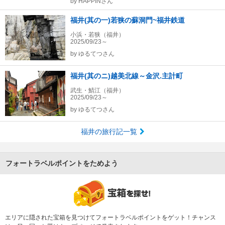
by
HAPPINさん
福井(其の一)若狭の蘇洞門~福井鉄道
小浜・若狭（福井）
2025/09/23～
by
ゆるてつさん
福井(其のニ)越美北線～金沢.主計町
武生・鯖江（福井）
2025/09/23～
by
ゆるてつさん
福井の旅行記一覧
フォートラベルポイントをためよう
エリアに隠された宝箱を見つけてフォートラベルポイントをゲット！チャンス